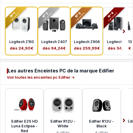
N°2
N°3
N°4
N°1
TOP VENTE
TOP VENTE
TOP VENTE
TOP VENTE
Logitech Z150
Logitech Z407
Logitech Z906
Logitech Z313
dès 24,90€
dès 94,24€
dès 259,99€
dès 34,99€
Les autres Enceintes PC de la marque Edifier
Voir toutes les enceintes pc Edifier →
Edifier E25 HD
Edifier R12U -
Edifier R12U -
Edi
Luna Eclipse -
White
Black
Red
4 offres
4 offres