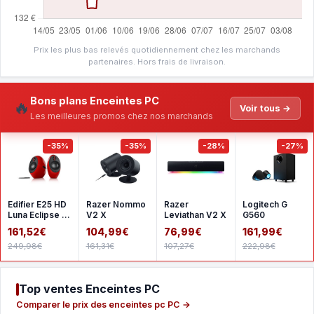
Prix les plus bas relevés quotidiennement chez les marchands
partenaires. Hors frais de livraison.
Bons plans Enceintes PC
🔥
Voir tous →
Les meilleures promos chez nos marchands
-35%
-35%
-28%
-27%
Edifier E25 HD
Razer Nommo
Razer
Logitech G
Luna Eclipse -
V2 X
Leviathan V2 X
G560
Red
161,52€
104,99€
76,99€
161,99€
249,98€
161,31€
107,27€
222,98€
Top ventes Enceintes PC
Comparer le prix des enceintes pc PC →