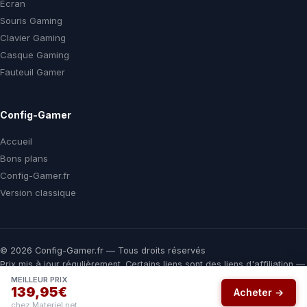
Ecran
Souris Gaming
Clavier Gaming
Casque Gaming
Fauteuil Gamer
Config-Gamer
Accueil
Bons plans
Config-Gamer.fr
Version classique
© 2026 Config-Gamer.fr — Tous droits réservés
Prix mis à jour régulièrement. Certains liens sont des liens d'affiliation —
vous payez le même prix chez le marchand, une commission nous aide
MEILLEUR PRIX
139,95€
à financer ce comparateur gratuit.
Acheter →
chez Materiel.net