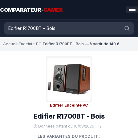
COMPARATEUR-
GAMER
Accueil
›
Enceinte PC
›
Edifier R1700BT - Bois — à partir de 140 €
Edifier
·
Enceinte PC
Edifier R1700BT - Bois
🕐 Données datant du 10/08/2026 – 12H
LES VARIANTES DU PRODUIT :