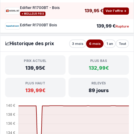
Edifier R1700BT - Bois
139,95 €
Voir l'offre →
⭐ MEILLEUR PRIX
Edifier R1700BT Bois
139,99 €
Rupture
📈
Historique des prix
3 mois
6 mois
1 an
Tout
PRIX ACTUEL
PLUS BAS
139,95€
132,99€
PLUS HAUT
RELEVÉS
139,99€
89 jours