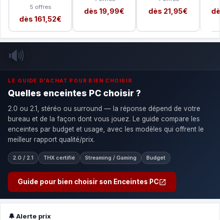
5 offres
dès 19,99€
dès 21,95€
dè
dès 161,52€
🔊
LE GUIDE D'ACHAT POUR BIEN CHOISIR
Quelles enceintes PC choisir ?
2.0 ou 2.1, stéréo ou surround — la réponse dépend de votre
bureau et de la façon dont vous jouez. Le guide compare les
enceintes par budget et usage, avec les modèles qui offrent le
meilleur rapport qualité/prix.
2.0 / 2.1
THX certifié
Streaming / Gaming
Budget
Guide pour bien choisir son Enceintes PC
🔔 Alerte prix