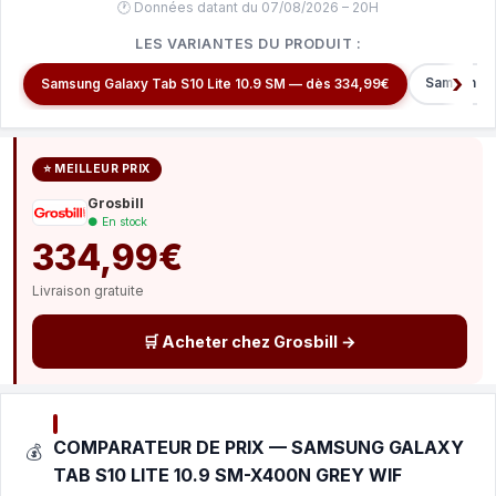
🕐 Données datant du 07/08/2026 – 20H
LES VARIANTES DU PRODUIT :
Samsung G
Samsung Galaxy Tab S10 Lite 10.9 SM — dès 334,99€
⭐ MEILLEUR PRIX
Grosbill
● En stock
334,99€
Livraison gratuite
🛒 Acheter chez Grosbill →
COMPARATEUR DE PRIX — SAMSUNG GALAXY
💰
TAB S10 LITE 10.9 SM-X400N GREY WIF