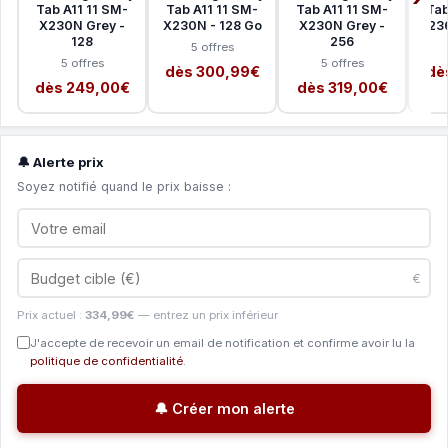
Tab A11 11 SM-
Tab A11 11 SM-
Tab A11 11 SM-
Tab
X230N Grey -
X230N - 128 Go
X230N Grey -
X236
128
256
5 offres
5 offres
5 offres
dès 300,99€
dè
dès 249,00€
dès 319,00€
🔔 Alerte prix
Soyez notifié quand le prix baisse :
€
Prix actuel :
334,99€
— entrez un prix inférieur
J'accepte de recevoir un email de notification et confirme avoir lu la
politique de confidentialité
.
🔔 Créer mon alerte