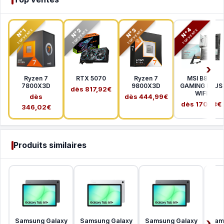
N°2
N°3
N°4
N°1
TOP VENTE
TOP VENTE
TOP VENTE
TOP VENTE
Ryzen 7
RTX 5070
Ryzen 7
MSI B850
7800X3D
9800X3D
GAMING PLUS
dès 817,92€
WIFI
dès
dès 444,99€
dès 170,18€
346,02€
Produits similaires
Samsung Galaxy
Samsung Galaxy
Samsung Galaxy
Sam