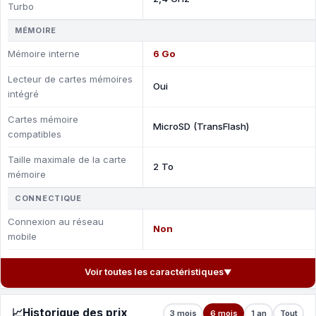
Turbo
MÉMOIRE
Mémoire interne
6 Go
Lecteur de cartes mémoires
Oui
intégré
Cartes mémoire
MicroSD (TransFlash)
compatibles
Taille maximale de la carte
2 To
mémoire
CONNECTIQUE
Connexion au réseau
Non
mobile
Voir toutes les caractéristiques
▼
📈
Historique des prix
3 mois
6 mois
1 an
Tout