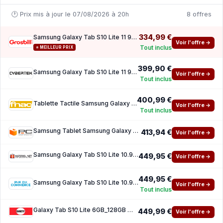
🕐 Prix mis à jour le 07/08/2026 à 20h
8 offres
334,99 €
Samsung Galaxy Tab S10 Lite 11 90Hz Spen 6 Go 128Go Gray
Voir l'offre →
Tout inclus
⭐ MEILLEUR PRIX
399,90 €
Samsung Galaxy Tab S10 Lite 11 90Hz Spen 6 Go 128Go Gray
Voir l'offre →
Tout inclus
400,99 €
Tablette Tactile Samsung Galaxy Tab S10 Lite 109 Wi-Fi 128 Go Anthracite
Voir l'offre →
Tout inclus
Samsung Tablet Samsung Galaxy Tab S10 Lite WiFi 10,9 6GB 128GB Grey Stylus Pen
413,94 €
Voir l'offre →
Samsung Galaxy Tab S10 Lite 10.9 SM-X400N Grey WiFi - 128 Go - 6 Go
449,95 €
Voir l'offre →
449,95 €
Samsung Galaxy Tab S10 Lite 10.9 Wi-Fi - 6 Go 128 Go - Grey
Voir l'offre →
Tout inclus
Galaxy Tab S10 Lite 6GB_128GB Wifi GRAY
449,99 €
Voir l'offre →