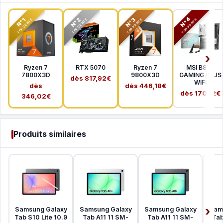
N°2
N°3
N°4
N°1
TOP VENTE
TOP VENTE
TOP VENTE
TOP VENTE
Ryzen 7
RTX 5070
Ryzen 7
MSI B850
7800X3D
9800X3D
GAMING PLUS
dès 817,92€
WIFI
dès
dès 446,18€
dès 170,12€
346,02€
Produits similaires
Samsung Galaxy
Samsung Galaxy
Samsung Galaxy
Sam
Tab S10 Lite 10.9
Tab A11 11 SM-
Tab A11 11 SM-
Tab