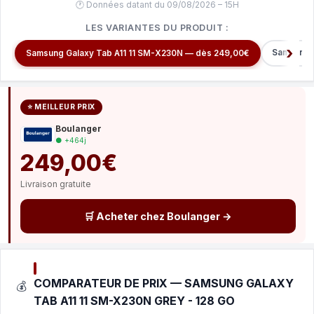
🕐 Données datant du 09/08/2026 – 15H
LES VARIANTES DU PRODUIT :
Samsung G
Samsung Galaxy Tab A11 11 SM-X230N — dès 249,00€
⭐ MEILLEUR PRIX
Boulanger
● +464j
249,00€
Livraison gratuite
🛒 Acheter chez Boulanger →
COMPARATEUR DE PRIX — SAMSUNG GALAXY
💰
TAB A11 11 SM-X230N GREY - 128 GO