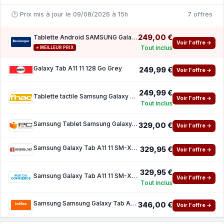
🕐 Prix mis à jour le 09/08/2026 à 15h
7 offres
249,00 €
Tablette Android SAMSUNG Galaxy Tab A11 Wifi 128Go Grey
Voir l'offre →
Tout inclus
⭐ MEILLEUR PRIX
Galaxy Tab A11 11 128 Go Grey
249,99 €
Voir l'offre →
249,99 €
Tablette tactile Samsung Galaxy Tab A11 11 128 Go Grey
Voir l'offre →
Tout inclus
Samsung Tablet Samsung Galaxy Tab A11 Plus WiFi 11 6GB 128GB Grey
329,00 €
Voir l'offre →
Samsung Galaxy Tab A11 11 SM-X230N Grey - 128 Go
329,95 €
Voir l'offre →
329,95 €
Samsung Galaxy Tab A11 11 SM-X230 6 Go 128 Go Grey Wi-Fi
Voir l'offre →
Tout inclus
Samsung Samsung Galaxy Tab A11 - tablette - 128 Go
346,00 €
Voir l'offre →