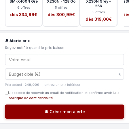
SM-X400N Gre
X230N - 128 Go
X230N Grey -
X236
256
6 offres
5 offres
5 offres
dès 334,99€
dès 300,99€
dè
dès 319,00€
🔔 Alerte prix
Soyez notifié quand le prix baisse :
€
Prix actuel :
249,00€
— entrez un prix inférieur
J'accepte de recevoir un email de notification et confirme avoir lu la
politique de confidentialité
.
🔔 Créer mon alerte