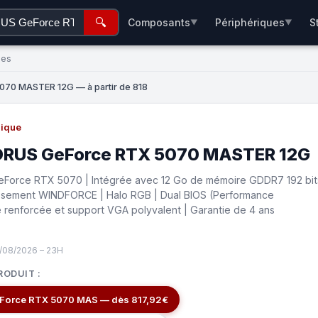
🔍
Composants
Périphériques
S
▼
▼
ées
70 MASTER 12G — à partir de 818
hique
ORUS GeForce RTX 5070 MASTER 12G
eForce RTX 5070 | Intégrée avec 12 Go de mémoire GDDR7 192 bit
issement WINDFORCE | Halo RGB | Dual BIOS (Performance
re renforcée et support VGA polyvalent | Garantie de 4 ans
/08/2026 – 23H
RODUIT :
Force RTX 5070 MAS — dès 817,92€