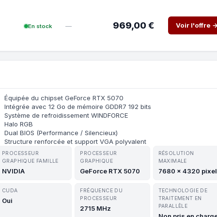
969,00 €
Voir l'offre 
—
En stock
Équipée du chipset GeForce RTX 5070
Intégrée avec 12 Go de mémoire GDDR7 192 bits
Système de refroidissement WINDFORCE
Halo RGB
Dual BIOS (Performance / Silencieux)
Structure renforcée et support VGA polyvalent
PROCESSEUR
PROCESSEUR
RÉSOLUTION
GRAPHIQUE FAMILLE
GRAPHIQUE
MAXIMALE
NVIDIA
GeForce RTX 5070
7680 x 4320 pixe
CUDA
FRÉQUENCE DU
TECHNOLOGIE DE
PROCESSEUR
TRAITEMENT EN
Oui
PARALLÈLE
2715 MHz
Non pris en charg