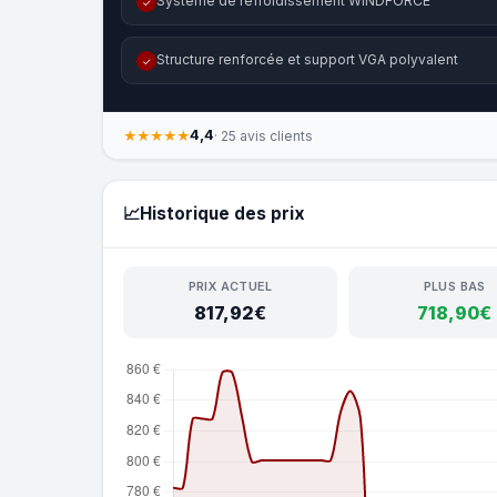
Système de refroidissement WINDFORCE
✓
Structure renforcée et support VGA polyvalent
✓
4,4
★★★★★
· 25 avis clients
📈
Historique des prix
PRIX ACTUEL
PLUS BAS
817,92€
718,90€