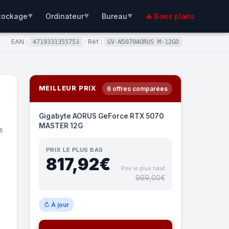
tockage
Ordinateur
Bureau
🔥 Bons plans
▼
▼
▼
EAN :
· Réf :
4719331355753
GV-N5070AORUS M-12GD
MEILLEUR PRIX
6 offres comparées
Gigabyte AORUS GeForce RTX 5070
MASTER 12G
s
PRIX LE PLUS BAS
817,92€
Prix le plus haut
969,00€
↻ À jour