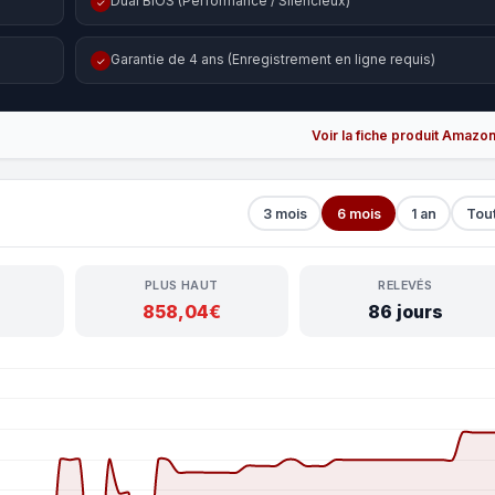
Dual BIOS (Performance / Silencieux)
✓
Garantie de 4 ans (Enregistrement en ligne requis)
✓
Voir la fiche produit Amazo
3 mois
6 mois
1 an
Tou
PLUS HAUT
RELEVÉS
858,04€
86 jours