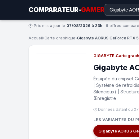
COMPARATEUR-
GAMER
🕐 Prix mis à jour le
07/08/2026 à 23h
· 6 offres compar
Accueil
›
Carte graphique
›
Gigabyte AORUS GeForce RTX 50
GIGABYTE
·
Carte grap
Gigabyte A
Équipée du chipset G
| Système de refroid
Silencieux) | Structu
(Enregistre
🕐 Données datant du 07
LES VARIANTES DU P
Gigabyte AORUS Ge