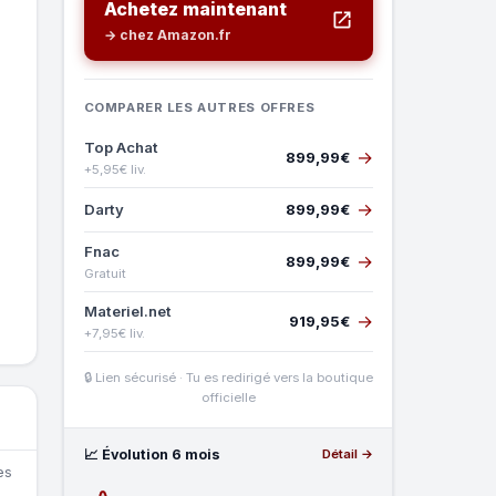
Achetez maintenant
→ chez Amazon.fr
COMPARER LES AUTRES OFFRES
Top Achat
→
899,99€
+5,95€ liv.
→
Darty
899,99€
Fnac
→
899,99€
Gratuit
Materiel.net
→
919,95€
+7,95€ liv.
🔒 Lien sécurisé · Tu es redirigé vers la boutique
officielle
📈 Évolution 6 mois
Détail →
es