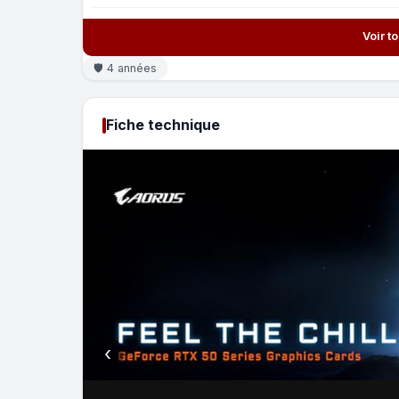
Voir t
🛡 4 années
Fiche technique
‹