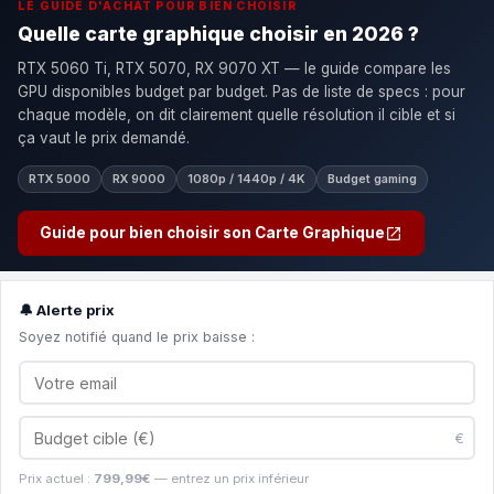
LE GUIDE D'ACHAT POUR BIEN CHOISIR
Quelle carte graphique choisir en 2026 ?
RTX 5060 Ti, RTX 5070, RX 9070 XT — le guide compare les
GPU disponibles budget par budget. Pas de liste de specs : pour
chaque modèle, on dit clairement quelle résolution il cible et si
ça vaut le prix demandé.
RTX 5000
RX 9000
1080p / 1440p / 4K
Budget gaming
Guide pour bien choisir son Carte Graphique
🔔 Alerte prix
Soyez notifié quand le prix baisse :
€
Prix actuel :
799,99€
— entrez un prix inférieur