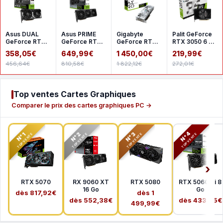
Asus DUAL
Asus PRIME
Gigabyte
Palit GeForce
GeForce RTX
GeForce RTX
GeForce RTX
RTX 3050 6 Go
5060 8GB
5070 12GB
5080 AERO OC
StormX
358,05€
649,99€
1 450,00€
219,99€
GDDR7 OC
GDDR7 OC
SFF 16G
456,64€
810,58€
1 822,12€
272,01€
Top ventes Cartes Graphiques
Comparer le prix des cartes graphiques PC →
N°2
N°3
N°4
N°1
TOP VENTE
TOP VENTE
TOP VENTE
TOP VENTE
RTX 5070
RX 9060 XT
RTX 5080
RTX 5060 Ti 8
16 Go
Go
dès 817,92€
dès 1
dès 552,38€
dès 433,65€
499,99€