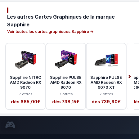
Les autres Cartes Graphiques de la marque
Sapphire
Voir toutes les cartes graphiques Sapphire →
Sapphire NITRO
Sapphire PULSE
Sapphire PULSE
Sap
AMD Radeon RX
AMD Radeon RX
AMD Radeon RX
AMD
9070
9070
9070 XT
906
7 offres
7 offres
7 offres
dès 685,00€
dès 738,15€
dès 739,90€
dè
🎮