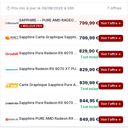
🕐 Prix mis à jour le 09/08/2026 à 06h
7 offres
SAPPHIRE - - PURE AMD RADEON RX 9070 XT GAMING OC - 16 GB - Dual HDMI Dual DP
799,99 €
Voir l'offre →
⭐ MEILLEUR PRIX
Sapphire Carte Graphique Sapphire PURE AMD Radeon RX 9070 XT 16GB GDDR6 FSR 4
799,99 €
Voir l'offre →
829,90 €
Sapphire Pure Radeon RX 9070 XT GAMING OC 16GB
Voir l'offre →
Tout inclus
Sapphire Radeon RX 9070 XT PURE
829,99 €
Voir l'offre →
839,99 €
Carte Graphique Sapphire Pure AMD Radeon RX 9070 XT White
Voir l'offre →
Tout inclus
844,95 €
Sapphire Pure Radeon RX 9070 XT GAMING OC 16GB
Voir l'offre →
Tout inclus
Sapphire PURE AMD Radeon RX 9070 XT
849,95 €
Voir l'offre →