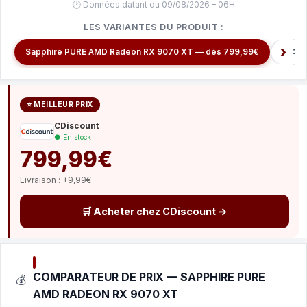
🕐 Données datant du 09/08/2026 – 06H
LES VARIANTES DU PRODUIT :
Sapph
Sapphire PURE AMD Radeon RX 9070 XT — dès 799,99€
⭐ MEILLEUR PRIX
CDiscount
● En stock
799,99€
Livraison : +9,99€
🛒 Acheter chez CDiscount →
COMPARATEUR DE PRIX — SAPPHIRE PURE
💰
AMD RADEON RX 9070 XT