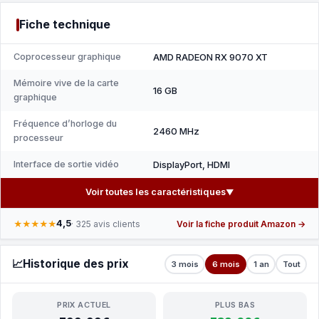
Fiche technique
Coprocesseur graphique
AMD RADEON RX 9070 XT
Mémoire vive de la carte
16 GB
graphique
Fréquence d’horloge du
2460 MHz
processeur
Interface de sortie vidéo
DisplayPort, HDMI
Voir toutes les caractéristiques
▼
4,5
★★★★★
· 325 avis clients
Voir la fiche produit Amazon →
📈
Historique des prix
3 mois
6 mois
1 an
Tout
PRIX ACTUEL
PLUS BAS