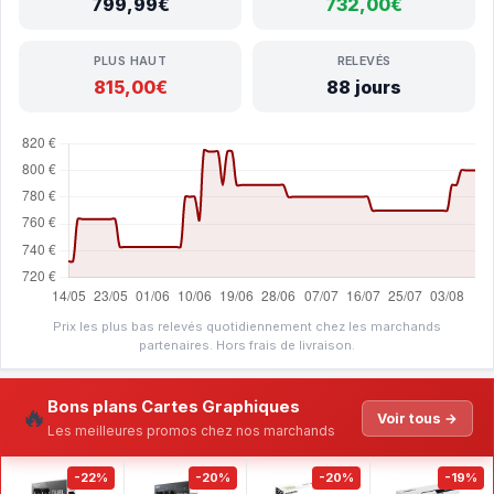
799,99€
732,00€
PLUS HAUT
RELEVÉS
815,00€
88 jours
Prix les plus bas relevés quotidiennement chez les marchands
partenaires. Hors frais de livraison.
Bons plans Cartes Graphiques
🔥
Voir tous →
Les meilleures promos chez nos marchands
-22%
-20%
-20%
-19%