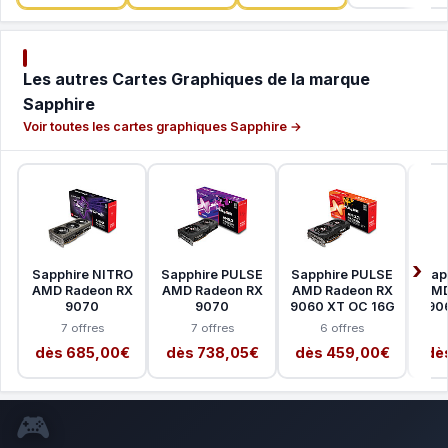
Les autres Cartes Graphiques de la marque
Sapphire
Voir toutes les cartes graphiques Sapphire →
Sapphire NITRO
Sapphire PULSE
Sapphire PULSE
Sap
AMD Radeon RX
AMD Radeon RX
AMD Radeon RX
AMD
9070
9070
9060 XT OC 16G
90
7 offres
7 offres
6 offres
dès 685,00€
dès 738,05€
dès 459,00€
dè
🎮