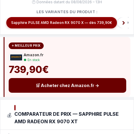
🕐 Données datant du 08/08/2026 – 13H
LES VARIANTES DU PRODUIT :
Sapphi
Sapphire PULSE AMD Radeon RX 9070 X — dès 739,90€
⭐ MEILLEUR PRIX
Amazon.fr
● En stock
739,90€
🛒 Acheter chez Amazon.fr →
COMPARATEUR DE PRIX — SAPPHIRE PULSE
💰
AMD RADEON RX 9070 XT