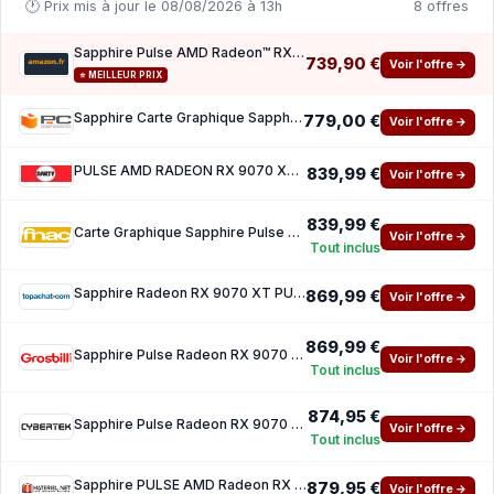
🕐 Prix mis à jour le 08/08/2026 à 13h
8 offres
Sapphire Pulse AMD Radeon™ RX 9070 XT Gaming 16GB Dual HDMI Dual DP
739,90 €
Voir l'offre →
⭐ MEILLEUR PRIX
Sapphire Carte Graphique Sapphire PULSE AMD Radeon RX 9070 XT 16GB GDDR6 FSR 4
779,00 €
Voir l'offre →
PULSE AMD RADEON RX 9070 XT GAMING 16GB DUAL HDMI DUAL DP
839,99 €
Voir l'offre →
839,99 €
Carte Graphique Sapphire Pulse AMD Radeon RX 9070 XT
Voir l'offre →
Tout inclus
Sapphire Radeon RX 9070 XT PULSE GAMING
869,99 €
Voir l'offre →
869,99 €
Sapphire Pulse Radeon RX 9070 XT GAMING 16GB
Voir l'offre →
Tout inclus
874,95 €
Sapphire Pulse Radeon RX 9070 XT GAMING 16GB
Voir l'offre →
Tout inclus
Sapphire PULSE AMD Radeon RX 9070 XT
879,95 €
Voir l'offre →