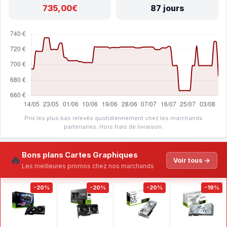
735,00€
87 jours
Prix les plus bas relevés quotidiennement chez les marchands
partenaires. Hors frais de livraison.
Bons plans Cartes Graphiques
🔥
Voir tous →
Les meilleures promos chez nos marchands
-20%
-20%
-20%
-19%