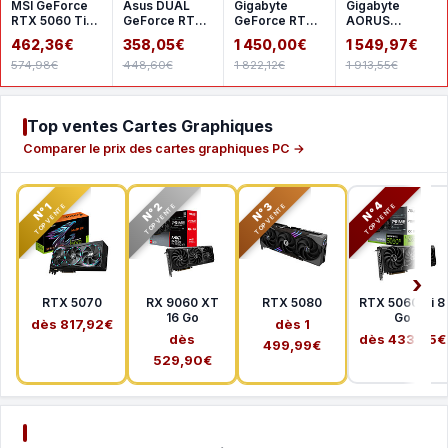
MSI GeForce
Asus DUAL
Gigabyte
Gigabyte
RTX 5060 Ti
GeForce RTX
GeForce RTX
AORUS
8G GAMING
5060 8GB
5080 AERO OC
GeForce RTX
462,36€
358,05€
1 450,00€
1 549,97€
TRIO OC
GDDR7 OC
SFF 16G
5080 MASTER
574,98€
448,60€
1 822,12€
1 913,55€
ICE 16G
Top ventes Cartes Graphiques
Comparer le prix des cartes graphiques PC →
N°2
N°3
N°4
N°1
TOP VENTE
TOP VENTE
TOP VENTE
TOP VENTE
RTX 5070
RX 9060 XT
RTX 5080
RTX 5060 Ti 8
16 Go
Go
dès 817,92€
dès 1
dès
dès 433,65€
499,99€
529,90€