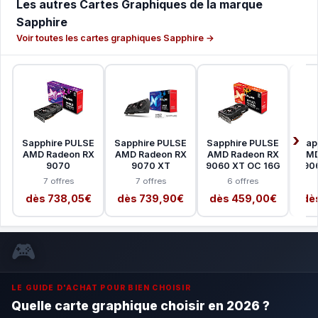
Les autres Cartes Graphiques de la marque
Sapphire
Voir toutes les cartes graphiques Sapphire →
Sapphire PULSE
Sapphire PULSE
Sapphire PULSE
Sap
AMD Radeon RX
AMD Radeon RX
AMD Radeon RX
AMD
9070
9070 XT
9060 XT OC 16G
90
7 offres
7 offres
6 offres
dès 738,05€
dès 739,90€
dès 459,00€
dè
🎮
LE GUIDE D'ACHAT POUR BIEN CHOISIR
Quelle carte graphique choisir en 2026 ?