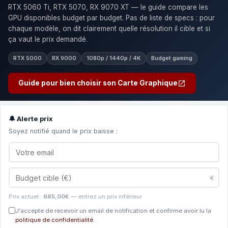
RTX 5060 Ti, RTX 5070, RX 9070 XT — le guide compare les
GPU disponibles budget par budget. Pas de liste de specs : pour
chaque modèle, on dit clairement quelle résolution il cible et si
ça vaut le prix demandé.
RTX 5000
RX 9000
1080p / 1440p / 4K
Budget gaming
Guide pour bien choisir son Carte Graphique
🔔 Alerte prix
Soyez notifié quand le prix baisse :
€
Prix actuel :
685,00€
— entrez un prix inférieur
J'accepte de recevoir un email de notification et confirme avoir lu la
politique de confidentialité
.