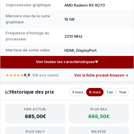
Coprocesseur graphique
AMD Radeon RX 9070
Mémoire vive de la carte
16 GB
graphique
Fréquence d’horloge du
2210 MHz
processeur
Interface de sortie vidéo
HDMI, DisplayPort
Voir toutes les caractéristiques
▼
4,6
★★★★★
· 108 avis clients
Voir la fiche produit Amazon →
📈
Historique des prix
3 mois
6 mois
1 an
Tout
PRIX ACTUEL
PLUS BAS
685,00€
666,50€
PLUS HAUT
RELEVÉS