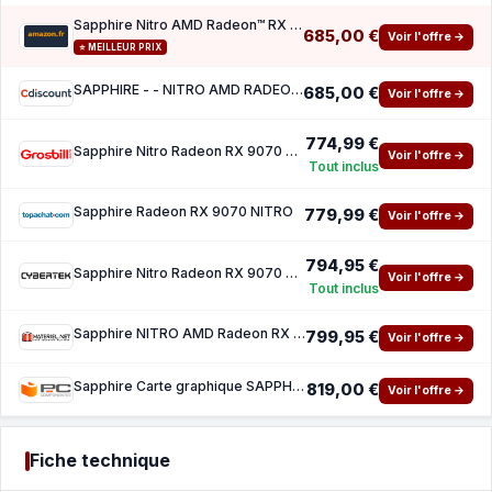
Sapphire Nitro AMD Radeon™ RX 9070 Gaming OC 16GB Dual HDMI Dual DP
685,00 €
Voir l'offre →
⭐ MEILLEUR PRIX
SAPPHIRE - - NITRO AMD RADEON RX 9070 GAMING OC - 16 GB - Dual HDMI Dual DP
685,00 €
Voir l'offre →
774,99 €
Sapphire Nitro Radeon RX 9070 GAMING OC 16GB
Voir l'offre →
Tout inclus
Sapphire Radeon RX 9070 NITRO
779,99 €
Voir l'offre →
794,95 €
Sapphire Nitro Radeon RX 9070 GAMING OC 16GB
Voir l'offre →
Tout inclus
Sapphire NITRO AMD Radeon RX 9070
799,95 €
Voir l'offre →
Sapphire Carte graphique SAPPHIRE NITRO AMD RADEON™ RX 9070 GAMING OC 16 Go DOUBLE HDMI DO
819,00 €
Voir l'offre →
Fiche technique