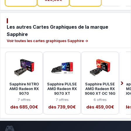
Les autres Cartes Graphiques de la marque
Sapphire
Voir toutes les cartes graphiques Sapphire →
Sapphire NITRO
Sapphire PULSE
Sapphire PULSE
Sap
AMD Radeon RX
AMD Radeon RX
AMD Radeon RX
AMD
9070
9070 XT
9060 XT OC 16G
90
7 offres
7 offres
6 offres
dès 685,00€
dès 739,90€
dès 459,00€
dè
🎮