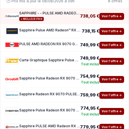
🕐 Prix mis à jour le 08/08/2026 à 09h
8 offres
SAPPHIRE - - PULSE AMD RADEON RX 9070 GAMING - 16 GB - Dual HDMI Dual DP
738,05 €
Voir l'offre →
⭐ MEILLEUR PRIX
Sapphire Pulse AMD Radeon™ RX 9070 Gaming 16GB Dual HDMI Dual DP
738,15 €
Voir l'offre →
PULSE AMD RADEON RX 9070 GAMING 16GB DUAL HDMI DUAL DP
749,99 €
Voir l'offre →
749,99 €
Carte Graphique Sapphire Pulse AMD Radeon RX 9070
Voir l'offre →
Tout inclus
754,99 €
Sapphire Pulse Radeon RX 9070 GAMING OC 16GB
Voir l'offre →
Tout inclus
Sapphire Radeon RX 9070 PULSE GAMING
759,99 €
Voir l'offre →
774,95 €
Sapphire Pulse Radeon RX 9070 GAMING OC 16GB
Voir l'offre →
Tout inclus
Sapphire PULSE AMD Radeon RX 9070
779,95 €
Voir l'offre →