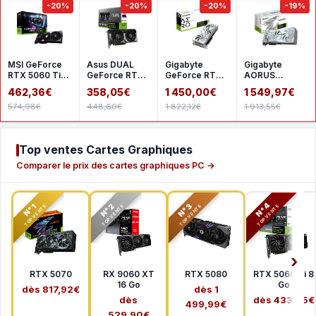
-20%
-20%
-20%
-19%
MSI GeForce
Asus DUAL
Gigabyte
Gigabyte
RTX 5060 Ti
GeForce RTX
GeForce RTX
AORUS
8G GAMING
5060 8GB
5080 AERO OC
GeForce RTX
462,36€
358,05€
1 450,00€
1 549,97€
TRIO OC
GDDR7 OC
SFF 16G
5080 MASTER
574,98€
448,60€
1 822,12€
1 913,55€
ICE 16G
Top ventes Cartes Graphiques
Comparer le prix des cartes graphiques PC →
N°2
N°3
N°4
N°1
TOP VENTE
TOP VENTE
TOP VENTE
TOP VENTE
RTX 5070
RX 9060 XT
RTX 5080
RTX 5060 Ti 8
16 Go
Go
dès 817,92€
dès 1
dès
dès 433,65€
499,99€
529,90€