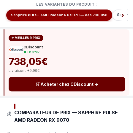
LES VARIANTES DU PRODUIT :
Sapphir
Sapphire PULSE AMD Radeon RX 9070 — dès 738,05€
⭐ MEILLEUR PRIX
CDiscount
● En stock
738,05€
Livraison : +9,99€
🛒 Acheter chez CDiscount →
COMPARATEUR DE PRIX — SAPPHIRE PULSE
💰
AMD RADEON RX 9070