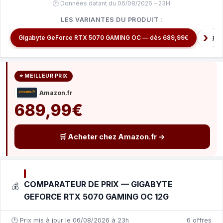
🕐 Données datant du 06/08/2026 – 23H
LES VARIANTES DU PRODUIT :
Gigab
Gigabyte GeForce RTX 5070 GAMING OC — dès 689,99€
⭐ MEILLEUR PRIX
Amazon.fr
689,99€
🛒 Acheter chez Amazon.fr →
COMPARATEUR DE PRIX — GIGABYTE
💰
GEFORCE RTX 5070 GAMING OC 12G
🕐 Prix mis à jour le 06/08/2026 à 23h
6 offres