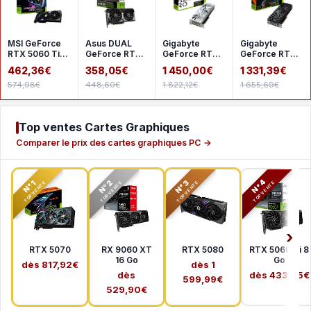
MSI GeForce
Asus DUAL
Gigabyte
Gigabyte
RTX 5060 Ti
GeForce RTX
GeForce RTX
GeForce RTX
8G GAMING
5060 8GB
5080 AERO OC
5080
462,36€
358,05€
1 450,00€
1 331,39€
TRIO OC
GDDR7 OC
SFF 16G
WINDFORCE
574,98€
448,60€
1 822,12€
1 655,69€
OC SFF 16G
Top ventes Cartes Graphiques
Comparer le prix des cartes graphiques PC →
N°2
N°3
N°4
N°1
TOP VENTE
TOP VENTE
TOP VENTE
TOP VENTE
RTX 5070
RX 9060 XT
RTX 5080
RTX 5060 Ti 8
16 Go
Go
dès 817,92€
dès 1
dès
dès 433,65€
599,99€
529,90€