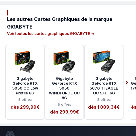
Les autres Cartes Graphiques de la marque
GIGABYTE
Voir toutes les cartes graphiques GIGABYTE →
Gigabyte
Gigabyte
Gigabyte
GeForce RTX
GeForce RTX
GeForce RTX
Ge
5050 OC Low
5050
5070 Ti EAGLE
507
Profile 8G
WINDFORCE OC
OC SFF 16G
8G
8 offres
8 offres
8 offres
dès 299,99€
dès 1 009,34€
dès
dès 299,99€
🎮