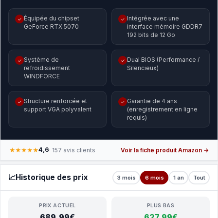
Équipée du chipset
Intégrée avec une
✓
✓
GeForce RTX 5070
interface mémoire GDDR7
192 bits de 12 Go
Système de
Dual BIOS (Performance /
✓
✓
refroidissement
Silencieux)
WINDFORCE
Structure renforcée et
Garantie de 4 ans
✓
✓
support VGA polyvalent
(enregistrement en ligne
requis)
4,6
★★★★★
· 157 avis clients
Voir la fiche produit Amazon →
📈
Historique des prix
3 mois
6 mois
1 an
Tout
PRIX ACTUEL
PLUS BAS
689,99€
627,99€