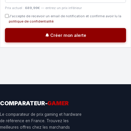
Prix actuel :
689,99€
— entrez un prix inférieur
J'accepte de recevoir un email de notification et confirme avoir lu la
politique de confidentialité
.
🔔 Créer mon alerte
COMPARATEUR-
GAMER
Le comparateur de prix gaming et hardware
de référence en France. Trouvez les
meilleures offres chez les marchands