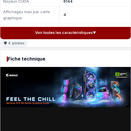
Noyaux CUDA
6144
Affichages max par carte
4
graphique
Voir toutes les caractéristiques
▼
🛡 4 années
Fiche technique