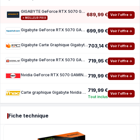
GIGABYTE GeForce RTX 5070 Gaming OC 12G Carte Graphique - 12 Go GDDR7, 192 Bits, PCI-E 5.0
689,99 €
Voir l'offre →
⭐ MEILLEUR PRIX
Gigabyte GeForce RTX 5070 GAMING OC
699,99 €
Voir l'offre →
Gigabyte Carte Graphique Gigabyte GeForce RTX 5070 GAMING OC 12GB GDDR7 Reflex 2 RTX AI DL
703,14 €
Voir l'offre →
Gigabyte GeForce RTX 5070 GAMING OC 12G
719,95 €
Voir l'offre →
Nvidia GeForce RTX 5070 GAMING OC 12G
719,99 €
Voir l'offre →
719,99 €
Carte graphique Gigabyte Nvidia GeForce RTX 5070 GAMING OC 12G
Voir l'offre →
Tout inclus
Fiche technique