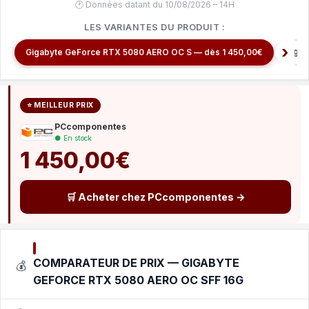
🕐 Données datant du 10/08/2026 – 14H
LES VARIANTES DU PRODUIT :
Gigab
Gigabyte GeForce RTX 5080 AERO OC S — dès 1 450,00€
⭐ MEILLEUR PRIX
PCcomponentes
● En stock
1 450,00€
🛒 Acheter chez PCcomponentes →
COMPARATEUR DE PRIX — GIGABYTE
💰
GEFORCE RTX 5080 AERO OC SFF 16G