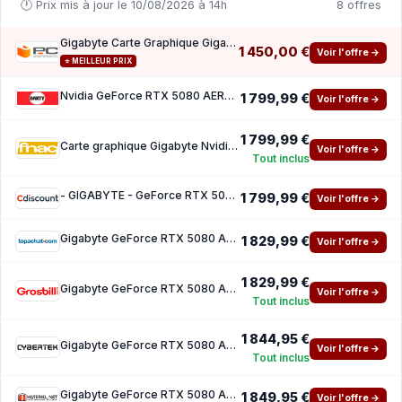
🕐 Prix mis à jour le 10/08/2026 à 14h
8 offres
Gigabyte Carte Graphique Gigabyte GeForce RTX 5080 AERO OC SFF 16GB GDDR7 Reflex 2 RTX AI
1 450,00 €
Voir l'offre →
⭐ MEILLEUR PRIX
Nvidia GeForce RTX 5080 AERO OC SFF 16G
1 799,99 €
Voir l'offre →
1 799,99 €
Carte graphique Gigabyte Nvidia GeForce RTX 5080 AERO OC SFF 16G
Voir l'offre →
Tout inclus
- GIGABYTE - GeForce RTX 5080 AERO OC SFF - 16 Go
1 799,99 €
Voir l'offre →
Gigabyte GeForce RTX 5080 AERO OC SFF 16G
1 829,99 €
Voir l'offre →
1 829,99 €
Gigabyte GeForce RTX 5080 AERO OC SFF 16G
Voir l'offre →
Tout inclus
1 844,95 €
Gigabyte GeForce RTX 5080 AERO OC SFF 16G
Voir l'offre →
Tout inclus
Gigabyte GeForce RTX 5080 AERO OC SFF 16G
1 849,95 €
Voir l'offre →