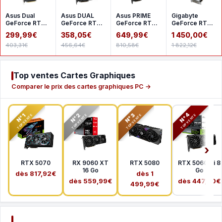
Asus Dual
Asus DUAL
Asus PRIME
Gigabyte
GeForce RTX
GeForce RTX
GeForce RTX
GeForce RTX
5050 OC 8GB
5060 8GB
5070 12GB
5080 AERO OC
299,99€
358,05€
649,99€
1 450,00€
GDDR7 OC
GDDR7 OC
SFF 16G
403,31€
456,64€
810,58€
1 822,12€
Top ventes Cartes Graphiques
Comparer le prix des cartes graphiques PC →
N°2
N°3
N°4
N°1
TOP VENTE
TOP VENTE
TOP VENTE
TOP VENTE
RTX 5070
RX 9060 XT
RTX 5080
RTX 5060 Ti 8
16 Go
Go
dès 817,92€
dès 1
dès 559,99€
dès 447,40€
499,99€