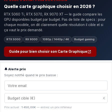
LE GUIDE D'ACHAT POUR BIEN CHOISIR
Quelle carte graphique choisir en 2026 ?
RTX 5060 Ti, RTX 5070, RX 9070 XT — le guide compare les
GPU disponibles budget par budget. Pas de liste de specs : pour
chaque modèle, on dit clairement quelle résolution il cible et si
ça vaut le prix demandé.
RTX 5000
RX 9000
1080p / 1440p / 4K
Budget gaming
Guide pour bien choisir son Carte Graphique
🔔 Alerte prix
Soyez notifié quand le prix baisse :
€
Prix actuel :
1 450,00€
— entrez un prix inférieur