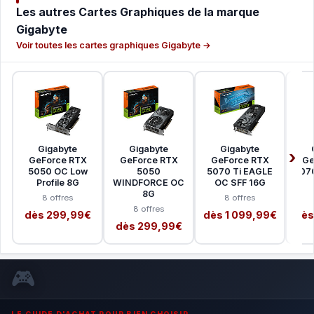
Les autres Cartes Graphiques de la marque
Gigabyte
Voir toutes les cartes graphiques Gigabyte →
Gigabyte
Gigabyte
Gigabyte
GeForce RTX
GeForce RTX
GeForce RTX
Ge
5050 OC Low
5050
5070 Ti EAGLE
507
Profile 8G
WINDFORCE OC
OC SFF 16G
8G
8 offres
8 offres
8 offres
dès 299,99€
dès 1 099,99€
dès
dès 299,99€
🎮