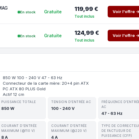
 MAG
119,99 €
Voir l'offre 
Gratuite
En stock
Tout inclus
124,99 €
Voir l'offre 
Gratuite
En stock
Tout inclus
850 W 100 - 240 V 47 - 63 Hz
Connecteur de la carte mère: 20+4 pin ATX
PC ATX 80 PLUS Gold
Actif 12 cm
PUISSANCE TOTALE
TENSION D'ENTRÉE AC
FRÉQUENCE D'ENTRÉ
AC
850 W
100 - 240 V
47 - 63 Hz
COURANT D'ENTRÉE
COURANT D'ENTRÉE
TYPE DE CORRECTEU
MAXIMUM (@110 V)
MAXIMUM (@220 V)
DE FACTUEUR DE
PUISSANCE (CFP)
8 A
4 A