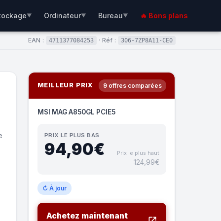
tockage
Ordinateur
Bureau
🔥 Bons plans
▼
▼
▼
EAN :
· Réf :
4711377084253
306-7ZP8A11-CE0
MEILLEUR PRIX
9 offres comparées
MSI MAG A850GL PCIE5
e
PRIX LE PLUS BAS
94,90€
Prix le plus haut
124,99€
↻ À jour
Achetez maintenant