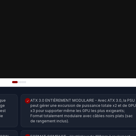
ique
ATX 3.0 ENTIÈREMENT MODULAIRE - Avec ATX 3.0, la PSU
✓
rge
peut gérer une excursion de puissance totale x2 et de GPU
 est
x3 pour supporter même les GPU les plus exigeants;
ie
Format totalement modulaire avec câbles noirs plats (sac
de rangement inclus).