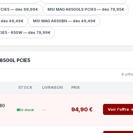
CIE5 — dès 99,99€
MSI MAG A650GLS PCIE5 — dès 79,95€
 dès 49,49€
MSI MAG A650BN — dès 49,49€
IE5 - 650W — dès 79,99€
850GL PCIE5
9 offr
STOCK
LIVRAISON
PRIX
 80
94,90 €
Voir l'offre 
—
En stock