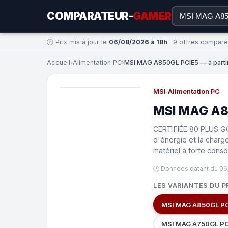
COMPARATEUR-
GAMER
🕐 Prix mis à jour le
06/08/2026 à 18h
· 9 offres compar
Accueil
›
Alimentation PC
›
MSI MAG A850GL PCIE5 — à parti
MSI
·
Alimentation PC
MSI MAG A8
CERTIFIÉE 80 PLUS GOL
d'énergie et la charg
matériel à forte con
🕐 Données datant du 06
LES VARIANTES DU P
MSI MAG A850GL PC
MSI MAG A750GL PC