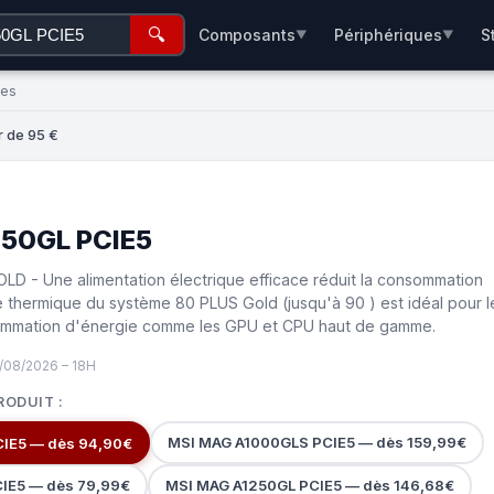
🔍
Composants
Périphériques
S
▼
▼
ées
r de 95 €
50GL PCIE5
D - Une alimentation électrique efficace réduit la consommation
e thermique du système 80 PLUS Gold (jusqu'à 90 ) est idéal pour l
sommation d'énergie comme les GPU et CPU haut de gamme.
/08/2026 – 18H
RODUIT :
MSI MAG A1000GLS PCIE5 — dès 159,99€
IE5 — dès 94,90€
IE5 — dès 79,99€
MSI MAG A1250GL PCIE5 — dès 146,68€