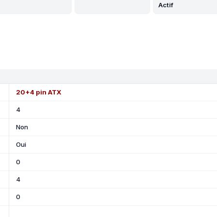
Actif
20+4 pin ATX
4
Non
Oui
0
4
0