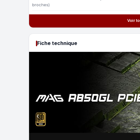
broches)
Voir t
Fiche technique
‹