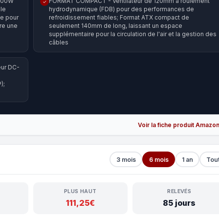
 600W
FORMAT COMPACT - Ventilateur de 120mm à roulement
✓
le
hydrodynamique (FDB) pour des performances de
ne pour
refroidissement fiables; Format ATX compact de
vre une
seulement 140mm de long, laissant un espace
supplémentaire pour la circulation de l'air et la gestion des
câbles
eur DC-
e
);
Voir la fiche produit Amazo
3 mois
6 mois
1 an
Tou
PLUS HAUT
RELEVÉS
111,25€
85 jours