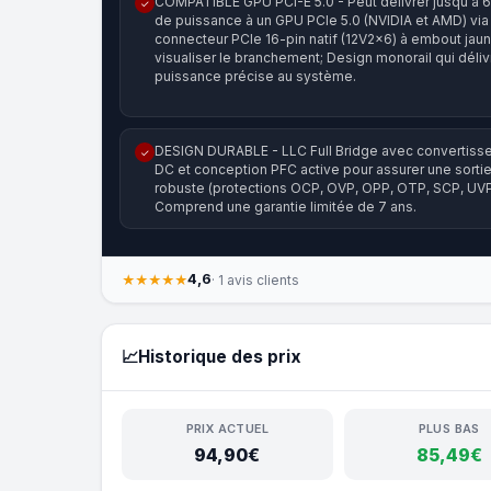
COMPATIBLE GPU PCI-E 5.0 - Peut délivrer jusqu'à
✓
de puissance à un GPU PCIe 5.0 (NVIDIA et AMD) via 
connecteur PCIe 16-pin natif (12V2x6) à embout jau
visualiser le branchement; Design monorail qui déli
puissance précise au système.
DESIGN DURABLE - LLC Full Bridge avec convertiss
✓
DC et conception PFC active pour assurer une sorti
robuste (protections OCP, OVP, OPP, OTP, SCP, UVP
Comprend une garantie limitée de 7 ans.
4,6
★★★★★
· 1 avis clients
📈
Historique des prix
PRIX ACTUEL
PLUS BAS
94,90€
85,49€