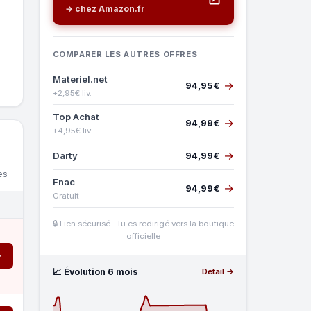
→ chez Amazon.fr
COMPARER LES AUTRES OFFRES
Materiel.net
→
94,95€
+2,95€ liv.
Top Achat
→
94,99€
+4,95€ liv.
→
Darty
94,99€
es
Fnac
→
94,99€
Gratuit
🔒 Lien sécurisé · Tu es redirigé vers la boutique
officielle
→
📈 Évolution 6 mois
Détail →