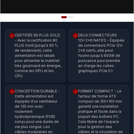
CERTIFIÉE 80 PLUS GOLD
DEUX CONNECTEURS
✓
✓
- Avec la certification 80
12V-2x6 NATIFS - Équipée
PLUS Gold (jusqu'à 90 %
de connecteurs PCIe 12V-
de rendement), cette
2x6 natifs, elle peut
alimentation est idéale
fournir jusqu'à 600W de
pour alimenter le matériel
puissance pour prendre
très gourmand en énergie,
en charge les cartes
comme les GPU et les
graphiques PCIe 5.1.
CPU.
CONCEPTION DURABLE -
FORMAT COMPACT - Le
✓
✓
Cette alimentation est
facteur de forme ATX
équipée d'un ventilateur
compact de 150x150 mm
de 135 mm avec
garantit une installation
roulement
pratique et facile dans la
hydrodynamique (FDB)
plupart des boîtiers PC.
conçu pour une durée de
Cela libère de l'espace
vie plus longue. Les
pour la gestion des
câbles modulaires en
câbles et la circulation de