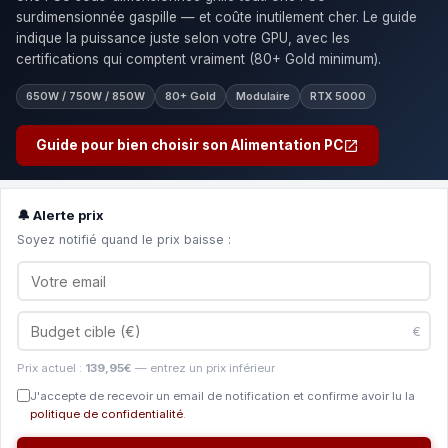
surdimensionnée gaspille — et coûte inutilement cher. Le guide
indique la puissance juste selon votre GPU, avec les
certifications qui comptent vraiment (80+ Gold minimum).
650W / 750W / 850W
80+ Gold
Modulaire
RTX 5000
Guide pour bien choisir son Alimentation PC
🔔 Alerte prix
Soyez notifié quand le prix baisse :
€
Prix actuel :
139,95€
— entrez un prix inférieur
J'accepte de recevoir un email de notification et confirme avoir lu la
politique de confidentialité
.