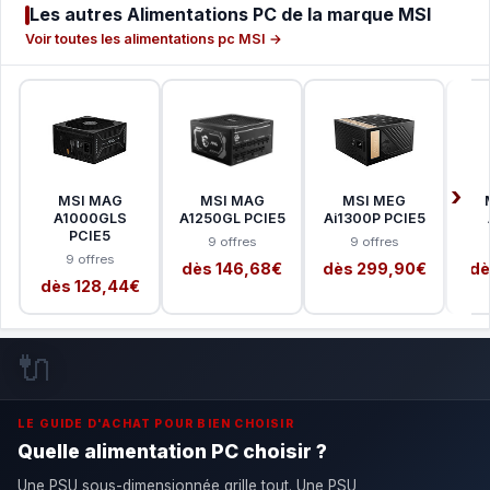
Les autres Alimentations PC de la marque MSI
Voir toutes les alimentations pc MSI →
MSI MAG
MSI MAG
MSI MEG
A1000GLS
A1250GL PCIE5
Ai1300P PCIE5
PCIE5
9 offres
9 offres
9 offres
dès 146,68€
dès 299,90€
dè
dès 128,44€
🔌
LE GUIDE D'ACHAT POUR BIEN CHOISIR
Quelle alimentation PC choisir ?
Une PSU sous-dimensionnée grille tout. Une PSU