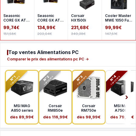
Seasonic
Seasonic
Corsair
Cooler Master
CORE GX ATX
CORE GX ATX
HX1500i
MWE 1050 Full
3 2024 650 W
3 2024 850 W
Modular V2
99,74€
134,99€
231,68€
99,99€
- White
- White
ATX 3.1
151,58€
203,04€
349,38€
147,51€
Top ventes Alimentations PC
Comparer le prix des alimentations pc PC →
N°2
N°3
N°4
N°1
TOP VENTE
TOP VENTE
TOP VENTE
TOP VENTE
MSI MAG
Corsair
Corsair
MSI MAG
A850 series
RM850e
RM750e
A750GL
dès 89,99€
dès 116,99€
dès 98,99€
dès 79,99€