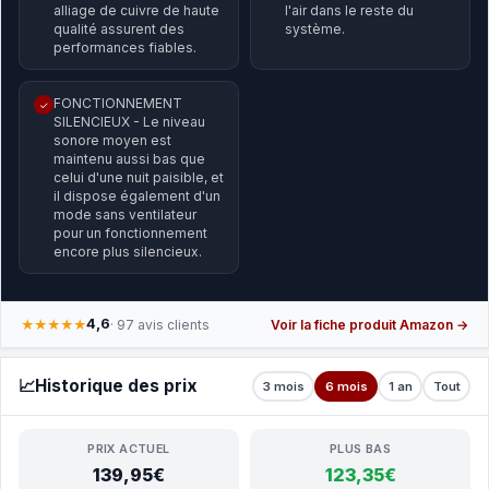
alliage de cuivre de haute
l'air dans le reste du
qualité assurent des
système.
performances fiables.
FONCTIONNEMENT
✓
SILENCIEUX - Le niveau
sonore moyen est
maintenu aussi bas que
celui d'une nuit paisible, et
il dispose également d'un
mode sans ventilateur
pour un fonctionnement
encore plus silencieux.
4,6
★★★★★
· 97 avis clients
Voir la fiche produit Amazon →
📈
Historique des prix
3 mois
6 mois
1 an
Tout
PRIX ACTUEL
PLUS BAS
139,95€
123,35€