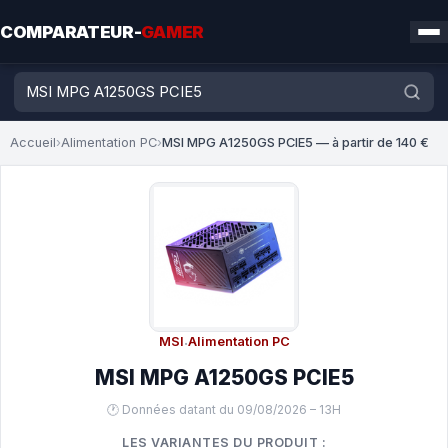
COMPARATEUR-
GAMER
Accueil
›
Alimentation PC
›
MSI MPG A1250GS PCIE5 — à partir de 140 €
MSI
·
Alimentation PC
MSI MPG A1250GS PCIE5
🕐 Données datant du 09/08/2026 – 13H
LES VARIANTES DU PRODUIT :