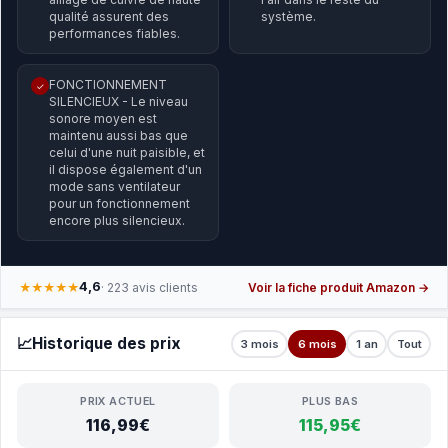
qualité assurent des
système.
performances fiables.
FONCTIONNEMENT
✓
SILENCIEUX - Le niveau
sonore moyen est
maintenu aussi bas que
celui d'une nuit paisible, et
il dispose également d'un
mode sans ventilateur
pour un fonctionnement
encore plus silencieux.
4,6
★★★★★
· 223 avis clients
Voir la fiche produit Amazon →
📈
Historique des prix
3 mois
6 mois
1 an
Tout
PRIX ACTUEL
PLUS BAS
116,99€
115,95€