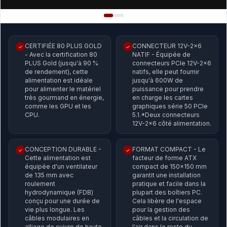
CERTIFIÉE 80 PLUS GOLD
CONNECTEUR 12V-2x6
✓
✓
- Avec la certification 80
NATIF - Équipée de
PLUS Gold (jusqu'à 90 %
connecteurs PCIe 12V-2x6
de rendement), cette
natifs, elle peut fournir
alimentation est idéale
jusqu'à 600W de
pour alimenter le matériel
puissance pour prendre
très gourmand en énergie,
en charge les cartes
comme les GPU et les
graphiques série 50 PCIe
CPU.
5.1.*Deux connecteurs
12V-2x6 côté alimentation.
CONCEPTION DURABLE -
FORMAT COMPACT - Le
✓
✓
Cette alimentation est
facteur de forme ATX
équipée d'un ventilateur
compact de 150x150 mm
de 135 mm avec
garantit une installation
roulement
pratique et facile dans la
hydrodynamique (FDB)
plupart des boîtiers PC.
conçu pour une durée de
Cela libère de l'espace
vie plus longue. Les
pour la gestion des
câbles modulaires en
câbles et la circulation de
alliage de cuivre de haute
l'air dans le reste du