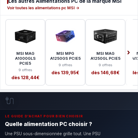
Les autres Alimentations PC de la marque MSI
Voir toutes les alimentations pc MSI →
MSI MAG
MSI MPG
MSI MAG
A1000GLS
A1250GS PCIE5
A1250GL PCIE5
Ai1
PCIE5
9 offres
9 offres
9 offres
dès 139,95€
dès 146,68€
dè
dès 128,44€
🔌
LE GUIDE D'ACHAT POUR BIEN CHOISIR
Quelle alimentation PC choisir ?
Une PSU sous-dimensionnée grille tout. Une PSU