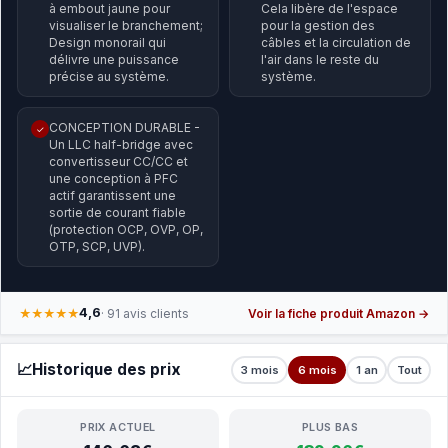
à embout jaune pour
Cela libère de l'espace
visualiser le branchement;
pour la gestion des
Design monorail qui
câbles et la circulation de
délivre une puissance
l'air dans le reste du
précise au système.
système.
CONCEPTION DURABLE -
✓
Un LLC half-bridge avec
convertisseur CC/CC et
une conception à PFC
actif garantissent une
sortie de courant fiable
(protection OCP, OVP, OP,
OTP, SCP, UVP).
4,6
★★★★★
· 91 avis clients
Voir la fiche produit Amazon →
📈
Historique des prix
3 mois
6 mois
1 an
Tout
PRIX ACTUEL
PLUS BAS