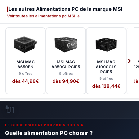
Les autres Alimentations PC de la marque MSI
Voir toutes les alimentations pc MSI →
MSI MAG
MSI MAG
MSI MAG
A650BN
A850GL PCIE5
A1000GLS
A12
PCIE5
9 offres
9 offres
9 offres
dès 44,99€
dès 94,90€
dè
dès 128,44€
🔌
LE GUIDE D'ACHAT POUR BIEN CHOISIR
Quelle alimentation PC choisir ?