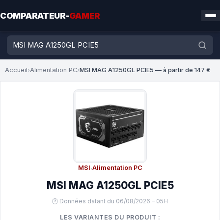
COMPARATEUR-
GAMER
Accueil
›
Alimentation PC
›
MSI MAG A1250GL PCIE5 — à partir de 147 €
MSI
·
Alimentation PC
MSI MAG A1250GL PCIE5
🕐 Données datant du 06/08/2026 – 05H
LES VARIANTES DU PRODUIT :