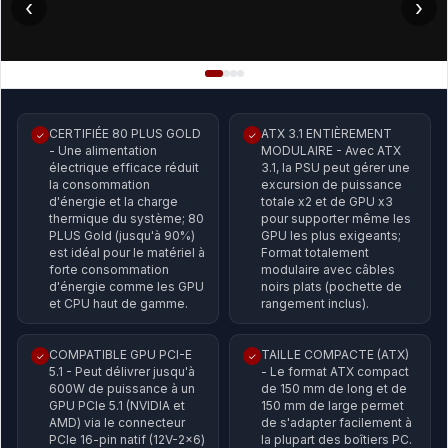
‹
›
CERTIFIÉE 80 PLUS GOLD
ATX 3.1 ENTIÈREMENT
✓
✓
- Une alimentation
MODULAIRE - Avec ATX
électrique efficace réduit
3.1, la PSU peut gérer une
la consommation
excursion de puissance
d'énergie et la charge
totale x2 et de GPU x3
thermique du système; 80
pour supporter même les
PLUS Gold (jusqu'à 90%)
GPU les plus exigeants;
est idéal pour le matériel à
Format totalement
forte consommation
modulaire avec câbles
d'énergie comme les GPU
noirs plats (pochette de
et CPU haut de gamme.
rangement inclus).
COMPATIBLE GPU PCI-E
TAILLE COMPACTE (ATX)
✓
✓
5.1 - Peut délivrer jusqu'à
- Le format ATX compact
600W de puissance à un
de 150 mm de long et de
GPU PCIe 5.1 (NVIDIA et
150 mm de large permet
AMD) via le connecteur
de s'adapter facilement à
PCIe 16-pin natif (12V-2x6)
la plupart des boîtiers PC.