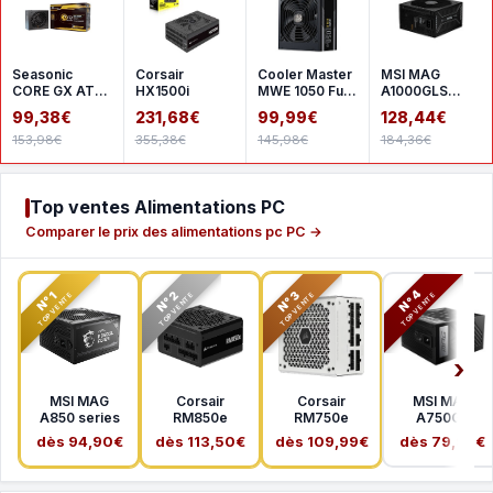
Seasonic
Corsair
Cooler Master
MSI MAG
CORE GX ATX
HX1500i
MWE 1050 Full
A1000GLS
3 2024 650 W
Modular V2
PCIE5
99,38€
231,68€
99,99€
128,44€
- White
ATX 3.1
153,98€
355,38€
145,98€
184,36€
Top ventes Alimentations PC
Comparer le prix des alimentations pc PC →
N°2
N°3
N°4
N°1
TOP VENTE
TOP VENTE
TOP VENTE
TOP VENTE
MSI MAG
Corsair
Corsair
MSI MAG
A850 series
RM850e
RM750e
A750GL
dès 94,90€
dès 113,50€
dès 109,99€
dès 79,99€