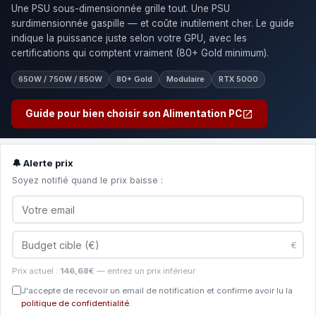
Une PSU sous-dimensionnée grille tout. Une PSU
surdimensionnée gaspille — et coûte inutilement cher. Le guide
indique la puissance juste selon votre GPU, avec les
certifications qui comptent vraiment (80+ Gold minimum).
650W / 750W / 850W
80+ Gold
Modulaire
RTX 5000
Guide pour bien choisir son Alimentation PC
🔔 Alerte prix
Soyez notifié quand le prix baisse :
€
Prix actuel :
146,68€
— entrez un prix inférieur
J'accepte de recevoir un email de notification et confirme avoir lu la
politique de confidentialité
.