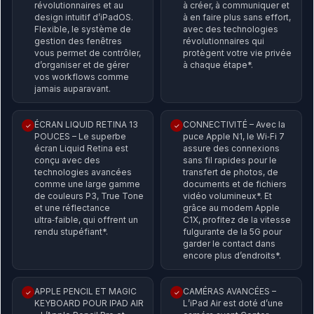
révolutionnaires et au
à créer, à communiquer et
design intuitif d’iPadOS.
à en faire plus sans effort,
Flexible, le système de
avec des technologies
gestion des fenêtres
révolutionnaires qui
vous permet de contrôler,
protègent votre vie privée
d’organiser et de gérer
à chaque étape*.
vos workflows comme
jamais auparavant.
ÉCRAN LIQUID RETINA 13
CONNECTIVITÉ – Avec la
✓
✓
POUCES – Le superbe
puce Apple N1, le Wi‑Fi 7
écran Liquid Retina est
assure des connexions
conçu avec des
sans fil rapides pour le
technologies avancées
transfert de photos, de
comme une large gamme
documents et de fichiers
de couleurs P3, True Tone
vidéo volumineux*. Et
et une réflectance
grâce au modem Apple
ultra‑faible, qui offrent un
C1X, profitez de la vitesse
rendu stupéfiant*.
fulgurante de la 5G pour
garder le contact dans
encore plus d’endroits*.
APPLE PENCIL ET MAGIC
CAMÉRAS AVANCÉES –
✓
✓
KEYBOARD POUR IPAD AIR
L’iPad Air est doté d’une