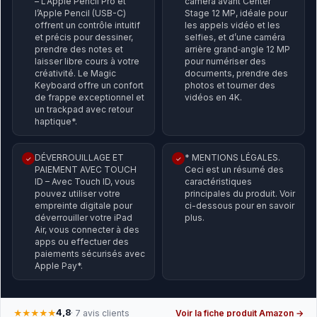
– L’Apple Pencil Pro et
caméra avant Center
l’Apple Pencil (USB-C)
Stage 12 MP, idéale pour
offrent un contrôle intuitif
les appels vidéo et les
et précis pour dessiner,
selfies, et d’une caméra
prendre des notes et
arrière grand‑angle 12 MP
laisser libre cours à votre
pour numériser des
créativité. Le Magic
documents, prendre des
Keyboard offre un confort
photos et tourner des
de frappe exceptionnel et
vidéos en 4K.
un trackpad avec retour
haptique*.
DÉVERROUILLAGE ET
* MENTIONS LÉGALES.
✓
✓
PAIEMENT AVEC TOUCH
Ceci est un résumé des
ID – Avec Touch ID, vous
caractéristiques
pouvez utiliser votre
principales du produit. Voir
empreinte digi­tale pour
ci-dessous pour en savoir
déverrouiller votre iPad
plus.
Air, vous connecter à des
apps ou effectuer des
paiements sécurisés avec
Apple Pay*.
4,8
★★★★★
· 7 avis clients
Voir la fiche produit Amazon →