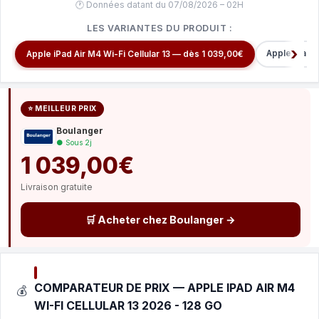
🕐 Données datant du 07/08/2026 – 02H
LES VARIANTES DU PRODUIT :
Apple iPad m
Apple iPad Air M4 Wi-Fi Cellular 13 — dès 1 039,00€
⭐ MEILLEUR PRIX
Boulanger
● Sous 2j
1 039,00€
Livraison gratuite
🛒 Acheter chez Boulanger →
COMPARATEUR DE PRIX — APPLE IPAD AIR M4
💰
WI-FI CELLULAR 13 2026 - 128 GO