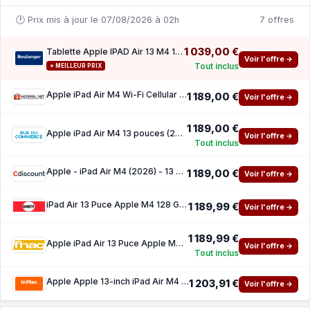
🕐 Prix mis à jour le 07/08/2026 à 02h
7 offres
1 039,00 €
Tablette Apple IPAD Air 13 M4 128Go Purple Cellular 2026
Voir l'offre →
Tout inclus
⭐ MEILLEUR PRIX
Apple iPad Air M4 Wi-Fi Cellular 13 2026 - 128 Go - Mauve
1 189,00 €
Voir l'offre →
1 189,00 €
Apple iPad Air M4 13 pouces (2026) Wi-Fi Cellular 128 Go Mauve
Voir l'offre →
Tout inclus
Apple - iPad Air M4 (2026) - 13 - Wi-Fi Cellular - 128Go - Mauve
1 189,00 €
Voir l'offre →
iPad Air 13 Puce Apple M4 128 Go 5G 8ème génération 2026 Mauve
1 189,99 €
Voir l'offre →
1 189,99 €
Apple iPad Air 13 Puce Apple M4 128 Go 5G 8eme generation 2026 Mauve
Voir l'offre →
Tout inclus
Apple Apple 13-inch iPad Air M4 Wi-Fi Cellular - tablette - 128 Go - 13 - 3G, 4G, 5G
1 203,91 €
Voir l'offre →