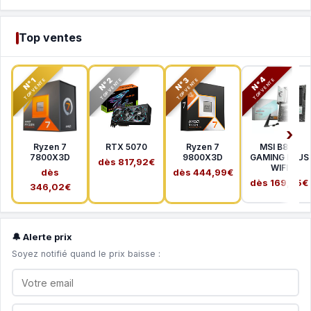
Top ventes
N°2
N°3
N°4
N°1
TOP VENTE
TOP VENTE
TOP VENTE
TOP VENTE
Ryzen 7
RTX 5070
Ryzen 7
MSI B850
7800X3D
9800X3D
GAMING PLUS
dès 817,92€
WIFI
dès
dès 444,99€
dès 169,65€
346,02€
🔔 Alerte prix
Soyez notifié quand le prix baisse :