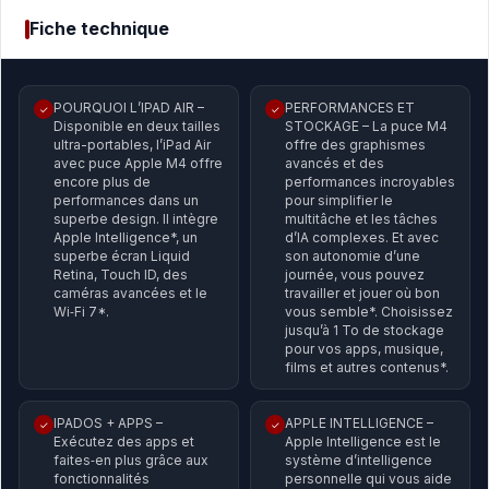
Fiche technique
POURQUOI L’IPAD AIR –
PERFORMANCES ET
✓
✓
Disponible en deux tailles
STOCKAGE – La puce M4
ultra-portables, l’iPad Air
offre des graphismes
avec puce Apple M4 offre
avancés et des
encore plus de
performances incroyables
performances dans un
pour simplifier le
superbe design. Il intègre
multitâche et les tâches
Apple Intelligence*, un
d’IA complexes. Et avec
superbe écran Liquid
son autonomie d’une
Retina, Touch ID, des
journée, vous pouvez
caméras avancées et le
travailler et jouer où bon
Wi‑Fi 7*.
vous semble*. Choisissez
jusqu’à 1 To de stockage
pour vos apps, musique,
films et autres contenus*.
IPADOS + APPS –
APPLE INTELLIGENCE –
✓
✓
Exécutez des apps et
Apple Intelligence est le
faites‑en plus grâce aux
système d’intelligence
fonctionnalités
personnelle qui vous aide