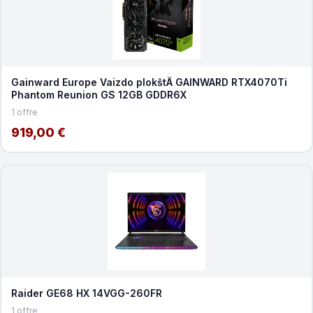
Gainward Europe Vaizdo plokštÄ GAINWARD RTX4070Ti
Phantom Reunion GS 12GB GDDR6X
1 offre
919,00 €
Raider GE68 HX 14VGG-260FR
1 offre