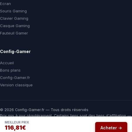
Ecran
Souris Gaming
Clavier Gaming
Casque Gaming
Fauteuil Gamer
Config-Gamer
Accueil
Bons plans
Config-Gamer.fr
Version classique
© 2026 Config-Gamer.fr — Tous droits réservés
Prix mis à jour régulièrement. Certains liens sont des liens d'affiliation —
vous payez le même prix chez le marchand, une commission nous aide
MEILLEUR PRIX
116,81€
à financer ce comparateur gratuit.
Acheter →