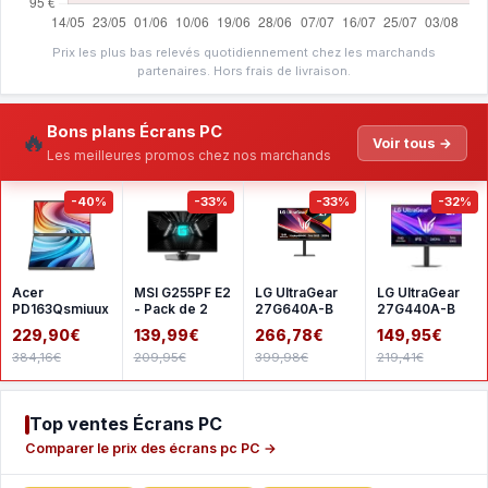
Prix les plus bas relevés quotidiennement chez les marchands
partenaires. Hors frais de livraison.
Bons plans Écrans PC
🔥
Voir tous →
Les meilleures promos chez nos marchands
-40%
-33%
-33%
-32%
Acer
MSI G255PF E2
LG UltraGear
LG UltraGear
PD163Qsmiuux
- Pack de 2
27G640A-B
27G440A-B
229,90€
139,99€
266,78€
149,95€
384,16€
209,95€
399,98€
219,41€
Top ventes Écrans PC
Comparer le prix des écrans pc PC →