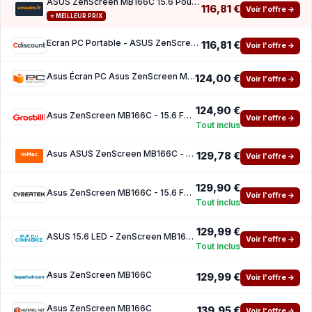
ASUS ZenScreen MB166C 15.6 Pouces Écran Portable
116,81 €
Voir l'offre →
⭐ MEILLEUR PRIX
Ecran PC Portable - ASUS ZenScreen - 15.6 - FHD - 60Hz - IPS - 5ms - USB Type-C - MB166C
116,81 €
Voir l'offre →
Asus Écran PC Asus ZenScreen MB166C 15.6 Full HD 60Hz IPS USB-C 5ms
124,00 €
Voir l'offre →
124,90 €
Asus ZenScreen MB166C - 15.6 FHD IPS 60Hz 5ms USB-C
Voir l'offre →
Tout inclus
Asus ASUS ZenScreen MB166C - ecran LED - Full HD (1080p) - 15.6
129,78 €
Voir l'offre →
129,90 €
Asus ZenScreen MB166C - 15.6 FHD IPS 60Hz 5ms USB-C
Voir l'offre →
Tout inclus
129,99 €
ASUS 15.6 LED - ZenScreen MB166C
Voir l'offre →
Tout inclus
Asus ZenScreen MB166C
129,99 €
Voir l'offre →
Asus ZenScreen MB166C
139,95 €
Voir l'offre →