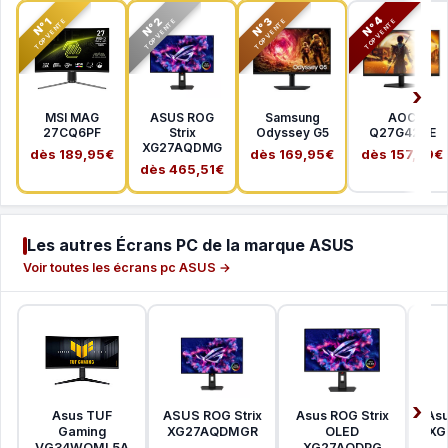
N°2
N°3
N°4
N°1
TOP VENTE
TOP VENTE
TOP VENTE
TOP VENTE
MSI MAG
ASUS ROG
Samsung
AOC
27CQ6PF
Strix
Odyssey G5
Q27G42XE
XG27AQDMG
dès 189,95€
dès 169,95€
dès 157,99€
dès 465,51€
Les autres Écrans PC de la marque ASUS
Voir toutes les écrans pc ASUS →
Asus TUF
ASUS ROG Strix
Asus ROG Strix
Asu
Gaming
XG27AQDMGR
OLED
XG
VG34WQML5A
XG27AQDPG