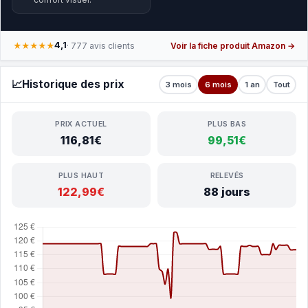
4,1
★★★★★
· 777 avis clients
Voir la fiche produit Amazon →
📈
Historique des prix
3 mois
6 mois
1 an
Tout
PRIX ACTUEL
PLUS BAS
116,81€
99,51€
PLUS HAUT
RELEVÉS
122,99€
88 jours