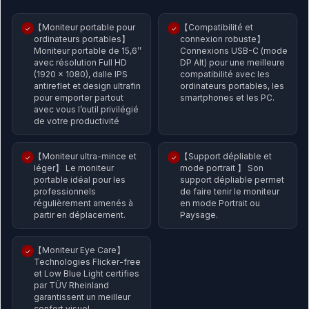
【Moniteur portable pour
【Compatibilité et
✓
✓
ordinateurs portables】
connexion robuste】
Moniteur portable de 15,6’’
Connexions USB-C (mode
avec résolution Full HD
DP Alt) pour une meilleure
(1920 x 1080), dalle IPS
compatibilité avec les
antireflet et design ultrafin
ordinateurs portables, les
pour emporter partout
smartphones et les PC.
avec vous l’outil privilégié
de votre productivité
【Moniteur ultra-mince et
【Support dépliable et
✓
✓
léger】 Le moniteur
mode portrait 】 Son
portable idéal pour les
support dépliable permet
professionnels
de faire tenir le moniteur
régulièrement amenés à
en mode Portrait ou
partir en déplacement.
Paysage.
【Moniteur Eye Care】
✓
Technologies Flicker-free
et Low Blue Light certifies
par TÜV Rheinland
garantissent un meilleur
confort visuel.