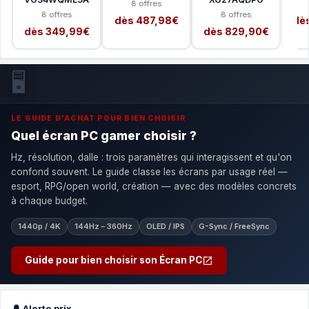
8 offres
8 offres
8 offres
dès 487,98€
dè
dès 349,99€
dès 829,90€
🖥️
LE GUIDE D'ACHAT POUR BIEN CHOISIR
Quel écran PC gamer choisir ?
Hz, résolution, dalle : trois paramètres qui interagissent et qu'on
confond souvent. Le guide classe les écrans par usage réel —
esport, RPG/open world, création — avec des modèles concrets
à chaque budget.
1440p / 4K
144Hz – 360Hz
OLED / IPS
G-Sync / FreeSync
Guide pour bien choisir son Écran PC
🔔 Alerte prix