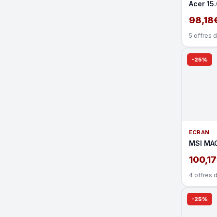
Acer 15
98,18
5 offres 
-25%
ECRAN
MSI MA
100,1
4 offres 
-25%