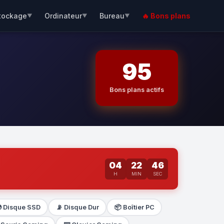
tockage
Ordinateur
Bureau
🔥 Bons plans
▼
▼
▼
95
Bons plans actifs
04
22
45
H
MIN
SEC
 Disque SSD
📡 Disque Dur
📦 Boîtier PC