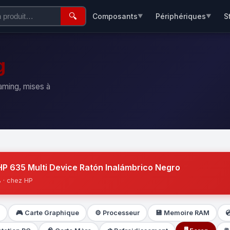
🔍
Composants
Périphériques
S
▼
▼
g
aming, mises à
HP 635 Multi Device Ratón Inalámbrico Negro
 · chez HP
🎮 Carte Graphique
⚙️ Processeur
💾 Memoire RAM
