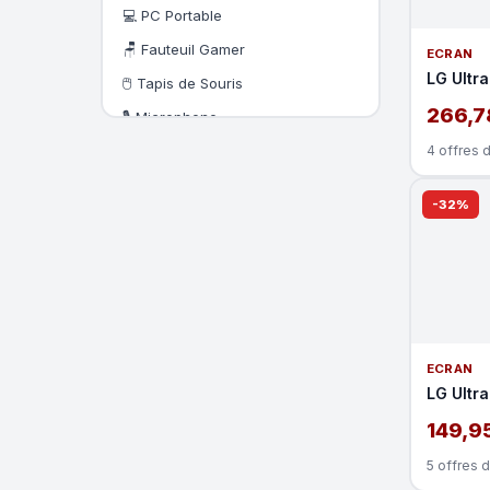
💻 PC Portable
🪑 Fauteuil Gamer
ECRAN
LG Ultr
🖱️ Tapis de Souris
266,7
🎙️ Microphone
🎮 Manette
4 offres 
🏎️ Volant PC
-32%
📷 Webcam
🔊 Enceintes
🔗 KIT CPL
🖨️ Imprimante
🔋 Onduleur
ECRAN
📱 Tablette tactile
LG Ultr
149,9
5 offres 