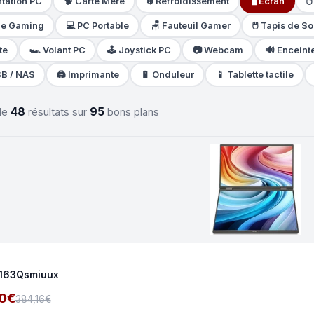
ntation PC
🧠 Carte Mère
❄️ Refroidissement
🖥️ Ecran

ue Gaming
💻 PC Portable
🪑 Fauteuil Gamer
🖱️ Tapis de So
te
🏎️ Volant PC
🕹️ Joystick PC
📷 Webcam
🔊 Enceint
SB / NAS
🖨️ Imprimante
🔋 Onduleur
📱 Tablette tactile
48
95
 de
résultats sur
bons plans
163Qsmiuux
0€
384,16€