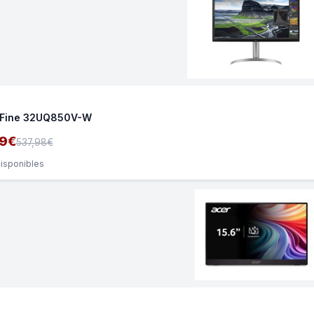
aFine 32UQ850V-W
9€
537,98€
disponibles