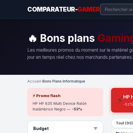
COMPARATEUR-
GAMER
Bons plans
Gamin
Les meilleures promos du moment sur le matériel g
jour en temps réel chez nos marchands partenaires.
Accueil
›
Bons Plans Informatique
⚡ Promo flash
HP 
⚡
HP HP 635 Multi Device Ratón
-53%
Inalámbrico Negro —
-53%
Tout (95)
Budget
▲