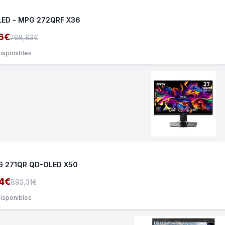
LED - MPG 272QRF X36
6€
768,83€
disponibles
G 271QR QD-OLED X50
4€
893,31€
disponibles