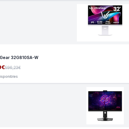
aGear 32G810SA-W
9€
596,23€
disponibles