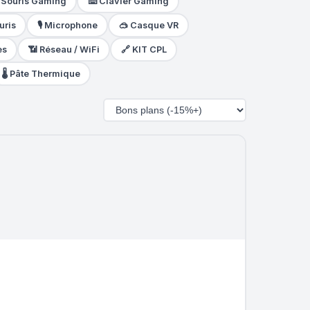
️ Souris Gaming
⌨️ Clavier Gaming
uris
🎙️ Microphone
🥽 Casque VR
es
📶 Réseau / WiFi
🔗 KIT CPL
🌡️ Pâte Thermique