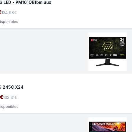
.6 LED - PM161QB1bmiuux
€
134,98€
disponibles
G 245C X24
7€
133,31€
disponibles