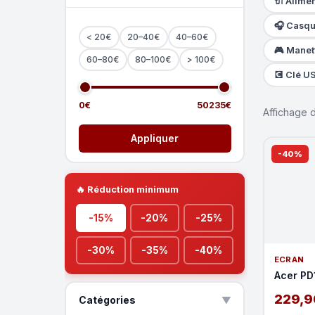
🔌 Alime
🎧 Casq
< 20€
20–40€
40–60€
🎮 Manet
60–80€
80–100€
> 100€
💽 Clé U
0€
50235€
Affichage
Appliquer
-40%
🔥 Réduction minimum
-15%
-20%
-25%
-30%
-35%
-40%
ECRAN
Acer PD
229,9
Catégories
▲