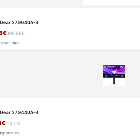
aGear 27G640A-B
8€
399,98€
disponibles
aGear 27G440A-B
5€
219,41€
disponibles