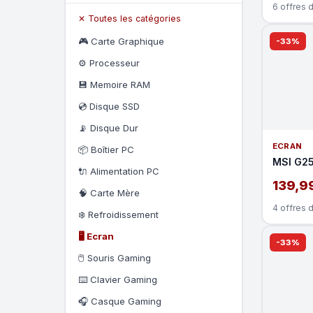
6 offres 
✕ Toutes les catégories
🎮 Carte Graphique
-33%
⚙️ Processeur
💾 Memoire RAM
💿 Disque SSD
📡 Disque Dur
ECRAN
📦 Boîtier PC
MSI G25
🔌 Alimentation PC
139,9
🧠 Carte Mère
4 offres 
❄️ Refroidissement
🖥️ Ecran
-33%
🖱️ Souris Gaming
⌨️ Clavier Gaming
🎧 Casque Gaming