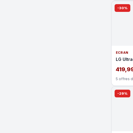
-30%
ECRAN
LG Ultr
419,9
5 offres 
-29%