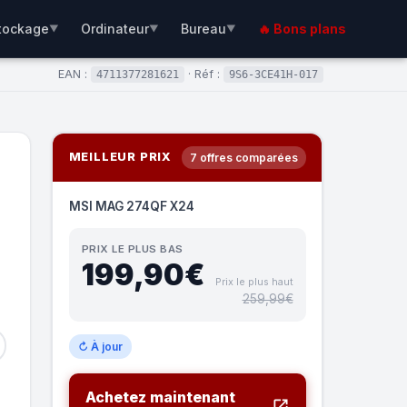
tockage
Ordinateur
Bureau
🔥 Bons plans
▼
▼
▼
EAN :
· Réf :
4711377281621
9S6-3CE41H-017
MEILLEUR PRIX
7 offres comparées
MSI MAG 274QF X24
PRIX LE PLUS BAS
199,90€
Prix le plus haut
259,99€
↻ À jour
Achetez maintenant