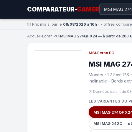
COMPARATEUR-
GAMER
🕐 Prix mis à jour le
08/08/2026 à 16h
· 7 offres compar
Accueil
›
Ecran PC
›
MSI MAG 274QF X24 — à partir de 200 
MSI
·
Ecran PC
MSI MAG 27
Moniteur 27 Fast IPS 
Inclinable - Bords extr
🕐 Données datant du 08
LES VARIANTES DU P
MSI MAG 274QF X24
MSI MAG 242C — d