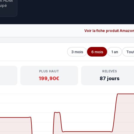
 et HDMI
uipé
Voir la fiche produit Amazo
3 mois
6 mois
1 an
Tou
PLUS HAUT
RELEVÉS
199,90€
87 jours