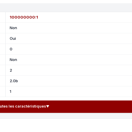
100000000:1
Non
Oui
0
Non
2
2.0b
1
outes les caractéristiques
▼