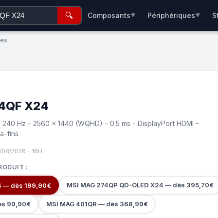
🔍
Composants
Périphériques
S
▼
▼
ées
€
4QF X24
- 240 Hz - 2560 x 1440 (WQHD) - 0.5 ms - DisplayPort HDMI -
a-fins
/08/2026 – 16H
RODUIT :
MSI MAG 274QP QD-OLED X24 — dès 395,70€
 — dès 199,90€
ès 99,90€
MSI MAG 401QR — dès 368,99€