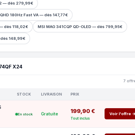
2 — dès 279,99€
QHD 180Hz Fast VA — dès 147,77€
— dès 118,02€
MSI MAG 341CQP QD-OLED — dès 799,95€
dès 148,99€
74QF X24
7 offr
STOCK
LIVRAISON
PRIX
S
199,90 €
Voir l'offre 
Gratuite
En stock
Tout inclus