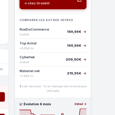
→ chez Grosbill
COMPARER LES AUTRES OFFRES
RueDuCommerce
→
199,99€
Gratuit
Top Achat
→
199,99€
+9,95€ liv.
Cybertek
→
209,90€
Gratuit
es
Materiel.net
→
219,95€
+7,95€ liv.
🔒 Lien sécurisé · Tu es redirigé vers la boutique
officielle
→
📈 Évolution 6 mois
Détail →