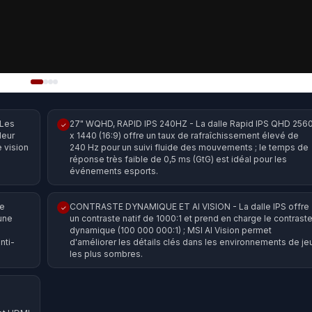
 Les
27" WQHD, RAPID IPS 240HZ - La dalle Rapid IPS QHD 256
✓
leur
x 1440 (16:9) offre un taux de rafraîchissement élevé de
 vision
240 Hz pour un suivi fluide des mouvements ; le temps de
réponse très faible de 0,5 ms (GtG) est idéal pour les
événements esports.
ge
CONTRASTE DYNAMIQUE ET AI VISION - La dalle IPS offre
✓
 une
un contraste natif de 1000:1 et prend en charge le contrast
dynamique (100 000 000:1) ; MSI AI Vision permet
nti-
d'améliorer les détails clés dans les environnements de je
les plus sombres.