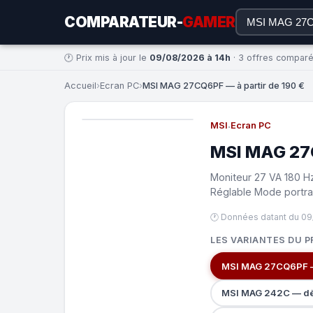
COMPARATEUR-
GAMER
🕐 Prix mis à jour le
09/08/2026 à 14h
· 3 offres compar
Accueil
›
Ecran PC
›
MSI MAG 27CQ6PF — à partir de 190 €
MSI
·
Ecran PC
MSI MAG 2
Moniteur 27 VA 180 Hz
Réglable Mode portrai
🕐 Données datant du 09
LES VARIANTES DU P
MSI MAG 27CQ6PF 
MSI MAG 242C — d