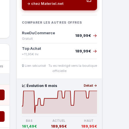
→ chez Materiel.net
COMPARER LES AUTRES OFFRES
RueDuCommerce
→
189,99€
Gratuit
Top Achat
→
189,99€
+11,95€ liv.
🔒 Lien sécurisé · Tu es redirigé vers la boutique
es
officielle
📈 Évolution 6 mois
Détail →
BAS
ACTUEL
HAUT
161,49€
189,95€
189,95€