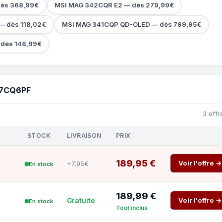
dès 368,99€
MSI MAG 342CQR E2 — dès 279,99€
— dès 118,02€
MSI MAG 341CQP QD-OLED — dès 799,95€
dès 148,99€
27CQ6PF
3 offr
STOCK
LIVRAISON
PRIX
189,95 €
Voir l'offre →
+7,95€
En stock
189,99 €
Voir l'offre →
Gratuite
En stock
Tout inclus