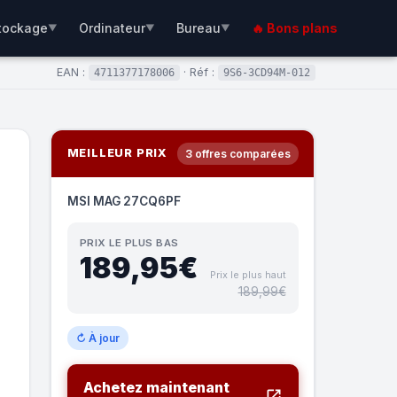
tockage
Ordinateur
Bureau
🔥 Bons plans
▼
▼
▼
EAN :
· Réf :
4711377178006
9S6-3CD94M-012
MEILLEUR PRIX
3 offres comparées
MSI MAG 27CQ6PF
PRIX LE PLUS BAS
189,95€
Prix le plus haut
189,99€
↻ À jour
Achetez maintenant