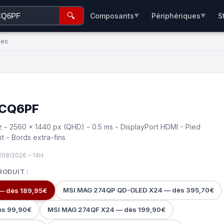
🔍
Composants
Périphériques
S
▼
▼
ées
7CQ6PF
 - 2560 x 1440 px (QHD) - 0.5 ms - DisplayPort HDMI - Pied
t - Bords extra-fins
/08/2026 – 14H
RODUIT :
MSI MAG 274QP QD-OLED X24 — dès 395,70€
— dès 189,95€
ès 99,90€
MSI MAG 274QF X24 — dès 199,90€