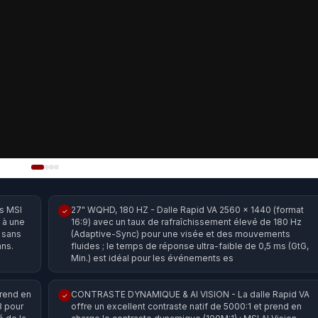
s MSI
27" WQHD, 180 HZ - Dalle Rapid VA 2560 x 1440 (format
✓
 à une
16:9) avec un taux de rafraîchissement élevé de 180 Hz
 sans
(Adaptive-Sync) pour une visée et des mouvements
ans.
fluides ; le temps de réponse ultra-faible de 0,5 ms (GtG,
Min.) est idéal pour les événements es
rend en
CONTRASTE DYNAMIQUE & AI VISION - La dalle Rapid VA
✓
B pour
offre un excellent contraste natif de 5000:1 et prend en