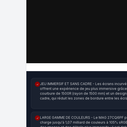
JEU IMMERSIF ET SANS CADRE - Les écrans incurvé
✓
offrent une expérience de jeu plus immersive grâce
courbure de 1500R (rayon de 1500 mm) et un design
cadre, qui réduit les zones de bordure entre les écr
LARGE GAMME DE COULEURS - Le MAG 27CQ6PF p
✓
charge jusqu'à 1,07 milliard de couleurs à 105% sRG