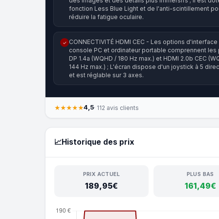
des images et des détails plus immersifs ; il est dot
fonction Less Blue Light et de l'anti-scintillement po
réduire la fatigue oculaire.
CONNECTIVITÉ HDMI CEC - Les options d'interface
✓
console PC et ordinateur portable comprennent les 
DP 1.4a (WQHD / 180 Hz max.) et HDMI 2.0b CEC (W
144 Hz max.) ; L'écran dispose d'un joystick à 5 dire
et est réglable sur 3 axes.
4,5
★★★★★
· 112 avis clients
📈
Historique des prix
PRIX ACTUEL
PLUS BAS
189,95€
161,49€