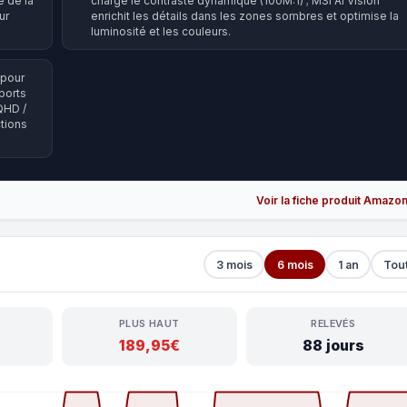
é de la
charge le contraste dynamique (100M:1) ; MSI AI Vision
ur
enrichit les détails dans les zones sombres et optimise la
luminosité et les couleurs.
 pour
ports
QHD /
ctions
Voir la fiche produit Amazo
3 mois
6 mois
1 an
Tou
PLUS HAUT
RELEVÉS
189,95€
88 jours