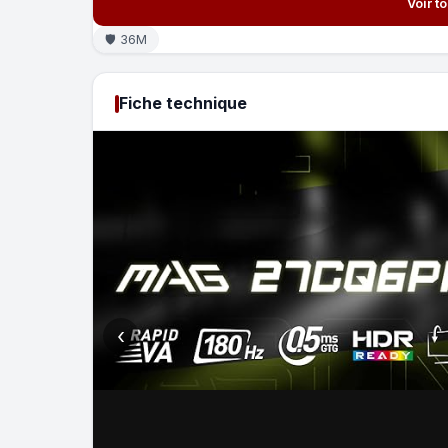
Voir t
🛡 36M
Fiche technique
‹