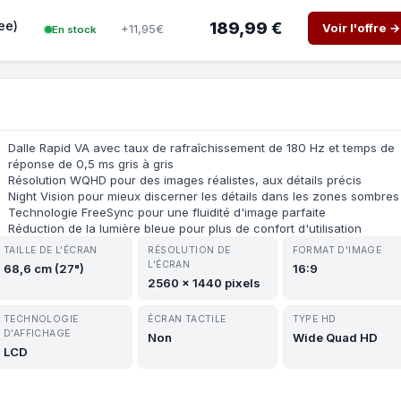
ee)
189,99 €
Voir l'offre →
+11,95€
En stock
Dalle Rapid VA avec taux de rafraîchissement de 180 Hz et temps de
réponse de 0,5 ms gris à gris
Résolution WQHD pour des images réalistes, aux détails précis
Night Vision pour mieux discerner les détails dans les zones sombres
Technologie FreeSync pour une fluidité d'image parfaite
Réduction de la lumière bleue pour plus de confort d'utilisation
TAILLE DE L'ÉCRAN
RÉSOLUTION DE
FORMAT D'IMAGE
L'ÉCRAN
68,6 cm (27")
16:9
2560 x 1440 pixels
TECHNOLOGIE
ÉCRAN TACTILE
TYPE HD
D'AFFICHAGE
Non
Wide Quad HD
LCD