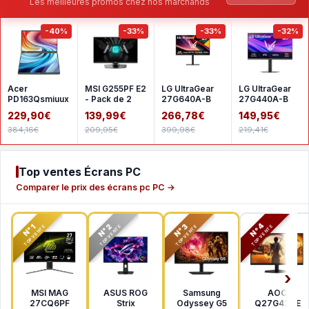
Les meilleures promos chez nos marchands
-40%
-33%
-33%
-32%
Acer
MSI G255PF E2
LG UltraGear
LG UltraGear
PD163Qsmiuux
- Pack de 2
27G640A-B
27G440A-B
229,90€
139,99€
266,78€
149,95€
384,16€
209,95€
399,98€
219,41€
Top ventes Écrans PC
Comparer le prix des écrans pc PC →
N°2
N°3
N°4
N°1
TOP VENTE
TOP VENTE
TOP VENTE
TOP VENTE
MSI MAG
ASUS ROG
Samsung
AOC
27CQ6PF
Strix
Odyssey G5
Q27G42XE