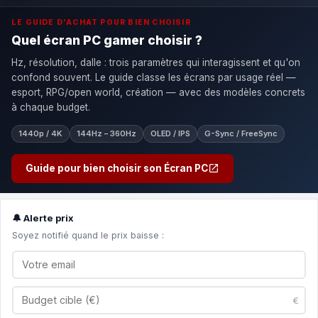
LE GUIDE D'ACHAT POUR BIEN CHOISIR
Quel écran PC gamer choisir ?
Hz, résolution, dalle : trois paramètres qui interagissent et qu'on
confond souvent. Le guide classe les écrans par usage réel —
esport, RPG/open world, création — avec des modèles concrets
à chaque budget.
1440p / 4K
144Hz – 360Hz
OLED / IPS
G-Sync / FreeSync
Guide pour bien choisir son Écran PC
🔔 Alerte prix
Soyez notifié quand le prix baisse :
€