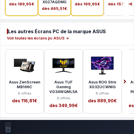
XG27AQDMG
dès 189,95€
dès 169,95€
dès 157,99€
dès 465,51€
Les autres Écrans PC de la marque ASUS
Voir toutes les écrans pc ASUS →
Asus ZenScreen
Asus TUF
Asus ROG Strix
A
MB166C
Gaming
XG32UCWMG
VG34WQML5A
P
8 offres
8 offres
8 offres
dès 116,81€
dès 889,90€
dès 349,99€
dès
🖥️