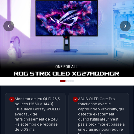
‹
›
Moniteur de jeu QHD 26,5
ASUS OLED Care Pro
✓
✓
pouces (2560 x 1440)
fonctionne avec le
TrueBlack Glossy WOLED
capteur Neo Proximity, qui
avec taux de
détecte exactement
rafraîchissement de 240
quand l'utilisateur n'est
Hz et temps de réponse
pas à proximité et passe à
de 0,03 ms
un écran noir pour réduire