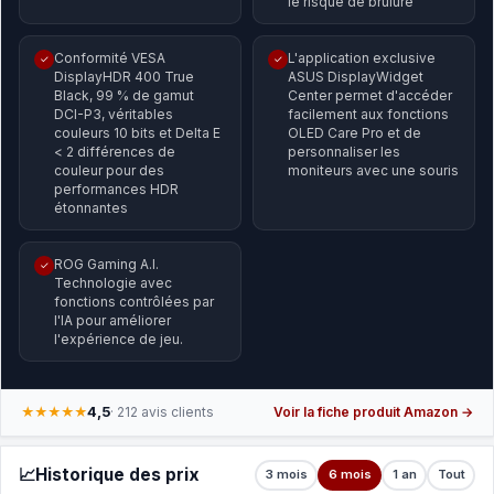
le risque de brûlure
Conformité VESA
L'application exclusive
✓
✓
DisplayHDR 400 True
ASUS DisplayWidget
Black, 99 % de gamut
Center permet d'accéder
DCI-P3, véritables
facilement aux fonctions
couleurs 10 bits et Delta E
OLED Care Pro et de
< 2 différences de
personnaliser les
couleur pour des
moniteurs avec une souris
performances HDR
étonnantes
ROG Gaming A.I.
✓
Technologie avec
fonctions contrôlées par
l'IA pour améliorer
l'expérience de jeu.
4,5
★★★★★
· 212 avis clients
Voir la fiche produit Amazon →
📈
Historique des prix
3 mois
6 mois
1 an
Tout