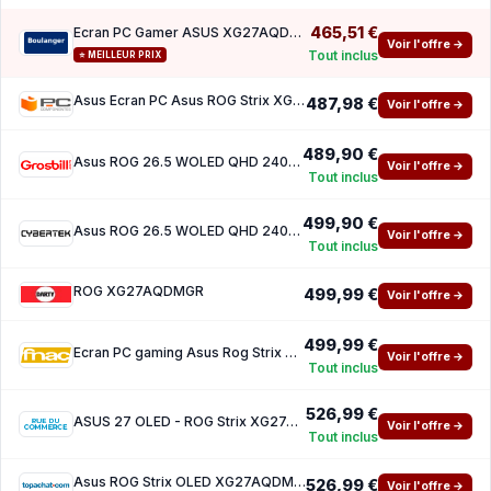
465,51 €
Ecran PC Gamer ASUS XG27AQDMGR 27 QHD 240Hz OLED HDR True Black 400 HDMI 2.1
Voir l'offre →
Tout inclus
⭐ MEILLEUR PRIX
Asus Ecran PC Asus ROG Strix XG27AQDMGR 26,5 Quad HD 240Hz OLED 0,03ms G-SYNC FreeSync HDR
487,98 €
Voir l'offre →
489,90 €
Asus ROG 26.5 WOLED QHD 240Hz 0.03ms Pivot G-Sync
Voir l'offre →
Tout inclus
499,90 €
Asus ROG 26.5 WOLED QHD 240Hz 0.03ms Pivot G-Sync
Voir l'offre →
Tout inclus
ROG XG27AQDMGR
499,99 €
Voir l'offre →
499,99 €
Ecran PC gaming Asus Rog Strix OLED XG27AQDMGR Gen 2 265 240 Hz QHD
Voir l'offre →
Tout inclus
526,99 €
ASUS 27 OLED - ROG Strix XG27AQDMGR
Voir l'offre →
Tout inclus
Asus ROG Strix OLED XG27AQDMGR
526,99 €
Voir l'offre →