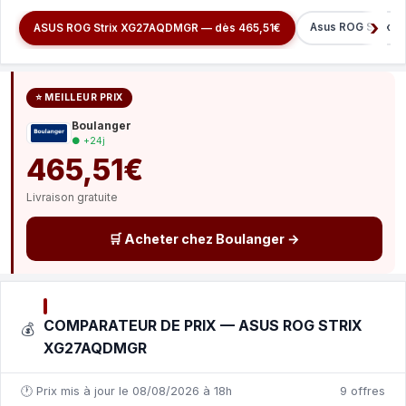
Asus ROG Strix 
ASUS ROG Strix XG27AQDMGR — dès 465,51€
⭐ MEILLEUR PRIX
Boulanger
● +24j
465,51€
Livraison gratuite
🛒 Acheter chez Boulanger →
COMPARATEUR DE PRIX — ASUS ROG STRIX
💰
XG27AQDMGR
🕐 Prix mis à jour le 08/08/2026 à 18h
9 offres