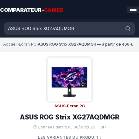
COMPARATEUR-
GAMER
Accueil
›
Ecran PC
›
ASUS ROG Strix XG27AQDMGR — à partir de 466 €
ASUS
·
Ecran PC
ASUS ROG Strix XG27AQDMGR
🕐 Données datant du 08/08/2026 – 18H
LES VARIANTES DU PRODUIT :