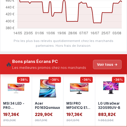
Prix les plus bas relevés quotidiennement chez les marchands
partenaires. Hors frais de livraison.
Bons plans Écrans PC
🔥
Voir tous →
Les meilleures promos chez nos marchands
-38%
-38%
-36%
-36%
MSI 34 LED -
Acer
MSI PRO
LG UltraGear
PRO
PD163Qsmiuux
MP341CQ E12 -
32GS95UV-B
MP341CQW
Black
197,36€
229,90€
197,36€
883,82€
E12 - White
319,93€
367,91€
307,97€
1 383,58€