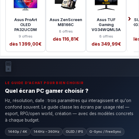
Asus ProArt
Asus ZenScreen
Asus TUF
ASU
OLED
MB166C
Gaming
XG
PA32UCDM
VG34WQML5A
8 offres
9 offres
8 offres
dès 116,81€
dè
dès 1 399,00€
dès 349,99€
🖥️
LE GUIDE D'ACHAT POUR BIEN CHOISIR
Quel écran PC gamer choisir ?
Hz, résolution, dalle : trois paramètres qui interagissent et qu'on
confond souvent. Le guide classe les écrans par usage réel —
esport, RPG/open world, création — avec des modèles concrets
à chaque budget.
1440p / 4K
144Hz – 360Hz
OLED / IPS
G-Sync / FreeSync