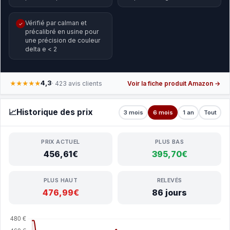
Vérifié par calman et
✓
précalibré en usine pour
une précision de couleur
delta e < 2
4,3
★★★★★
· 423 avis clients
Voir la fiche produit Amazon →
📈
Historique des prix
3 mois
6 mois
1 an
Tout
PRIX ACTUEL
PLUS BAS
456,61€
395,70€
PLUS HAUT
RELEVÉS
476,99€
86 jours