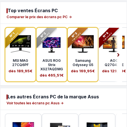
Top ventes Écrans PC
Comparer le prix des écrans pc PC →
N°2
N°3
N°4
N°1
TOP VENTE
TOP VENTE
TOP VENTE
TOP VENTE
MSI MAG
ASUS ROG
Samsung
AOC
27CQ6PF
Strix
Odyssey G5
Q27G42XE
XG27AQDMG
dès 189,95€
dès 169,95€
dès 129,99€
dès 465,51€
Les autres Écrans PC de la marque Asus
Voir toutes les écrans pc Asus →