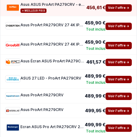
Asus ASUS ProArt PA279CRV - ecran LED - 4K - 27 - HDR
456,61 €
Voir l'offre →
⭐ MEILLEUR PRIX
459,90 €
Asus ProArt PA279CRV 27 4K IPS Adobe RGB USB-C Calman
Voir l'offre →
Tout inclus
459,90 €
Asus ProArt PA279CRV 27 4K IPS Adobe RGB USB-C Calman
Voir l'offre →
Tout inclus
Asus Écran ASUS ProArt PA279CRV 27 LCD IPS UltraHD 4K HDR10 USB-C
461,57 €
Voir l'offre →
489,99 €
ASUS 27 LED - ProArt PA279CRV
Voir l'offre →
Tout inclus
Asus ProArt PA279CRV
489,99 €
Voir l'offre →
Asus ProArt PA279CRV
499,95 €
Voir l'offre →
499,99 €
Ecran ASUS Pro Art PA279CRV 27 IPS
Voir l'offre →
Tout inclus