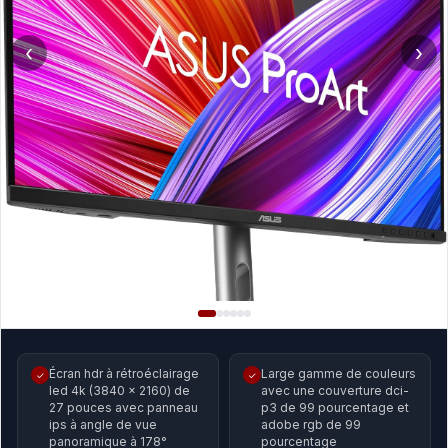
‹
›
Écran hdr à rétroéclairage
Large gamme de couleurs
✓
✓
led 4k (3840 x 2160) de
avec une couverture dci-
27 pouces avec panneau
p3 de 99 pourcentage et
ips à angle de vue
adobe rgb de 99
panoramique à 178°
pourcentage