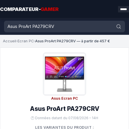
COMPARATEUR-
GAMER
Accueil
›
Ecran PC
›
Asus ProArt PA279CRV — à partir de 457 €
Asus
·
Ecran PC
Asus ProArt PA279CRV
🕐 Données datant du 07/08/2026 – 14H
LES VARIANTES DU PRODUIT :