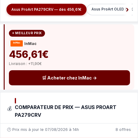
Asus ProArt OLED PA32U
Asus ProArt PA279CRV — dès 456,61€
⭐ MEILLEUR PRIX
InMac
456,61€
Livraison : +11,90€
🛒 Acheter chez InMac →
COMPARATEUR DE PRIX — ASUS PROART
💰
PA279CRV
🕐 Prix mis à jour le 07/08/2026 à 14h
8 offres