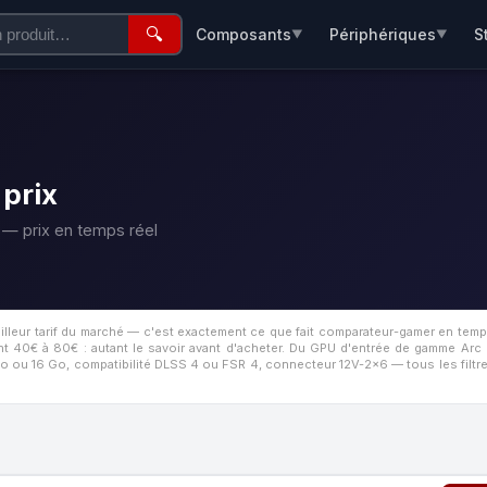
🔍
Composants
Périphériques
S
▼
▼
 prix
— prix en temps réel
illeur tarif du marché — c'est exactement ce que fait comparateur-gamer en temp
 40€ à 80€ : autant le savoir avant d'acheter.
Du GPU d'entrée de gamme Arc
o ou 16 Go, compatibilité DLSS 4 ou FSR 4, connecteur 12V-2x6 — tous les filtres