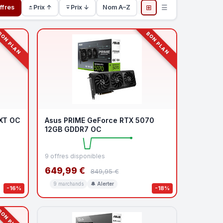
⊞
☰
ffres
Prix ↑
Prix ↓
Nom A–Z
ON PLAN
BON PLAN
 XT OC
Asus PRIME GeForce RTX 5070
12GB GDDR7 OC
9 offres disponibles
649,99 €
849,95 €
9 marchands
🔔 Alerter
-16%
-18%
ON PLAN