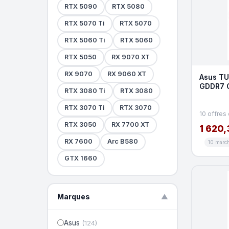
RTX 5090
RTX 5080
RTX 5070 Ti
RTX 5070
RTX 5060 Ti
RTX 5060
RTX 5050
RX 9070 XT
RX 9070
RX 9060 XT
Asus TU
GDDR7 
RTX 3080 Ti
RTX 3080
RTX 3070 Ti
RTX 3070
10 offres
RTX 3050
RX 7700 XT
1 620,
RX 7600
Arc B580
10 marc
GTX 1660
Marques
▼
Asus
(124)