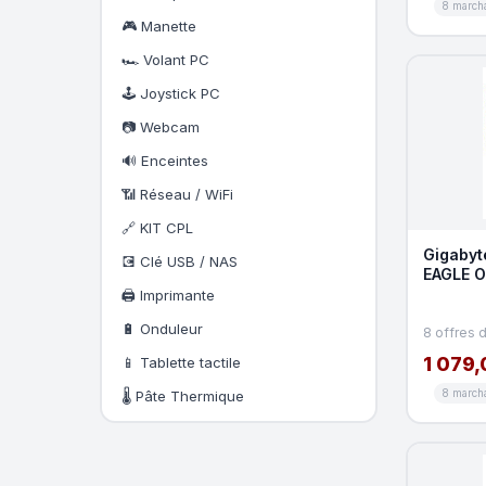
8 march
🎮 Manette
🏎️ Volant PC
🕹️ Joystick PC
📷 Webcam
🔊 Enceintes
📶 Réseau / WiFi
🔗 KIT CPL
Gigabyt
💽 Clé USB / NAS
EAGLE O
🖨️ Imprimante
🔋 Onduleur
8 offres 
1 079,
📱 Tablette tactile
8 march
🌡️ Pâte Thermique