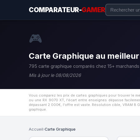
COMPARATEUR-
GAMER
🎮
Carte Graphique au meilleur
795 carte graphique comparés chez 15+ marchands 
Mis à jour le 08/08/2026
Vous comparez les prix de cartes graphiques pour trouver le me
ou une RX 9070 XT, l'écart entre enseignes dépasse facilement
dépassant 2 000€, l'offre est vaste. Résolution cible, VRAM 8 G
graphique.
Accueil
›
Carte Graphique