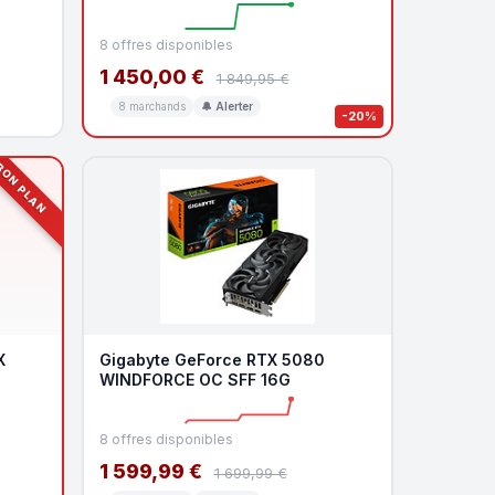
8 offres disponibles
1 450,00 €
1 849,95 €
8 marchands
🔔 Alerter
-20%
ON PLAN
X
Gigabyte GeForce RTX 5080
WINDFORCE OC SFF 16G
8 offres disponibles
1 599,99 €
1 699,99 €