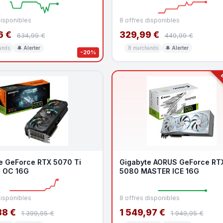
disponibles
8 offres disponibles
6 €
329,99 €
634,99 €
449,99 €
ands
🔔 Alerter
8 marchands
🔔 Alerter
-20%
B
e GeForce RTX 5070 Ti
Gigabyte AORUS GeForce RT
 OC 16G
5080 MASTER ICE 16G
disponibles
8 offres disponibles
38 €
1 549,97 €
1 399,95 €
1 949,95 €