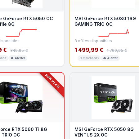
e GeForce RTX 5050 OC
MSI GeForce RTX 5080 16G
file 8G
GAMING TRIO OC
disponibles
8 offres disponibles
9 €
1 499,99 €
349,95 €
1 799,95 €
ands
🔔 Alerter
8 marchands
🔔 Alerter
BON PLAN
orce RTX 5060 Ti 8G
MSI GeForce RTX 5050 8G
 TRIO OC
VENTUS 2X OC