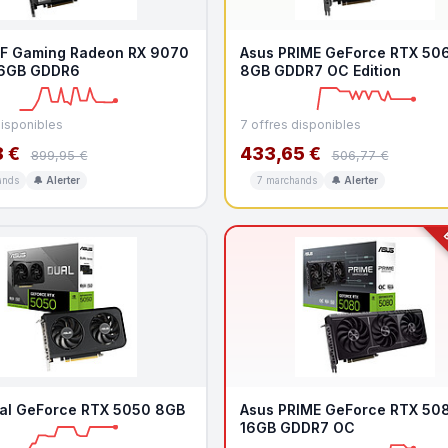
F Gaming Radeon RX 9070
Asus PRIME GeForce RTX 506
16GB GDDR6
8GB GDDR7 OC Edition
disponibles
7 offres disponibles
 €
433,65 €
899,95 €
506,77 €
ands
🔔 Alerter
7 marchands
🔔 Alerter
B
al GeForce RTX 5050 8GB
Asus PRIME GeForce RTX 50
16GB GDDR7 OC