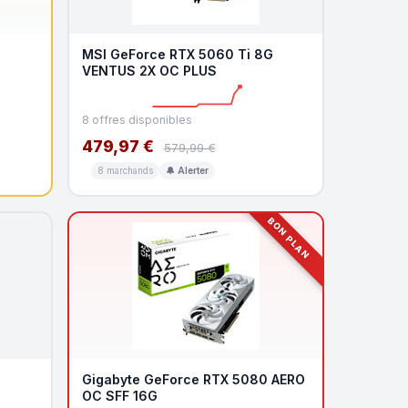
MSI GeForce RTX 5060 Ti 8G
VENTUS 2X OC PLUS
8 offres disponibles
479,97 €
579,99 €
8 marchands
🔔 Alerter
BON PLAN
Gigabyte GeForce RTX 5080 AERO
OC SFF 16G