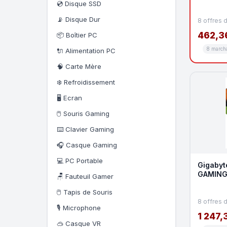
💿 Disque SSD
📡 Disque Dur
8 offres 
462,3
📦 Boîtier PC
8 march
🔌 Alimentation PC
🧠 Carte Mère
❄️ Refroidissement
🖥️ Ecran
🖱️ Souris Gaming
⌨️ Clavier Gaming
🎧 Casque Gaming
💻 PC Portable
Gigabyt
GAMING
🪑 Fauteuil Gamer
🖱️ Tapis de Souris
8 offres 
🎙️ Microphone
1 247,
🥽 Casque VR