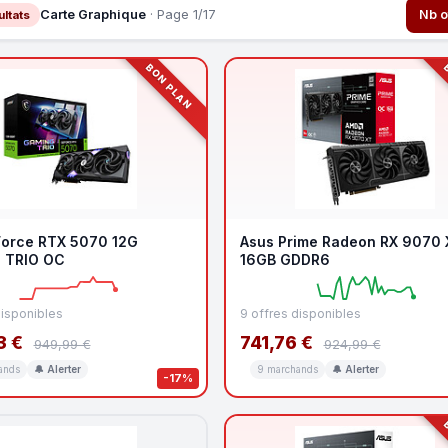
Carte Graphique
· Page 1/17
Nb o
ltats
BON PLAN
B
orce RTX 5070 12G
Asus Prime Radeon RX 9070
 TRIO OC
16GB GDDR6
disponibles
9 offres disponibles
3 €
741,76 €
949,99 €
924,99 €
ands
🔔 Alerter
9 marchands
🔔 Alerter
-17%
B