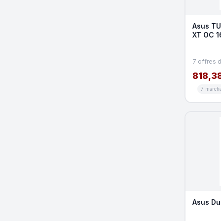
Asus TU
XT OC 
7 offres 
818,38
7 march
Asus Du