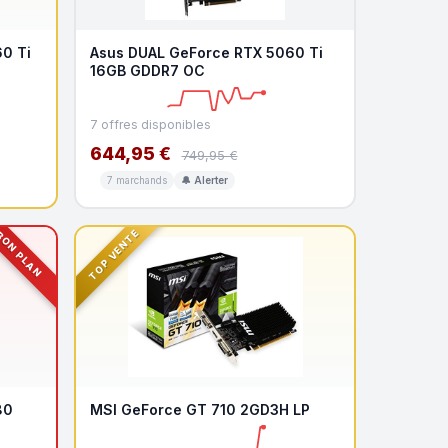
0 Ti
Asus DUAL GeForce RTX 5060 Ti
16GB GDDR7 OC
7 offres disponibles
644,95 €
749,95 €
7 marchands
🔔 Alerter
TOP VENTE
ON PLAN
80
MSI GeForce GT 710 2GD3H LP