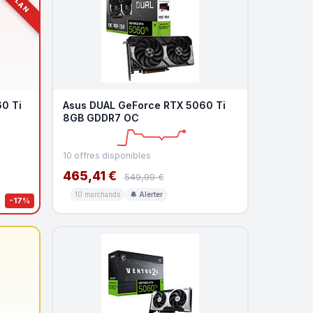
0 Ti
Asus DUAL GeForce RTX 5060 Ti
8GB GDDR7 OC
10 offres disponibles
465,41 €
549,99 €
10 marchands
🔔 Alerter
-17%