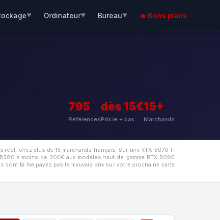
tockage
Ordinateur
Bureau
🔥 Bons plans
▼
▼
▼
795
dès 15€
15+
Références
Prix le + bas
Marchands
s réel, chez plus de 15 marchands français. Sur une RTX 5070 Ti
 B580 à moins de 200€ aux modèles haut de gamme RTX 5090
 sont là. Ne payez pas le mauvais prix sur votre prochaine carte