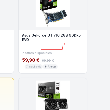
Asus GeForce GT 710 2GB GDDR5
EVO
7 offres disponibles
59,90 €
69,99 €
7 marchands
🔔 Alerter