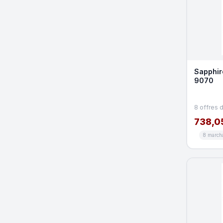
Sapphir
9070
8 offres 
738,0
8 march