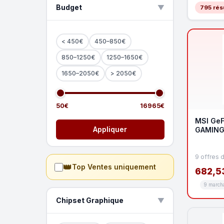
Budget
▲
795 résu
< 450€
450–850€
850–1250€
1250–1650€
1650–2050€
> 2050€
50€
16965€
MSI GeF
Appliquer
GAMING
9 offres 
👑
Top Ventes uniquement
682,5
9 march
Chipset Graphique
▲