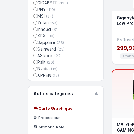
GIGABYTE
(123)
PNY
(119)
MSI
(84)
Gigabyt
Zotac
(63)
Low Pro
Inno3d
(31)
XFX
(30)
9 offres 
Sapphire
(23)
299,9
Gainward
(23)
ASRock
(22)
9 march
Palit
(20)
Nvidia
(18)
XPPEN
(17)
Powercolor
(14)
Biostar
(12)
Autres catégories
▼
Wacom
(12)
AORUS
(11)
Lenovo
🎮 Carte Graphique
(9)
Sparkle
(7)
⚙️ Processeur
AMD
(7)
MSI GeF
💾 Memoire RAM
GAMING