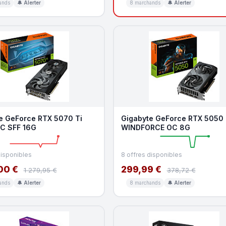
ands
🔔 Alerter
8 marchands
🔔 Alerter
e GeForce RTX 5070 Ti
Gigabyte GeForce RTX 5050
C SFF 16G
WINDFORCE OC 8G
disponibles
8 offres disponibles
00 €
299,99 €
1 279,95 €
378,72 €
ands
🔔 Alerter
8 marchands
🔔 Alerter