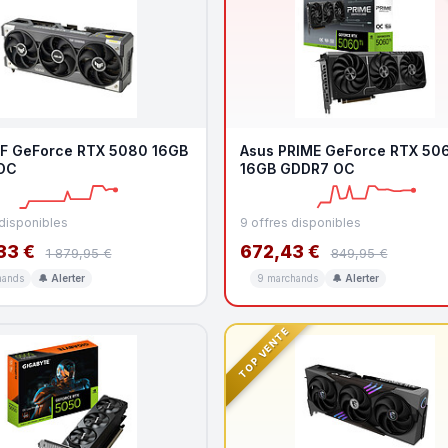
F GeForce RTX 5080 16GB
Asus PRIME GeForce RTX 506
OC
16GB GDDR7 OC
 disponibles
9 offres disponibles
33 €
672,43 €
1 879,95 €
849,95 €
hands
🔔 Alerter
9 marchands
🔔 Alerter
TOP VENTE