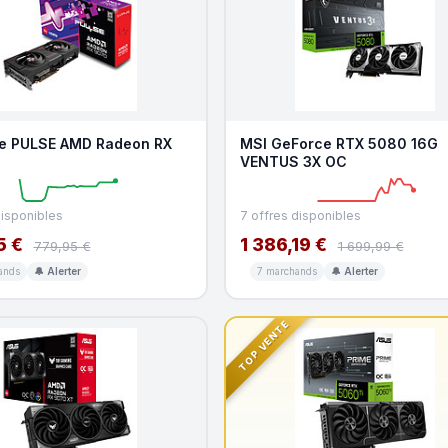
e PULSE AMD Radeon RX
MSI GeForce RTX 5080 16G
VENTUS 3X OC
disponibles
7 offres disponibles
5 €
1 386,19 €
779,95 €
1 699,99 €
ands
🔔 Alerter
7 marchands
🔔 Alerter
TOP VENTE