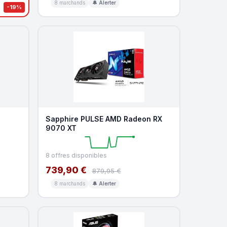
8 marchands
🔔 Alerter
-19%
Sapphire PULSE AMD Radeon RX
9070 XT
8 offres disponibles
739,90 €
879,95 €
8 marchands
🔔 Alerter