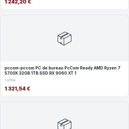
1 242,20 €
📦
pccom-pccom PC de bureau PcCom Ready AMD Ryzen 7
5700X 32GB 1TB SSD RX 9060 XT 1
1 offre
1 321,54 €
📦