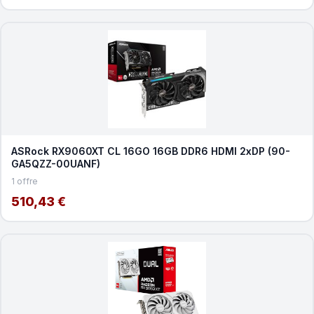
ASRock RX9060XT CL 16GO 16GB DDR6 HDMI 2xDP (90-
GA5QZZ-00UANF)
1 offre
510,43 €