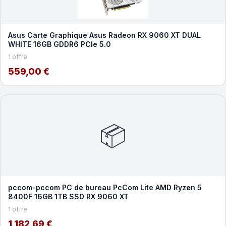
Asus Carte Graphique Asus Radeon RX 9060 XT DUAL
WHITE 16GB GDDR6 PCIe 5.0
1 offre
559,00 €
📦
pccom-pccom PC de bureau PcCom Lite AMD Ryzen 5
8400F 16GB 1TB SSD RX 9060 XT
1 offre
1 182,69 €