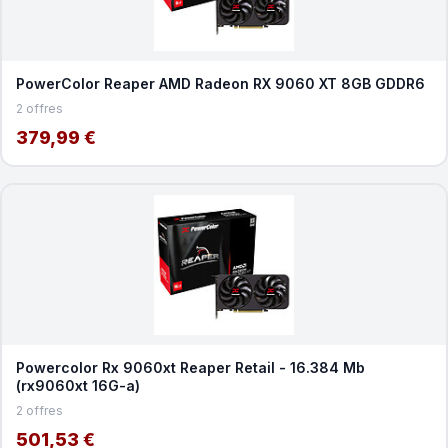
PowerColor Reaper AMD Radeon RX 9060 XT 8GB GDDR6
2 offres
379,99 €
Powercolor Rx 9060xt Reaper Retail - 16.384 Mb
(rx9060xt 16G-a)
2 offres
501,53 €