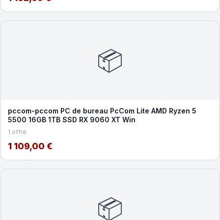
📦
pccom-pccom PC de bureau PcCom Lite AMD Ryzen 5
5500 16GB 1TB SSD RX 9060 XT Win
1 offre
1 109,00 €
📦