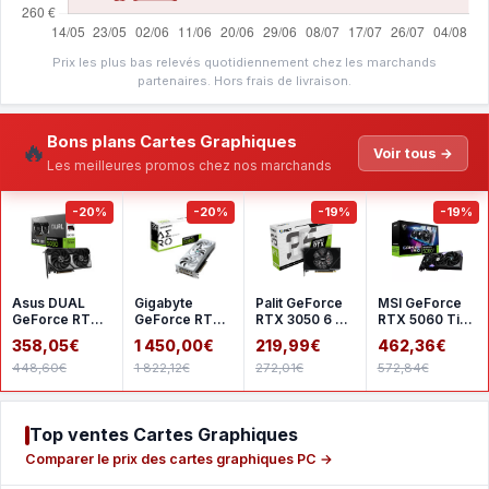
Prix les plus bas relevés quotidiennement chez les marchands
partenaires. Hors frais de livraison.
Bons plans Cartes Graphiques
🔥
Voir tous →
Les meilleures promos chez nos marchands
-20%
-20%
-19%
-19%
Asus DUAL
Gigabyte
Palit GeForce
MSI GeForce
GeForce RTX
GeForce RTX
RTX 3050 6 Go
RTX 5060 Ti
5060 8GB
5080 AERO OC
StormX
8G GAMING
358,05€
1 450,00€
219,99€
462,36€
GDDR7 OC
SFF 16G
TRIO OC
448,60€
1 822,12€
272,01€
572,84€
Top ventes Cartes Graphiques
Comparer le prix des cartes graphiques PC →