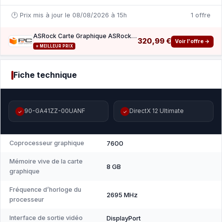
🕐 Prix mis à jour le 08/08/2026 à 15h
1 offre
ASRock Carte Graphique ASRock Radeon RX 7600 Challenger OC 8GB GDDR6
320,99 €
Voir l'offre →
⭐ MEILLEUR PRIX
Fiche technique
90-GA41ZZ-00UANF
DirectX 12 Ultimate
✓
✓
Coprocesseur graphique
7600
Mémoire vive de la carte
8 GB
graphique
Fréquence d’horloge du
2695 MHz
processeur
Interface de sortie vidéo
DisplayPort