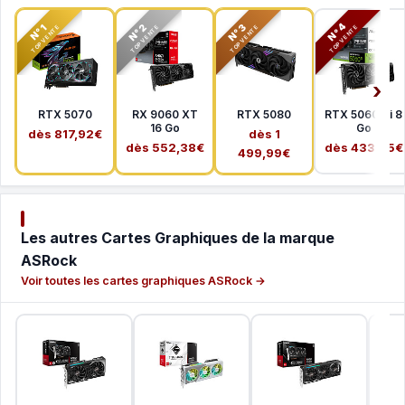
N°2
N°3
N°4
N°1
TOP VENTE
TOP VENTE
TOP VENTE
TOP VENTE
RTX 5070
RX 9060 XT
RTX 5080
RTX 5060 Ti 8
16 Go
Go
dès 817,92€
dès 1
dès 552,38€
dès 433,65€
499,99€
Les autres Cartes Graphiques de la marque
ASRock
Voir toutes les cartes graphiques ASRock →