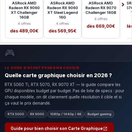
ASRock AMD
ASRock AMD
ASRock AMD
ASRo
Radeon RX 9060
Radeon RX 9060
Radeon RX 9070
B570
XT Challenger
XT Steel Legend
Challenger 16GB
16GB
16G
4 offres
4 offres
4 offres
dès 669,00€
dè
dès 489,00€
dès 569,95€
🎮
LE GUIDE D'ACHAT POUR BIEN CHOISIR
Quelle carte graphique choisir en 2026 ?
RTX 5060 Ti, RTX 5070, RX 9070 XT — le guide compare les
GPU disponibles budget par budget. Pas de liste de specs : pour
chaque modèle, on dit clairement quelle résolution il cible et si
ça vaut le prix demandé.
RTX 5000
RX 9000
1080p / 1440p / 4K
Budget gaming
Guide pour bien choisir son Carte Graphique