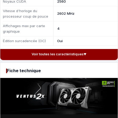
Noyaux CUDA
2560
Vitesse d'horloge du
2602 MHz
processeur coup de pouce
Affichages max par carte
4
graphique
Édition surcadencée (OC)
Oui
Voir toutes les caractéristiques
▼
Fiche technique