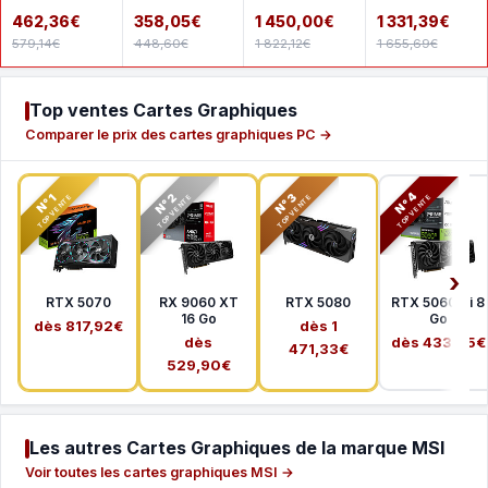
8G GAMING
5060 8GB
5080 AERO OC
5080
462,36€
358,05€
1 450,00€
1 331,39€
TRIO OC
GDDR7 OC
SFF 16G
WINDFORCE
579,14€
448,60€
1 822,12€
1 655,69€
OC SFF 16G
Top ventes Cartes Graphiques
Comparer le prix des cartes graphiques PC →
N°2
N°3
N°4
N°1
TOP VENTE
TOP VENTE
TOP VENTE
TOP VENTE
RTX 5070
RX 9060 XT
RTX 5080
RTX 5060 Ti 8
16 Go
Go
dès 817,92€
dès 1
dès
dès 433,65€
471,33€
529,90€
Les autres Cartes Graphiques de la marque MSI
Voir toutes les cartes graphiques MSI →