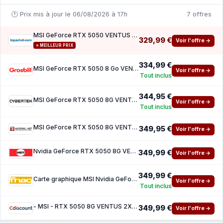
🕐 Prix mis à jour le 06/08/2026 à 17h
7 offres
MSI GeForce RTX 5050 VENTUS 2X OC
329,99 €
Voir l'offre →
⭐ MEILLEUR PRIX
334,99 €
MSI GeForce RTX 5050 8 Go VENTUS 2X OC
Voir l'offre →
Tout inclus
344,95 €
MSI GeForce RTX 5050 8G VENTUS 2X OC
Voir l'offre →
Tout inclus
MSI GeForce RTX 5050 8G VENTUS 2X OC
349,95 €
Voir l'offre →
Nvidia GeForce RTX 5050 8G VENTUS 2X OC White
349,99 €
Voir l'offre →
349,99 €
Carte graphique MSI Nvidia GeForce RTX 5050 8G VENTUS 2X OC White
Voir l'offre →
Tout inclus
- MSI - RTX 5050 8G VENTUS 2X OC - 8 Go GDDR6 - 2560 cœurs CUDA - Refroidissement TORX 5.0
349,99 €
Voir l'offre →