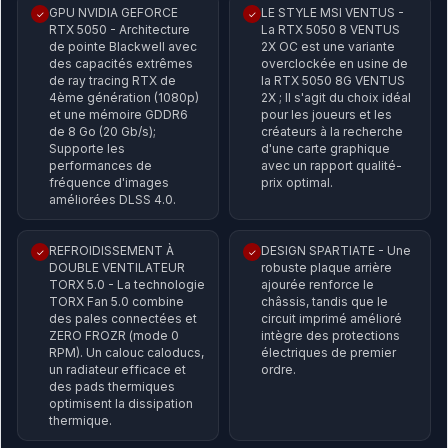
GPU NVIDIA GEFORCE
LE STYLE MSI VENTUS -
✓
✓
RTX 5050 - Architecture
La RTX 5050 8 VENTUS
de pointe Blackwell avec
2X OC est une variante
des capacités extrêmes
overclockée en usine de
de ray tracing RTX de
la RTX 5050 8G VENTUS
4ème génération (1080p)
2X ; Il s'agit du choix idéal
et une mémoire GDDR6
pour les joueurs et les
de 8 Go (20 Gb/s);
créateurs à la recherche
Supporte les
d'une carte graphique
performances de
avec un rapport qualité-
fréquence d'images
prix optimal.
améliorées DLSS 4.0.
REFROIDISSEMENT À
DESIGN SPARTIATE - Une
✓
✓
DOUBLE VENTILATEUR
robuste plaque arrière
TORX 5.0 - La technologie
ajourée renforce le
TORX Fan 5.0 combine
châssis, tandis que le
des pales connectées et
circuit imprimé amélioré
ZERO FROZR (mode 0
intègre des protections
RPM). Un calouc caloducs,
électriques de premier
un radiateur efficace et
ordre.
des pads thermiques
optimisent la dissipation
thermique.