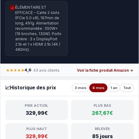
ÉLÉMENTAIRE ET
✓
EFFICACE - Carte 2 slots
(PCIe 5.0 x8), 197mm de
long, 491g. Alimentation
recommandée : 550W+
(16 broches, 130W). Ports
arrière : 3 x DisplayPort
2.1b et 1 x HDMI 2.1b (4K /
480Hz).
4,6
★★★★★
· 43 avis clients
Voir la fiche produit Amazon →
📈
Historique des prix
3 mois
6 mois
1 an
Tout
PRIX ACTUEL
PLUS BAS
329,99€
267,67€
PLUS HAUT
RELEVÉS
329,99€
85 jours