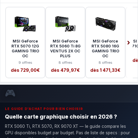
MSI GeForce
MSI GeForce
MSI GeForce
MSI
RTX 5070 12G
RTX 5060 Ti 8G
RTX 5080 16G
71
GAMING TRIO
VENTUS 2X OC
GAMING TRIO
OC
PLUS
OC
dè
9 offres
8 offres
8 offres
dès 729,00€
dès 479,97€
dès 1 471,33€
🎮
LE GUIDE D'ACHAT POUR BIEN CHOISIR
Quelle carte graphique choisir en 2026 ?
RTX 5060 Ti, RTX 5070, RX 9070 XT — le guide compare les
GPU disponibles budget par budget. Pas de liste de specs : pour