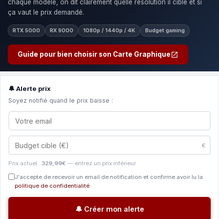
chaque modèle, on dit clairement quelle résolution il cible et si
ça vaut le prix demandé.
RTX 5000
RX 9000
1080p / 1440p / 4K
Budget gaming
Guide pour bien choisir son Carte Graphique
🔔 Alerte prix
Soyez notifié quand le prix baisse :
€
Prix actuel :
329,99€
— entrez un prix inférieur
J'accepte de recevoir un email de notification et confirme avoir lu la
politique de confidentialité
.
🔔 Créer mon alerte