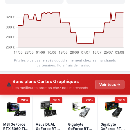
Prix les plus bas relevés quotidiennement chez les marchands
partenaires. Hors frais de livraison.
Bons plans Cartes Graphiques
🔥
Voir tous →
Les meilleures promos chez nos marchands
-20%
-20%
-20%
-20%
MSI GeForce
Asus DUAL
Gigabyte
Gigabyte
RTX 5060 Ti
GeForce RTX
GeForce RTX
GeForce RTX