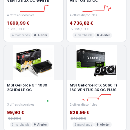
VENTUS 3X OC WHITE
VENTUS 3X OC
4 offres disponibles
4 offres disponibles
1 699,99 €
4 736,82 €
1 729,99 €
5 369,99 €
4 marchands
🔔 Alerter
4 marchands
🔔 Alerter
MSI GeForce GT 1030
MSI GeForce RTX 5060 Ti
2GHD4 LP OC
16G VENTUS 3X OC PLUS
3 offres disponibles
2 offres disponibles
99,90 €
829,99 €
99,99 €
849,95 €
3 marchands
🔔 Alerter
2 marchands
🔔 Alerter