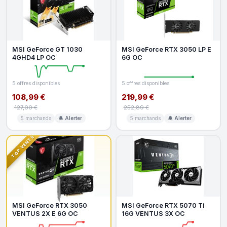
MSI GeForce GT 1030
MSI GeForce RTX 3050 LP E
4GHD4 LP OC
6G OC
5 offres disponibles
5 offres disponibles
108,99 €
219,99 €
127,00 €
252,89 €
5 marchands
🔔 Alerter
5 marchands
🔔 Alerter
TOP VENTE
MSI GeForce RTX 3050
MSI GeForce RTX 5070 Ti
VENTUS 2X E 6G OC
16G VENTUS 3X OC