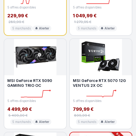
5 offres disponibles
5 offres disponibles
229,99 €
1 049,99 €
289,99 €
1 279,95 €
5 marchands
🔔 Alerter
5 marchands
🔔 Alerter
MSI GeForce RTX 5090
MSI GeForce RTX 5070 12G
GAMING TRIO OC
VENTUS 2X OC
5 offres disponibles
5 offres disponibles
4 499,99 €
799,99 €
5 409,00 €
899,99 €
5 marchands
🔔 Alerter
5 marchands
🔔 Alerter