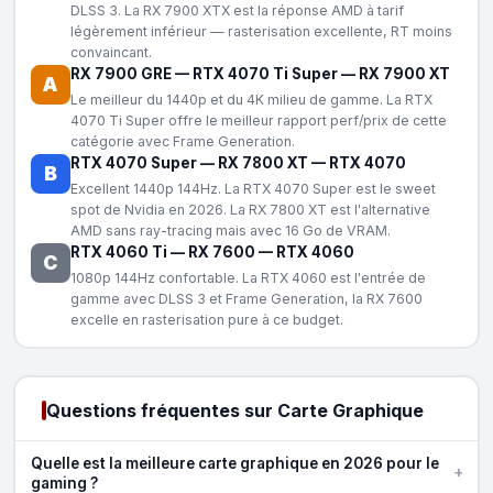
DLSS 3. La RX 7900 XTX est la réponse AMD à tarif
légèrement inférieur — rasterisation excellente, RT moins
convaincant.
RX 7900 GRE
—
RTX 4070 Ti Super
—
RX 7900 XT
A
Le meilleur du 1440p et du 4K milieu de gamme. La RTX
4070 Ti Super offre le meilleur rapport perf/prix de cette
catégorie avec Frame Generation.
RTX 4070 Super
—
RX 7800 XT
—
RTX 4070
B
Excellent 1440p 144Hz. La RTX 4070 Super est le sweet
spot de Nvidia en 2026. La RX 7800 XT est l'alternative
AMD sans ray-tracing mais avec 16 Go de VRAM.
RTX 4060 Ti
—
RX 7600
—
RTX 4060
C
1080p 144Hz confortable. La RTX 4060 est l'entrée de
gamme avec DLSS 3 et Frame Generation, la RX 7600
excelle en rasterisation pure à ce budget.
Questions fréquentes sur Carte Graphique
Quelle est la meilleure carte graphique en 2026 pour le
+
gaming ?