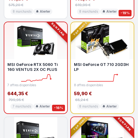
575,20 €
619,99 €
8 marchands
🔔 Alerter
8 marchands
🔔 Alerter
-19%
TOP VENTE
BON PLAN
MSI GeForce RTX 5060 Ti
MSI GeForce GT 710 2GD3H
16G VENTUS 2X OC PLUS
LP
7 offres disponibles
8 offres disponibles
644,35 €
59,90 €
799,95 €
65,24 €
7 marchands
🔔 Alerter
8 marchands
🔔 Alerter
-16%
TOP VENTE
BON PLAN