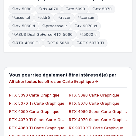
🔍
rtx 5080
🔍
rtx 4070
🔍
rtx 5090
🔍
rtx 5070
🔍
asus tuf
🔍
ddr5
🔍
razer
🔍
corsair
🔍
rtx 5060 ti
🔍
processeur
🔍
rx 9070 xt
🔍
ASUS Dual GeForce RTX 5060
🔍
5060 ti
🔍
RTX 4060 Ti
🔍
RTX 5060
🔍
RTX 5070 Ti
Vous pourriez également être intéressé(e) par
Afficher toutes les offres en Carte Graphique →
RTX 5090 Carte Graphique
RTX 5080 Carte Graphique
RTX 5070 Ti Carte Graphique
RTX 5070 Carte Graphique
RTX 4090 Carte Graphique
RTX 4080 Super Carte Graphique
RTX 4070 Ti Super Carte Graphique
RTX 4070 Super Carte Graphique
RTX 4060 Ti Carte Graphique
RX 9070 XT Carte Graphique