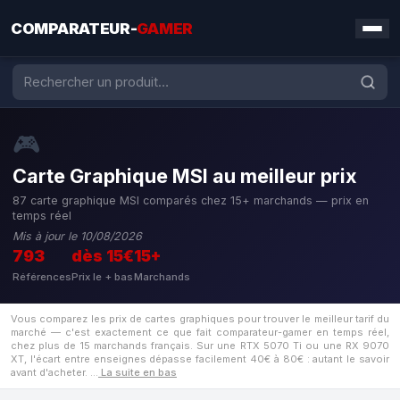
COMPARATEUR-
GAMER
🎮
Carte Graphique MSI au meilleur prix
87 carte graphique MSI comparés chez 15+ marchands — prix en
temps réel
Mis à jour le 10/08/2026
793
dès 15€
15+
Références
Prix le + bas
Marchands
Vous comparez les prix de cartes graphiques pour trouver le meilleur tarif du
marché — c'est exactement ce que fait comparateur-gamer en temps réel,
chez plus de 15 marchands français. Sur une RTX 5070 Ti ou une RX 9070
XT, l'écart entre enseignes dépasse facilement 40€ à 80€ : autant le savoir
avant d'acheter.
…
La suite en bas