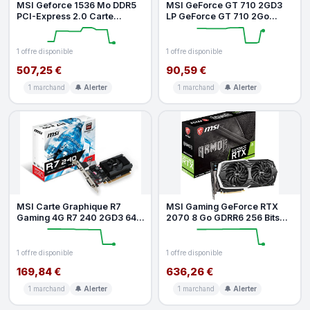
MSI Geforce 1536 Mo DDR5
MSI GeForce GT 710 2GD3
PCI-Express 2.0 Carte
LP GeForce GT 710 2Go
Graphique N480GTX Twin
GDDR3 - Cartes graphiques
Frozr II
(GeForce
1 offre disponible
1 offre disponible
507,25 €
90,59 €
1 marchand
🔔 Alerter
1 marchand
🔔 Alerter
MSI Carte Graphique R7
MSI Gaming GeForce RTX
Gaming 4G R7 240 2GD3 64b
2070 8 Go GDRR6 256 Bits
LP 2 Go
HDMI DP USB Ray Tracing
Architec
1 offre disponible
1 offre disponible
169,84 €
636,26 €
1 marchand
🔔 Alerter
1 marchand
🔔 Alerter