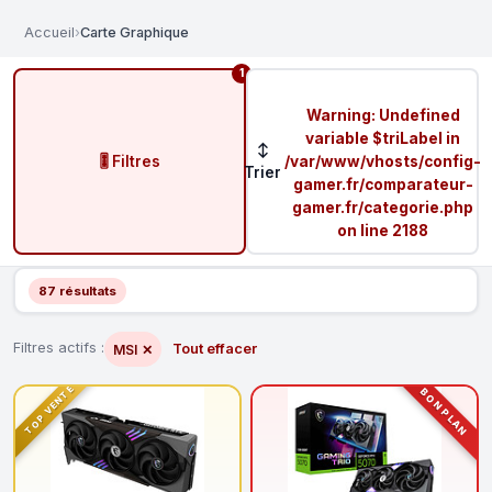
Accueil
›
Carte Graphique
1
Warning
: Undefined
variable $triLabel in
↕
🎚️ Filtres
/var/www/vhosts/config-
Trier
gamer.fr/comparateur-
gamer.fr/categorie.php
on line
2188
87 résultats
Filtres actifs :
Tout effacer
MSI
✕
TOP VENTE
BON PLAN