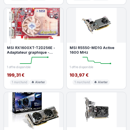
MSI RX1600XT-T2D256E -
MSI R5550-MD1G Active
Adaptateur graphique -
1600 MHz
Radeon X1600 XT - PCI
Express x16
1 offre disponible
1 offre disponible
199,31 €
103,97 €
1 marchand
🔔 Alerter
1 marchand
🔔 Alerter