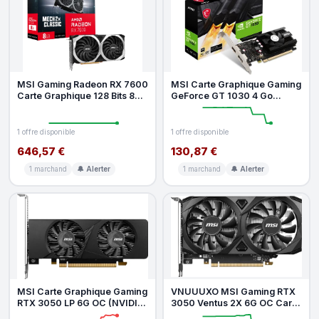
MSI Gaming Radeon RX 7600
MSI Carte Graphique Gaming
Carte Graphique 128 Bits 8
GeForce GT 1030 4 Go
Go GDDR6 DP HDMI Dual Torx
GDRR4 64 Bits HDCP Support
Direc
1 offre disponible
1 offre disponible
646,57 €
130,87 €
1 marchand
🔔 Alerter
1 marchand
🔔 Alerter
MSI Carte Graphique Gaming
VNUUUXO MSI Gaming RTX
RTX 3050 LP 6G OC (NVIDIA
3050 Ventus 2X 6G OC Carte
RTX 3050, 96 Bits, Horloge
Graphique (NVIDIA RTX