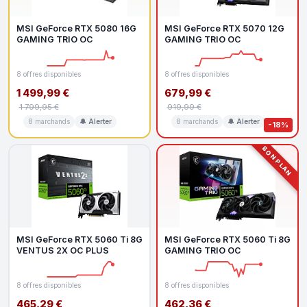
MSI GeForce RTX 5080 16G
MSI GeForce RTX 5070 12G
GAMING TRIO OC
GAMING TRIO OC
8 offres disponibles
8 offres disponibles
1 499,99 €
679,99 €
1 799,95 €
919,99 €
8 marchands
🔔 Alerter
8 marchands
🔔 Alerter
-18%
BON PLAN
MSI GeForce RTX 5060 Ti 8G
MSI GeForce RTX 5060 Ti 8G
VENTUS 2X OC PLUS
GAMING TRIO OC
8 offres disponibles
8 offres disponibles
465,29 €
462,36 €