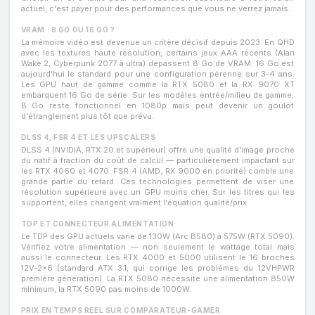
actuel, c'est payer pour des performances que vous ne verrez jamais.
VRAM : 8 GO OU 16 GO ?
La mémoire vidéo est devenue un critère décisif depuis 2023. En QHD
avec les textures haute résolution, certains jeux AAA récents (Alan
Wake 2, Cyberpunk 2077 à ultra) dépassent 8 Go de VRAM. 16 Go est
aujourd'hui le standard pour une configuration pérenne sur 3-4 ans.
Les GPU haut de gamme comme la RTX 5080 et la RX 9070 XT
embarquent 16 Go de série. Sur les modèles entrée/milieu de gamme,
8 Go reste fonctionnel en 1080p mais peut devenir un goulot
d'étranglement plus tôt que prévu.
DLSS 4, FSR 4 ET LES UPSCALERS
DLSS 4 (NVIDIA, RTX 20 et supérieur) offre une qualité d'image proche
du natif à fraction du coût de calcul — particulièrement impactant sur
les RTX 4060 et 4070. FSR 4 (AMD, RX 9000 en priorité) comble une
grande partie du retard. Ces technologies permettent de viser une
résolution supérieure avec un GPU moins cher. Sur les titres qui les
supportent, elles changent vraiment l'équation qualité/prix.
TDP ET CONNECTEUR ALIMENTATION
Le TDP des GPU actuels varie de 130W (Arc B580) à 575W (RTX 5090).
Vérifiez votre alimentation — non seulement le wattage total mais
aussi le connecteur. Les RTX 4000 et 5000 utilisent le 16 broches
12V-2x6 (standard ATX 3.1, qui corrige les problèmes du 12VHPWR
première génération). La RTX 5080 nécessite une alimentation 850W
minimum, la RTX 5090 pas moins de 1000W.
PRIX EN TEMPS RÉEL SUR COMPARATEUR-GAMER