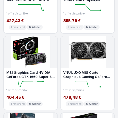
1660 192-Bit HDMI DP 6 Go
2060 Carte Graphique
GDRR5 HDCP Support DirectX
GDRR6 192 Bits HDMI DP 1710
12 D
MHz Boos
1 offre disponible
1 offre disponible
427,43 €
355,79 €
1 marchand
🔔 Alerter
1 marchand
🔔 Alerter
MSI Graphics Card NVIDIA
VNUUUXO MSI Carte
GeForce GTX 1660 Super|6
Graphique Gaming GeForce
GB|192 bit|PCIE 3.0
RTX 3060 8 Go GDRR6 128
16x|GDDR6|
Bits HDMI DP
1 offre disponible
1 offre disponible
404,45 €
478,48 €
1 marchand
🔔 Alerter
1 marchand
🔔 Alerter