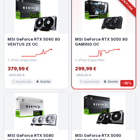
BON PLAN
MSI GeForce RTX 5060 8G
MSI GeForce RTX 5050 8G
VENTUS 2X OC
GAMING OC
5 offres disponibles
5 offres disponibles
379,99 €
299,99 €
439,95 €
386,16 €
5 marchands
🔔 Alerter
5 marchands
🔔 Alerter
-16%
MSI GeForce RTX 5080
MSI GeForce RTX 5090