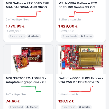
MSI GeForce RTX 5080 THE
MSI NVIDIA GeForce RTX
MANDALORIAN AND GROGU
5080 16G Ventus 3X OC
OC
Black Carte Graphique
2 offres disponibles
2 offres disponibles
1 779,99 €
1 429,00 €
1 799,99 €
1 629,99 €
2 marchands
🔔 Alerter
2 marchands
🔔 Alerter
MSI NX6200TC-TD64ES -
GeForce 6600LE PCI Express
Adaptateur graphique - GF
VGA 256 Mo DDR Sortie TV
6200 TurboCache prenant
DVI-I NVIDIA GPU
en charg
1 offre disponible
1 offre disponible
74,66 €
128,92 €
1 marchand
🔔 Alerter
1 marchand
🔔 Alerter