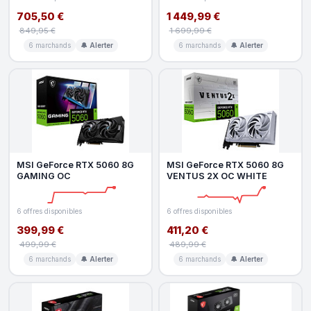
705,50 €
1 449,99 €
849,95 €
1 699,99 €
6 marchands
🔔 Alerter
6 marchands
🔔 Alerter
MSI GeForce RTX 5060 8G
MSI GeForce RTX 5060 8G
GAMING OC
VENTUS 2X OC WHITE
6 offres disponibles
6 offres disponibles
399,99 €
411,20 €
499,99 €
489,99 €
6 marchands
🔔 Alerter
6 marchands
🔔 Alerter