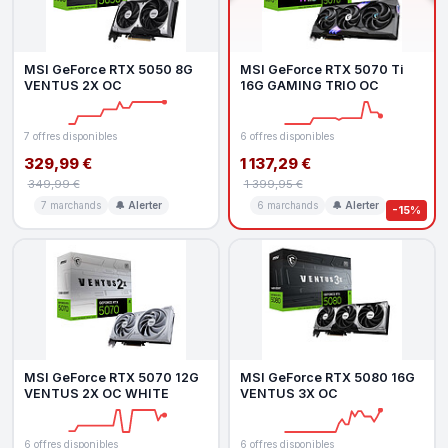
MSI GeForce RTX 5050 8G
MSI GeForce RTX 5070 Ti
VENTUS 2X OC
16G GAMING TRIO OC
7 offres disponibles
6 offres disponibles
329,99 €
1 137,29 €
349,99 €
1 399,95 €
7 marchands
🔔 Alerter
6 marchands
🔔 Alerter
-15%
MSI GeForce RTX 5070 12G
MSI GeForce RTX 5080 16G
VENTUS 2X OC WHITE
VENTUS 3X OC
6 offres disponibles
6 offres disponibles