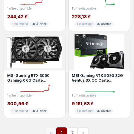
3050, 96
1 offre disponible
1 offre disponible
244,42 €
228,13 €
1 marchand
🔔 Alerter
1 marchand
🔔 Alerter
MSI Gaming RTX 3050
MSI Gaming RTX 5090 32G
Gaming X 6G Carte
Ventus 3X OC Carte
Graphique (NVIDIA RTX
Graphique (32 Go GDDR7, 512
3050, 96 Bits, Horlo
Bits, Ext
1 offre disponible
1 offre disponible
300,96 €
9 181,63 €
1 marchand
🔔 Alerter
1 marchand
🔔 Alerter
‹
1
2
›