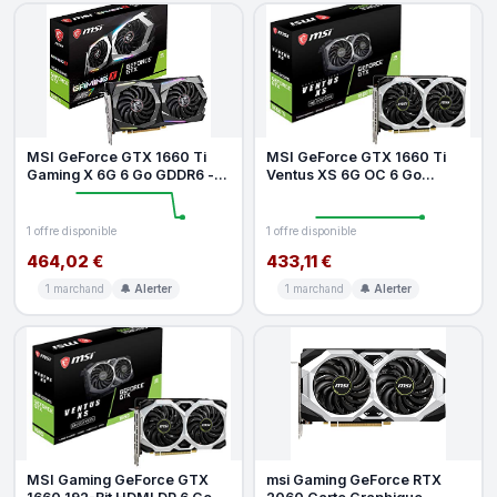
MSI GeForce GTX 1660 Ti
MSI GeForce GTX 1660 Ti
Gaming X 6G 6 Go GDDR6 -
Ventus XS 6G OC 6 Go
Cartes Graphiques (GeForce
GDDR6 - Cartes Graphiques
GTX
(GeForce
1 offre disponible
1 offre disponible
464,02 €
433,11 €
1 marchand
🔔 Alerter
1 marchand
🔔 Alerter
MSI Gaming GeForce GTX
msi Gaming GeForce RTX