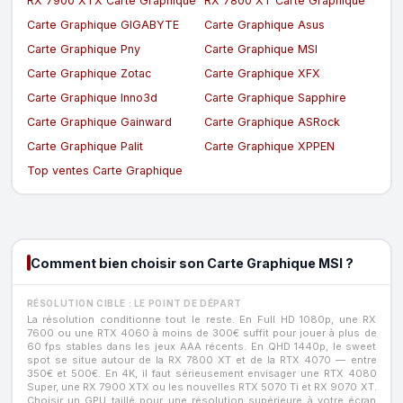
RX 7900 XTX Carte Graphique
RX 7800 XT Carte Graphique
Carte Graphique GIGABYTE
Carte Graphique Asus
Carte Graphique Pny
Carte Graphique MSI
Carte Graphique Zotac
Carte Graphique XFX
Carte Graphique Inno3d
Carte Graphique Sapphire
Carte Graphique Gainward
Carte Graphique ASRock
Carte Graphique Palit
Carte Graphique XPPEN
Top ventes Carte Graphique
Comment bien choisir son Carte Graphique MSI ?
RÉSOLUTION CIBLE : LE POINT DE DÉPART
La résolution conditionne tout le reste. En Full HD 1080p, une RX
7600 ou une RTX 4060 à moins de 300€ suffit pour jouer à plus de
60 fps stables dans les jeux AAA récents. En QHD 1440p, le sweet
spot se situe autour de la RX 7800 XT et de la RTX 4070 — entre
350€ et 500€. En 4K, il faut sérieusement envisager une RTX 4080
Super, une RX 7900 XTX ou les nouvelles RTX 5070 Ti et RX 9070 XT.
Choisir un GPU taillé pour une résolution supérieure à votre écran