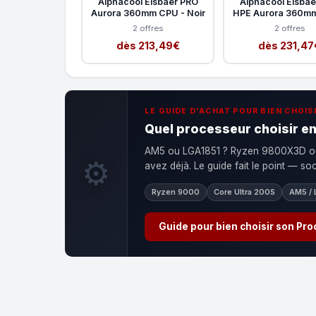
Alphacool Eisbaer PRO
Alphacool Eisbae
Aurora 360mm CPU - Noir
HPE Aurora 360mm
2 offres
2 offres
dès 213,49€
dès 231,47
LE GUIDE D'ACHAT POUR BIEN CHOIS
Quel processeur choisir e
AM5 ou LGA1851 ? Ryzen 9800X3D ou 
⚙️
avez déjà. Le guide fait le point — s
Ryzen 9000
Core Ultra 200S
AM5 / 
Guide pour bien choisir son Pr