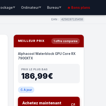
tockage
Ordinateur
Bureau
🔥 Bons plans
▼
▼
▼
EAN :
4250197135450
MEILLEUR PRIX
1 offre comparée
Alphacool Waterblock GPU Core RX
7900XTX
PRIX LE PLUS BAS
186,99€
↻ À jour
Achetez maintenant