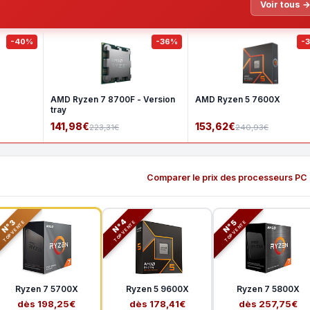
Voir tous 
-40%
-36%
-
AMD Ryzen 7 8700F - Version
AMD Ryzen 5 7600X
tray
141,98€
153,62€
223,31€
240,93€
Comparer le prix des processeurs PC
N°3
N°5
N°4
TOP VENTE
TOP VENTE
TOP VENTE
Ryzen 7 5700X
Ryzen 5 9600X
Ryzen 7 5800X
dès 198,25€
dès 178,41€
dès 257,75€