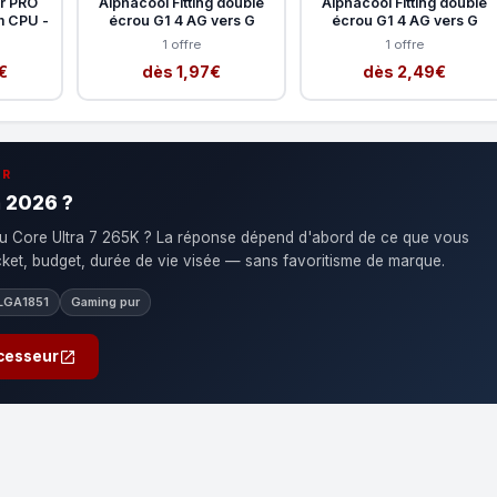
r PRO
Alphacool Fitting double
Alphacool Fitting double
 CPU -
écrou G1 4 AG vers G
écrou G1 4 AG vers G
1 offre
1 offre
€
dès 1,97€
dès 2,49€
IR
n 2026 ?
Core Ultra 7 265K ? La réponse dépend d'abord de ce que vous
ocket, budget, durée de vie visée — sans favoritisme de marque.
LGA1851
Gaming pur
ocesseur