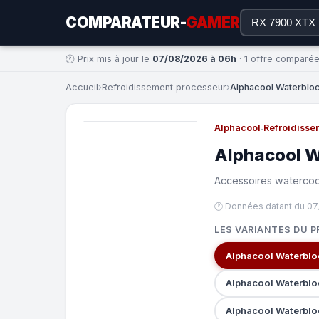
COMPARATEUR-
GAMER
🕐 Prix mis à jour le
07/08/2026 à 06h
· 1 offre comparé
Accueil
›
Refroidissement processeur
›
Alphacool Waterbloc
Alphacool
·
Refroidisse
Alphacool 
Accessoires waterco
🕐 Données datant du 0
LES VARIANTES DU P
Alphacool Waterblo
Alphacool Waterblo
Alphacool Waterblo