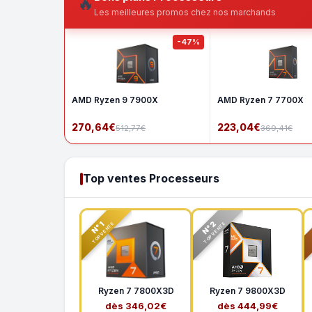
🔥
Les meilleures promos chez nos marchands
-47%
AMD Ryzen 9 7900X
AMD Ryzen 7 7700X
270,64€
223,04€
512,77€
369,41€
Top ventes Processeurs
N°2
N°1
TOP VENTE
TOP VENTE
Ryzen 7 7800X3D
Ryzen 7 9800X3D
dès 346,02€
dès 444,99€