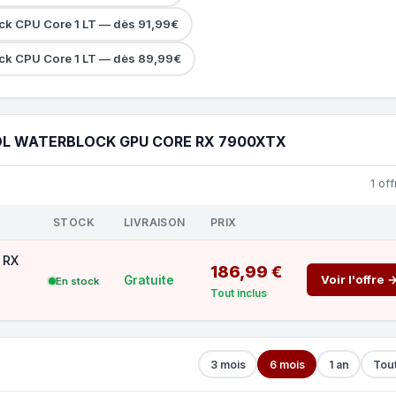
ck CPU Core 1 LT — dès 91,99€
ck CPU Core 1 LT — dès 89,99€
L WATERBLOCK GPU CORE RX 7900XTX
1 off
STOCK
LIVRAISON
PRIX
 RX
186,99 €
Voir l'offre 
Gratuite
En stock
Tout inclus
3 mois
6 mois
1 an
Tou