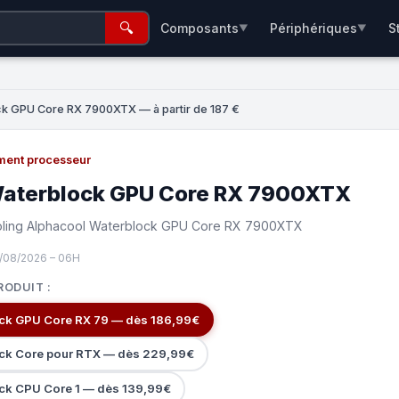
🔍
Composants
Périphériques
S
▼
▼
e
k GPU Core RX 7900XTX — à partir de 187 €
ment processeur
Waterblock GPU Core RX 7900XTX
oling Alphacool Waterblock GPU Core RX 7900XTX
7/08/2026 – 06H
RODUIT :
ck GPU Core RX 79 — dès 186,99€
ck Core pour RTX — dès 229,99€
ck CPU Core 1 — dès 139,99€