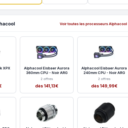
phacool
Voir toutes les processeurs Alphacool
ck XPX
Alphacool Eisbaer Aurora
Alphacool Eisbaer Aurora
360mm CPU - Noir ARG
240mm CPU - Noir ARG
2 offres
2 offres
€
dès 141,13€
dès 149,99€