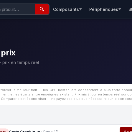
🔍
Composants
Périphériques
S
▼
▼
 prix
 prix en temps réel
ouver le meilleur tarif — les GPU bestsellers concentrent la plus forte conc
ment, et les écarts entre enseignes existent.
Prix mis à jour en temps réel sur c
s. Comparer c'est économiser — ne payez pas plus que nécessaire sur le composan
Carte Graphique
· Page 1/1
Nb o
tats