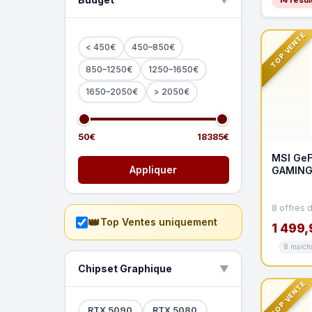
▲
TOP VENTE
< 450€
450–850€
850–1250€
1250–1650€
1650–2050€
> 2050€
50€
18385€
MSI GeF
Appliquer
GAMING
8 offres 
👑
Top Ventes uniquement
1 499,
8 march
Chipset Graphique
▲
TOP VENTE
RTX 5090
RTX 5080