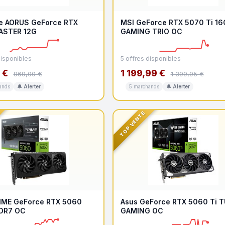
e AORUS GeForce RTX
MSI GeForce RTX 5070 Ti 16
ASTER 12G
GAMING TRIO OC
disponibles
5 offres disponibles
 €
1 199,99 €
969,00 €
1 399,95 €
ands
🔔 Alerter
5 marchands
🔔 Alerter
TOP VENTE
IME GeForce RTX 5060
Asus GeForce RTX 5060 Ti T
DR7 OC
GAMING OC