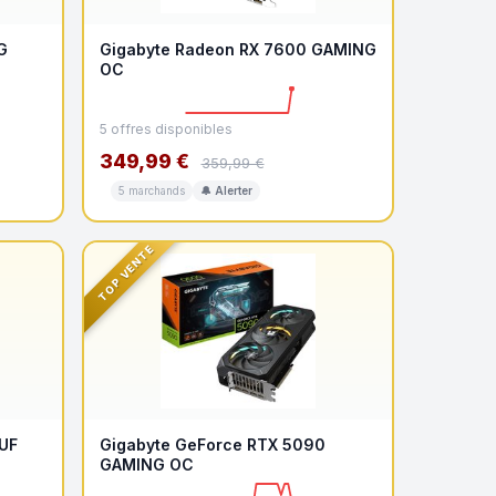
G
Gigabyte Radeon RX 7600 GAMING
OC
5 offres disponibles
349,99 €
359,99 €
5 marchands
🔔 Alerter
TOP VENTE
UF
Gigabyte GeForce RTX 5090
GAMING OC