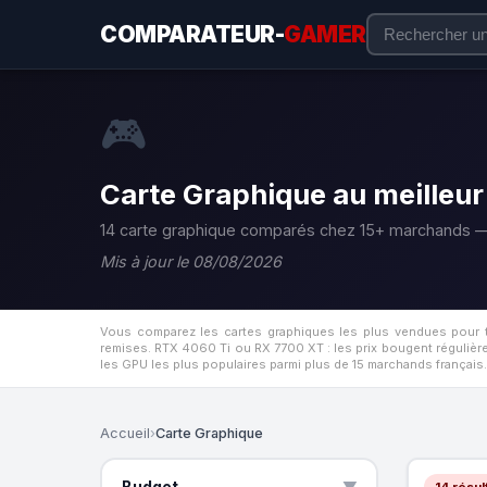
COMPARATEUR-
GAMER
🎮
Carte Graphique au meilleur
14 carte graphique comparés chez 15+ marchands —
Mis à jour le 08/08/2026
Vous comparez les cartes graphiques les plus vendues pour tr
remises. RTX 4060 Ti ou RX 7700 XT : les prix bougent régulière
les GPU les plus populaires parmi plus de 15 marchands françai
Accueil
›
Carte Graphique
Budget
14 résul