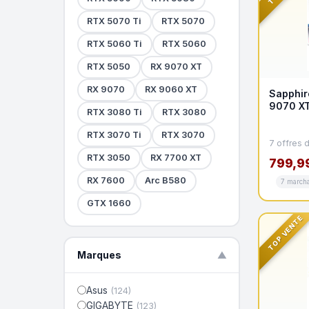
RTX 5070 Ti
RTX 5070
RTX 5060 Ti
RTX 5060
RTX 5050
RX 9070 XT
RX 9070
RX 9060 XT
Sapphir
9070 X
RTX 3080 Ti
RTX 3080
RTX 3070 Ti
RTX 3070
7 offres 
RTX 3050
RX 7700 XT
799,9
RX 7600
Arc B580
7 march
GTX 1660
TOP VENTE
Marques
▼
Asus
(124)
GIGABYTE
(123)