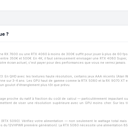
ue ?
 une RX 7600 ou une RTX 4060 à moins de 300€ suffit pour jouer à plus de 60 fp
— entre 350€ et 500€. En 4K, il faut sérieusement envisager une RTX 4080 Super
votre écran actuel, c'est payer pour des performances que vous ne verrez jamais.
23. En QHD avec les textures haute résolution, certains jeux AAA récents (Alan 
renne sur 3-4 ans. Les GPU haut de gamme comme la RTX 5080 et la RX 9070 XT em
un goulot d'étranglement plus tôt que prévu.
mage proche du natif à fraction du coût de calcul — particulièrement impactant
ettent de viser une résolution supérieure avec un GPU moins cher. Sur les tit
RTX 5090). Vérifiez votre alimentation — non seulement le wattage total mais 
èmes du 12VHPWR première génération). La RTX 5080 nécessite une alimentation 