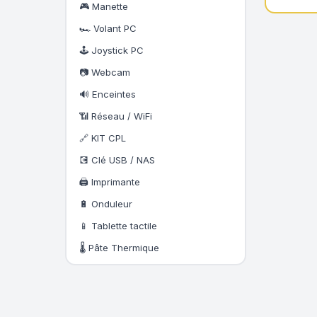
🎮 Manette
🏎️ Volant PC
🕹️ Joystick PC
📷 Webcam
🔊 Enceintes
📶 Réseau / WiFi
🔗 KIT CPL
💽 Clé USB / NAS
🖨️ Imprimante
🔋 Onduleur
📱 Tablette tactile
🌡️ Pâte Thermique