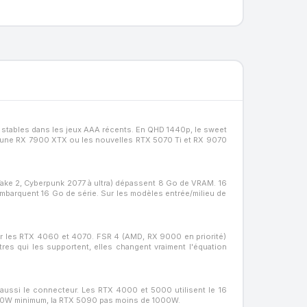
s stables dans les jeux AAA récents. En QHD 1440p, le sweet
, une RX 7900 XTX ou les nouvelles RTX 5070 Ti et RX 9070
Wake 2, Cyberpunk 2077 à ultra) dépassent 8 Go de VRAM. 16
barquent 16 Go de série. Sur les modèles entrée/milieu de
 sur les RTX 4060 et 4070. FSR 4 (AMD, RX 9000 en priorité)
res qui les supportent, elles changent vraiment l'équation
aussi le connecteur. Les RTX 4000 et 5000 utilisent le 16
850W minimum, la RTX 5090 pas moins de 1000W.