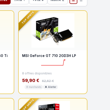
TOP VENTE
0 Ti
MSI GeForce GT 710 2GD3H LP
8 offres disponibles
59,90 €
62,62 €
8 marchands
🔔 Alerter
TOP VENTE