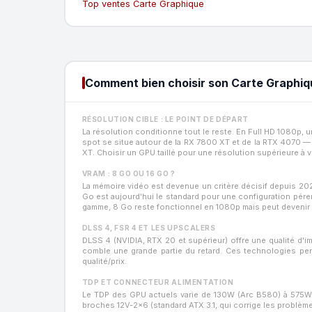
Top ventes Carte Graphique
Comment bien choisir son Carte Graphiq
RÉSOLUTION CIBLE : LE POINT DE DÉPART
La résolution conditionne tout le reste. En Full HD 1080p,
spot se situe autour de la RX 7800 XT et de la RTX 4070 
XT. Choisir un GPU taillé pour une résolution supérieure à 
VRAM : 8 GO OU 16 GO ?
La mémoire vidéo est devenue un critère décisif depuis 20
Go est aujourd'hui le standard pour une configuration pé
gamme, 8 Go reste fonctionnel en 1080p mais peut devenir 
DLSS 4, FSR 4 ET LES UPSCALERS
DLSS 4 (NVIDIA, RTX 20 et supérieur) offre une qualité d'i
comble une grande partie du retard. Ces technologies perm
qualité/prix.
TDP ET CONNECTEUR ALIMENTATION
Le TDP des GPU actuels varie de 130W (Arc B580) à 575W (
broches 12V-2x6 (standard ATX 3.1, qui corrige les probl