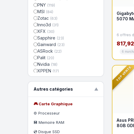
PNY
(119)
MSI
(84)
Gigabyt
Zotac
(63)
5070 M
Inno3d
(31)
XFX
(30)
6 offres 
Sapphire
(23)
817,92
Gainward
(23)
ASRock
(22)
6 march
Palit
(20)
Nvidia
(18)
TOP VENTE
XPPEN
(17)
Powercolor
(14)
Biostar
(12)
Autres catégories
▼
Wacom
(12)
AORUS
(11)
Lenovo
🎮 Carte Graphique
(9)
Sparkle
(7)
⚙️ Processeur
AMD
(7)
Asus PR
💾 Memoire RAM
8GB GD
💿 Disque SSD