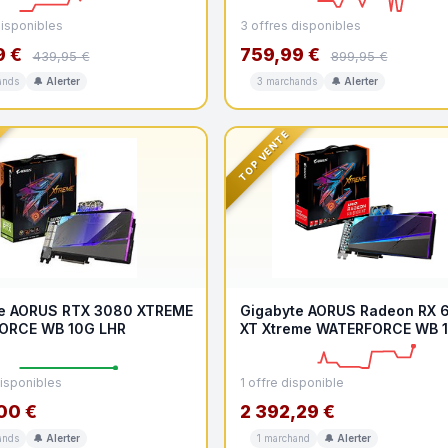
disponibles
3 offres disponibles
9 €
759,99 €
439,95 €
899,95 €
ands
🔔 Alerter
3 marchands
🔔 Alerter
TOP VENTE
te AORUS RTX 3080 XTREME
Gigabyte AORUS Radeon RX 
ORCE WB 10G LHR
XT Xtreme WATERFORCE WB 
Carte Graphique Waterf
disponibles
1 offre disponible
00 €
2 392,29 €
ands
🔔 Alerter
1 marchand
🔔 Alerter