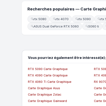
Recherches populaires — Carte Graph
rtx 5080
rtx 4070
rtx 5090
rtx
🔍
🔍
🔍
🔍
ASUS Dual GeForce RTX 5060
5060 ti
🔍
🔍
Vous pourriez également être intéressé(e) 
RTX 5090 Carte Graphique
RTX 508
RTX 4090 Carte Graphique
RTX 408
RTX 4060 Ti Carte Graphique
RX 9070
Carte Graphique Asus
Carte G
Carte Graphique Zotac
Carte G
Carte Graphique Gainward
Carte G