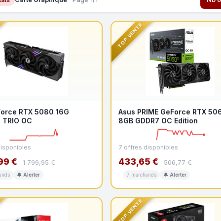
TOP VENTE
orce RTX 5080 16G
Asus PRIME GeForce RTX 506
 TRIO OC
8GB GDDR7 OC Edition
disponibles
7 offres disponibles
99 €
433,65 €
1 799,95 €
506,77 €
ands
🔔 Alerter
7 marchands
🔔 Alerter
TOP VENTE