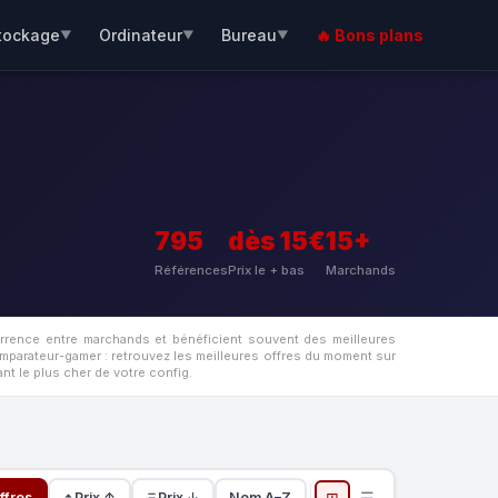
tockage
Ordinateur
Bureau
🔥 Bons plans
▼
▼
▼
795
dès 15€
15+
Références
Prix le + bas
Marchands
urrence entre marchands et bénéficient souvent des meilleures
omparateur-gamer : retrouvez les meilleures offres du moment sur
t le plus cher de votre config.
⊞
☰
ffres
Prix ↑
Prix ↓
Nom A–Z