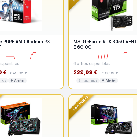
e PURE AMD Radeon RX
MSI GeForce RTX 3050 VEN
T
E 6G OC
disponibles
6 offres disponibles
9 €
229,99 €
849,95 €
299,99 €
ands
🔔 Alerter
6 marchands
🔔 Alerter
TOP VENTE