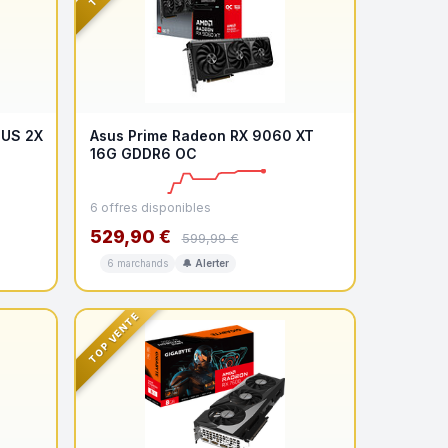
TUS 2X
Asus Prime Radeon RX 9060 XT
16G GDDR6 OC
6 offres disponibles
529,90 €
599,99 €
6 marchands
🔔 Alerter
TOP VENTE