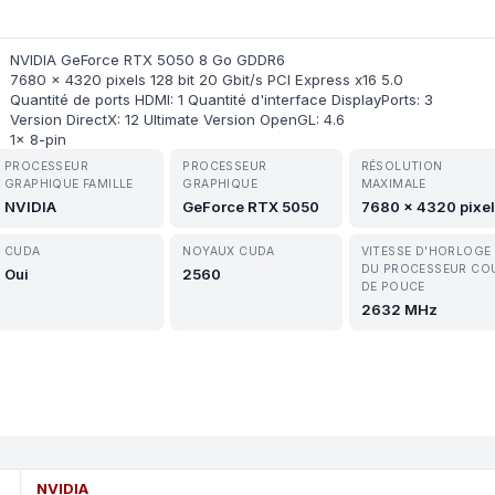
NVIDIA GeForce RTX 5050 8 Go GDDR6
7680 x 4320 pixels 128 bit 20 Gbit/s PCI Express x16 5.0
Quantité de ports HDMI: 1 Quantité d'interface DisplayPorts: 3
Version DirectX: 12 Ultimate Version OpenGL: 4.6
1x 8-pin
PROCESSEUR
PROCESSEUR
RÉSOLUTION
GRAPHIQUE FAMILLE
GRAPHIQUE
MAXIMALE
NVIDIA
GeForce RTX 5050
7680 x 4320 pixe
CUDA
NOYAUX CUDA
VITESSE D'HORLOGE
DU PROCESSEUR CO
Oui
2560
DE POUCE
2632 MHz
NVIDIA