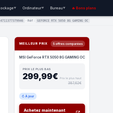
tockage
Ordinateur
Bureau
🔥 Bons plans
▼
▼
▼
· Réf :
4711377379946
GEFORCE RTX 5050 8G GAMING OC
MEILLEUR PRIX
5 offres comparées
MSI GeForce RTX 5050 8G GAMING OC
.
PRIX LE PLUS BAS
299,99€
Prix le plus haut
387,62€
↻ À jour
Achetez maintenant