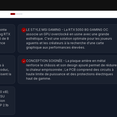
ointe
LE STYLE MSI GAMING - La RTX 5050 8G GAMING OC
✓
ing RTX
associe un GPU overclocké en usine avec une grande
6 de 8
esthétique. C'est une solution optimale pour les joueurs
ence
aguerris et les créateurs à la recherche d'une carte
graphique aux performances élevées.
CONCEPTION SOIGNÉE - La plaque arrière en métal
✓
s à
renforce le châssis et son design ajouré permet de réduire
loduc,
la chaleur emprisonnée ; Le PCB comprend des circuits à
isent la
haute limite de puissance et des protections électriques
haut de gamme.
0 x8);
PSU
ion
P 2.1b