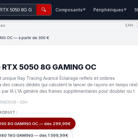
🔍
Composants
Périphériques
S
▼
▼
EAN :
ées
G OC — à partir de 300 €
e RTX 5050 8G GAMING OC
t unique Ray Tracing Avancé Éclairage reflets et ombres
à des cœurs dédiés qui calculent le lancer de rayons en temps réel
par IA L'IA génère des frames supplémentaires pour doubler ou t
/08/2026 – 20H
RODUIT :
050 8G GAMING OC — dès 299,99€
080 16G GAMING — dès 1 599,99€