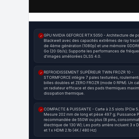
GPU NVIDIA GEFORCE RTX 5050 - Architecture de p
✓
Blackwell avec des capacités extrêmes de ray trac
de 4ème génération (1080p) et une mémoire GDDR
Go (20 Gb/s); Supporte les performances de fréqu
d'images améliorées DLSS 4.0.
REFROIDISSEMENT SUPÉRIEUR TWIN FROZR 10 -
✓
STORMFORCE intègre 7 pales texturées, roulement
billes doubles et ZERO FROZR (mode 0 RPM). Un ca
un radiateur efficace et des pads thermiques maxim
dissipation thermique.
COMPACTE & PUISSANTE - Carte à 2.5 slots (PCIe 5.
✓
Mesure 202 mm de long et pèse 497 g; Puissance 
recommandée de 550W ou plus (8 pins, consommat
électrique de 130 W); Les ports arrière incluent 3 x D
et 1 x HDMI 2.1b (4K / 480 Hz)