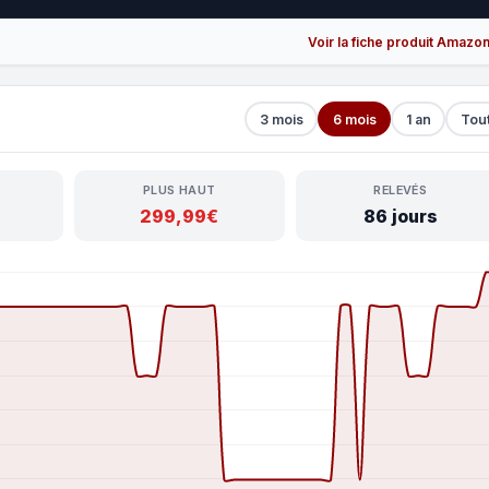
Voir la fiche produit Amazo
3 mois
6 mois
1 an
Tou
PLUS HAUT
RELEVÉS
299,99€
86 jours