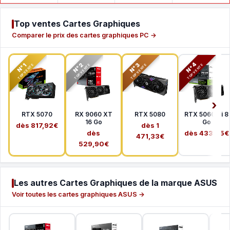
Top ventes Cartes Graphiques
Comparer le prix des cartes graphiques PC →
N°2
N°3
N°4
N°1
TOP VENTE
TOP VENTE
TOP VENTE
TOP VENTE
RTX 5070
RX 9060 XT
RTX 5080
RTX 5060 Ti 8
16 Go
Go
dès 817,92€
dès 1
dès
dès 433,65€
471,33€
529,90€
Les autres Cartes Graphiques de la marque ASUS
Voir toutes les cartes graphiques ASUS →