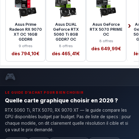
Asus Prime
Asus DUAL
Asus GeForce
A
Radeon RX 9070
GeForce RTX
RTX 5070 PRIME
Ge
XT OC 16GB
5060 Ti 8GB
OC
50
GDDR6
GDDR7 OC
G
8 offres
9 offres
8 offres
dès 649,99€
dès 794,10€
dès 465,41€
dè
🎮
LE GUIDE D'ACHAT POUR BIEN CHOISIR
Quelle carte graphique choisir en 2026 ?
RTX 5060 Ti, RTX 5070, RX 9070 XT — le guide compare les
GPU disponibles budget par budget. Pas de liste de specs : pour
chaque modèle, on dit clairement quelle résolution il cible et si
ça vaut le prix demandé.