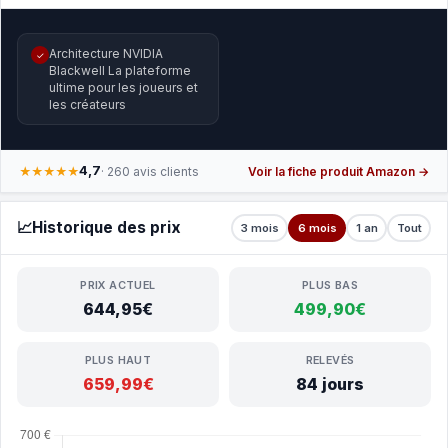
Architecture NVIDIA
✓
Blackwell La plateforme
ultime pour les joueurs et
les créateurs
4,7
★★★★★
· 260 avis clients
Voir la fiche produit Amazon →
📈
Historique des prix
3 mois
6 mois
1 an
Tout
PRIX ACTUEL
PLUS BAS
644,95€
499,90€
PLUS HAUT
RELEVÉS
659,99€
84 jours