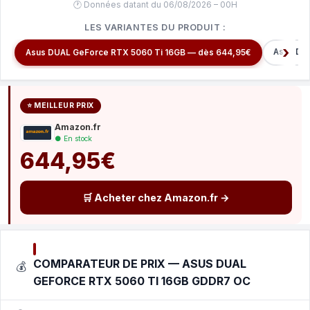
🕐 Données datant du 06/08/2026 – 00H
LES VARIANTES DU PRODUIT :
Asus DU
Asus DUAL GeForce RTX 5060 Ti 16GB — dès 644,95€
⭐ MEILLEUR PRIX
Amazon.fr
● En stock
644,95€
🛒 Acheter chez Amazon.fr →
COMPARATEUR DE PRIX — ASUS DUAL
💰
GEFORCE RTX 5060 TI 16GB GDDR7 OC