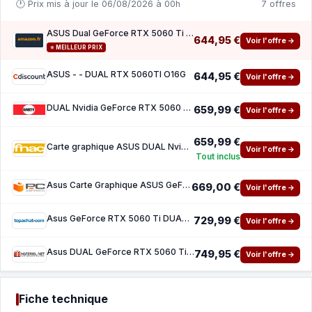
🕐 Prix mis à jour le 06/08/2026 à 00h
7 offres
ASUS Dual GeForce RTX 5060 Ti 16GB GDDR7 OC Edition Carte Graphique Gaming
644,95 €
Voir l'offre →
⭐ MEILLEUR PRIX
ASUS - - DUAL RTX 5060TI O16G
644,95 €
Voir l'offre →
DUAL Nvidia GeForce RTX 5060 Ti 16G OC
659,99 €
Voir l'offre →
659,99 €
Carte graphique ASUS DUAL Nvidia GeForce RTX 5060 Ti 16G OC
Voir l'offre →
Tout inclus
Asus Carte Graphique ASUS GeForce RTX 5060 Ti DUAL OC 16GB GDDR7 Reflex 2 RTX AI DLSS4
669,00 €
Voir l'offre →
Asus GeForce RTX 5060 Ti DUAL OC
729,99 €
Voir l'offre →
Asus DUAL GeForce RTX 5060 Ti 16GB GDDR7 OC
749,95 €
Voir l'offre →
Fiche technique