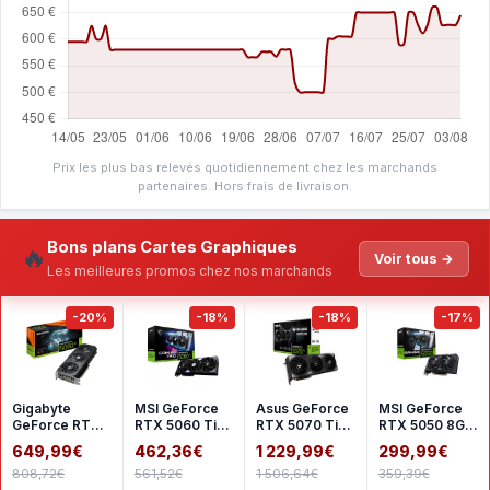
Prix les plus bas relevés quotidiennement chez les marchands
partenaires. Hors frais de livraison.
Bons plans Cartes Graphiques
🔥
Voir tous →
Les meilleures promos chez nos marchands
-20%
-18%
-18%
-17%
Gigabyte
MSI GeForce
Asus GeForce
MSI GeForce
GeForce RTX
RTX 5060 Ti
RTX 5070 Ti
RTX 5050 8G
5060 Ti
8G GAMING
TUF GAMING
GAMING OC
649,99€
462,36€
1 229,99€
299,99€
GAMING OC
TRIO OC
OC
808,72€
561,52€
1 506,64€
359,39€
16G