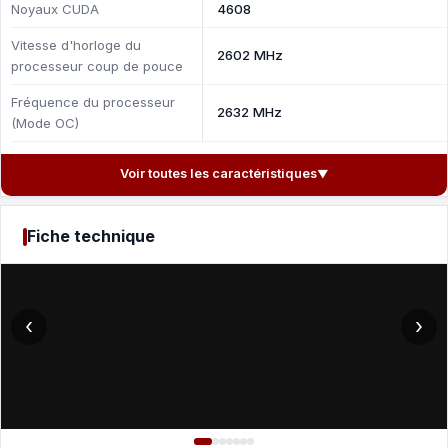
Noyaux CUDA
4608
Vitesse d'horloge du
2602 MHz
processeur coup de pouce
Fréquence du processeur
2632 MHz
(Mode OC)
Voir toutes les caractéristiques
▼
Fiche technique
‹
›