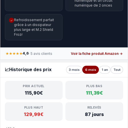
numérique et un circuit
numérique de 2 onces
Refroidissement parfait
✓
grâce à un dissipateur
plus large et M.2 Shield
Frozr
4,6
★★★★★
· 5 avis clients
Voir la fiche produit Amazon →
📈
Historique des prix
3 mois
6 mois
1 an
Tout
PRIX ACTUEL
PLUS BAS
115,90€
111,39€
PLUS HAUT
RELEVÉS
129,99€
87 jours