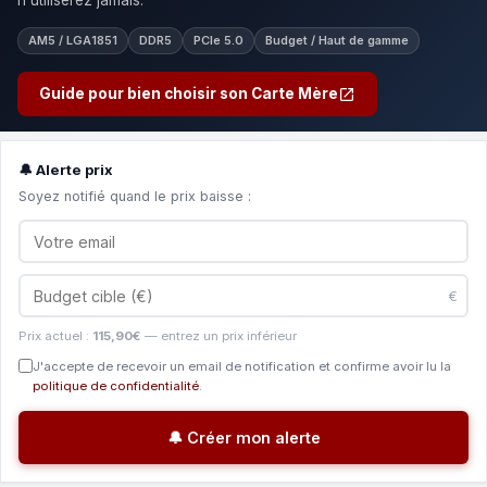
n'utiliserez jamais.
AM5 / LGA1851
DDR5
PCIe 5.0
Budget / Haut de gamme
Guide pour bien choisir son Carte Mère
🔔 Alerte prix
Soyez notifié quand le prix baisse :
€
Prix actuel :
115,90€
— entrez un prix inférieur
J'accepte de recevoir un email de notification et confirme avoir lu la
politique de confidentialité
.
🔔 Créer mon alerte