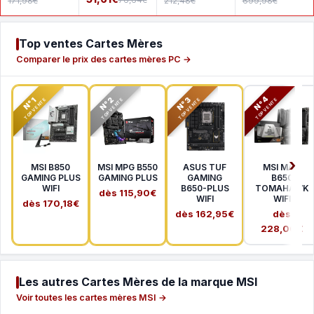
76,64€
171,98€
212,48€
699,98€
Top ventes Cartes Mères
Comparer le prix des cartes mères PC →
N°2
N°3
N°4
N°1
TOP VENTE
TOP VENTE
TOP VENTE
TOP VENTE
MSI B850
MSI MPG B550
ASUS TUF
MSI MAG
GAMING PLUS
GAMING PLUS
GAMING
B650
WIFI
B650-PLUS
TOMAHAWK
dès 115,90€
WIFI
WIFI
dès 170,18€
dès 162,95€
dès
228,00€
Les autres Cartes Mères de la marque MSI
Voir toutes les cartes mères MSI →