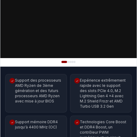
Support des processeurs
Expérience extrêmement
✓
✓
AMD Ryzen de 3ème
rapide avec le support
génération et des futurs
des slots PCIe 4.0, M.2
processeurs AMD Ryzen
Lightning Gen 4 x4 avec
avec mise à jour BIOS
M.2 Shield Frozr et AMD
Turbo USB 3.2 Gen
Support mémoire DDR4
Technologies Core Boost
✓
✓
jusqu'à 4400 MHz (OC)
et DDR4 Boost, un
contrôleur PWM