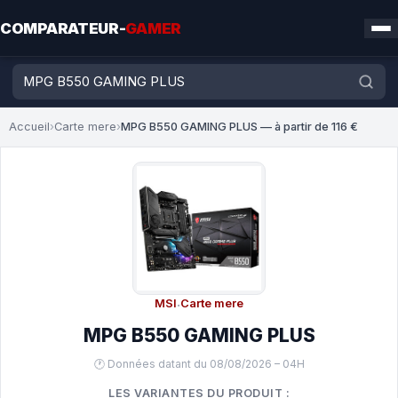
COMPARATEUR-
GAMER
Accueil
›
Carte mere
›
MPG B550 GAMING PLUS — à partir de 116 €
MSI
·
Carte mere
MPG B550 GAMING PLUS
🕐 Données datant du 08/08/2026 – 04H
LES VARIANTES DU PRODUIT :