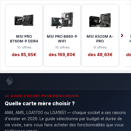
MSI PRO
MSI PRO B860-P
MSI A520M A-
B760M-P DDR4
WIFI
PRO
10 offres
10 offres
9 offres
dès 85,65€
dès 169,80€
dès 48,63€
dè
🧠
LE GUIDE D'ACHAT POUR BIEN CHOISIR
Quelle carte mère choisir ?
AM4, AM5, LGA1700 ou LGA1851 — chaque socket a ses raisons
d'exister en 2026. Le guide sélectionne par budget et durée de
vie visée, sans vous faire acheter des fonctionnalités que vous