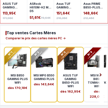
ASUS TUF
ASRock
Asus TUF
Asus PRIME
GAMING
H610M-H2 M.2
GAMING
B850-PLUS
A620AM-
D5
B850M-PLUS
WIFI
113,95€
151,64€
148,66€
PLUS WIFI
WIFI
51,61€
76,64€
171,98€
216,38€
212,48€
Top ventes Cartes Mères
Comparer le prix des cartes mères PC →
N°2
N°3
N°4
N°1
TOP VENTE
TOP VENTE
TOP VENTE
TOP VENTE
MSI B850
MSI MPG B550
ASUS TUF
MSI MAG
GAMING PLUS
GAMING PLUS
GAMING
B650
WIFI
B650-PLUS
TOMAHAWK
dès 143,64€
WIFI
WIFI
dès 170,18€
dès 162,95€
dès
228,00€