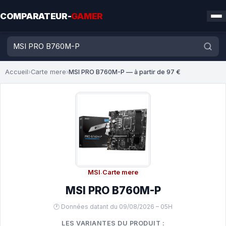
COMPARATEUR-
GAMER
Accueil
›
Carte mere
›
MSI PRO B760M-P — à partir de 97 €
MSI
·
Carte mere
MSI PRO B760M-P
🕐 Données datant du 09/08/2026 – 05H
LES VARIANTES DU PRODUIT :