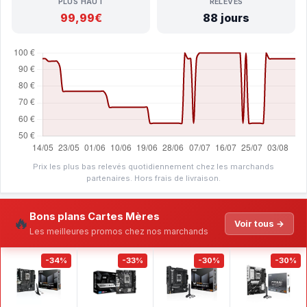
PLUS HAUT
RELEVÉS
99,99€
88 jours
Prix les plus bas relevés quotidiennement chez les marchands
partenaires. Hors frais de livraison.
Bons plans Cartes Mères
🔥
Voir tous →
Les meilleures promos chez nos marchands
-34%
-33%
-30%
-30%