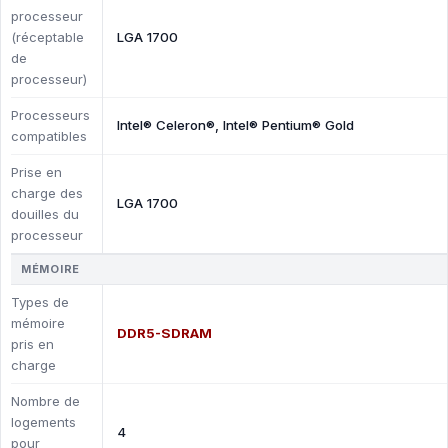
processeur
(réceptable
LGA 1700
de
processeur)
Processeurs
Intel® Celeron®, Intel® Pentium® Gold
compatibles
Prise en
charge des
LGA 1700
douilles du
processeur
MÉMOIRE
Types de
mémoire
DDR5-SDRAM
pris en
charge
Nombre de
logements
4
pour