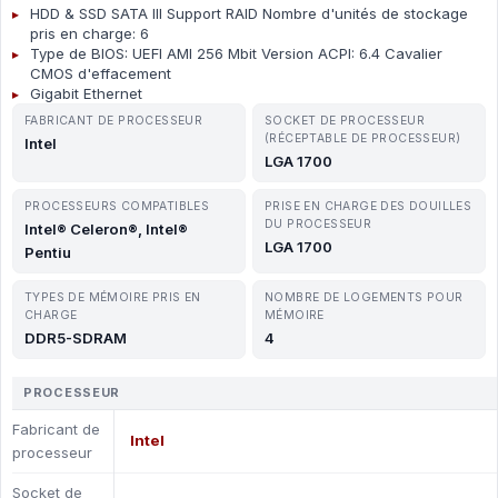
HDD & SSD SATA III Support RAID Nombre d'unités de stockage
pris en charge: 6
Type de BIOS: UEFI AMI 256 Mbit Version ACPI: 6.4 Cavalier
CMOS d'effacement
Gigabit Ethernet
FABRICANT DE PROCESSEUR
SOCKET DE PROCESSEUR
(RÉCEPTABLE DE PROCESSEUR)
Intel
LGA 1700
PROCESSEURS COMPATIBLES
PRISE EN CHARGE DES DOUILLES
DU PROCESSEUR
Intel® Celeron®, Intel®
LGA 1700
Pentiu
TYPES DE MÉMOIRE PRIS EN
NOMBRE DE LOGEMENTS POUR
CHARGE
MÉMOIRE
DDR5-SDRAM
4
PROCESSEUR
Fabricant de
Intel
processeur
Socket de