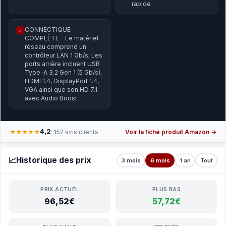
rapide
CONNECTIQUE
✓
COMPLÈTE - Le matériel
réseau comprend un
contrôleur LAN 1 Gb/s; Les
ports arrière incluent USB
Type-A 3.2 Gen 1 (5 Gb/s),
HDMI 1.4, DisplayPort 1.4,
VGA ainsi que son HD 7.1
avec Audio Boost
4,2
★★★★★
· 152 avis clients
Voir la fiche produit Amazon →
📈
Historique des prix
3 mois
6 mois
1 an
Tout
PRIX ACTUEL
PLUS BAS
96,52€
57,72€