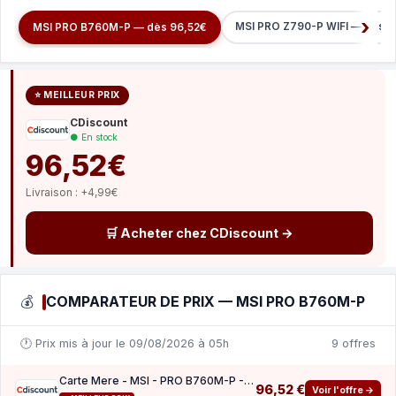
MSI PRO Z790-P WIFI — dès 1
MSI PRO B760M-P — dès 96,52€
⭐ MEILLEUR PRIX
CDiscount
● En stock
96,52€
Livraison : +4,99€
🛒 Acheter chez CDiscount →
💰
COMPARATEUR DE PRIX — MSI PRO B760M-P
🕐 Prix mis à jour le 09/08/2026 à 05h
9 offres
Carte Mere - MSI - PRO B760M-P - Socket LGA1700 - DDR5
96,52 €
Voir l'offre →