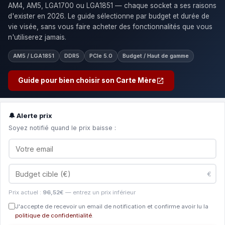
AM4, AM5, LGA1700 ou LGA1851 — chaque socket a ses raisons
d'exister en 2026. Le guide sélectionne par budget et durée de
vie visée, sans vous faire acheter des fonctionnalités que vous
n'utiliserez jamais.
AM5 / LGA1851
DDR5
PCIe 5.0
Budget / Haut de gamme
Guide pour bien choisir son Carte Mère
🔔 Alerte prix
Soyez notifié quand le prix baisse :
€
Prix actuel :
96,52€
— entrez un prix inférieur
J'accepte de recevoir un email de notification et confirme avoir lu la
politique de confidentialité
.