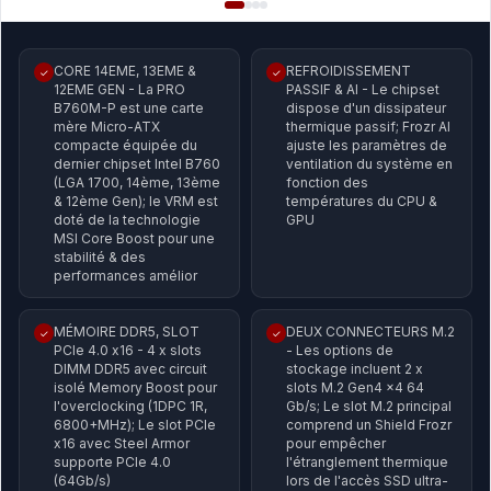
CORE 14EME, 13EME &
REFROIDISSEMENT
✓
✓
12EME GEN - La PRO
PASSIF & AI - Le chipset
B760M-P est une carte
dispose d'un dissipateur
mère Micro-ATX
thermique passif; Frozr AI
compacte équipée du
ajuste les paramètres de
dernier chipset Intel B760
ventilation du système en
(LGA 1700, 14ème, 13ème
fonction des
& 12ème Gen); le VRM est
températures du CPU &
doté de la technologie
GPU
MSI Core Boost pour une
stabilité & des
performances amélior
MÉMOIRE DDR5, SLOT
DEUX CONNECTEURS M.2
✓
✓
PCIe 4.0 x16 - 4 x slots
- Les options de
DIMM DDR5 avec circuit
stockage incluent 2 x
isolé Memory Boost pour
slots M.2 Gen4 x4 64
l'overclocking (1DPC 1R,
Gb/s; Le slot M.2 principal
6800+MHz); Le slot PCIe
comprend un Shield Frozr
x16 avec Steel Armor
pour empêcher
supporte PCIe 4.0
l'étranglement thermique
(64Gb/s)
lors de l'accès SSD ultra-