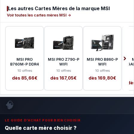
Les autres Cartes Mères de la marque MSI
Voir toutes les cartes mères MSI →
MSI PRO
MSI PRO Z790-P
MSI PRO B860-P
B760M-P DDR4
WIFI
WIFI
GA
10 offres
10 offres
10 offres
dès 85,66€
dès 167,05€
dès 169,80€
dè
🧠
LE GUIDE D'ACHAT POUR BIEN CHOISIR
Quelle carte mère choisir ?