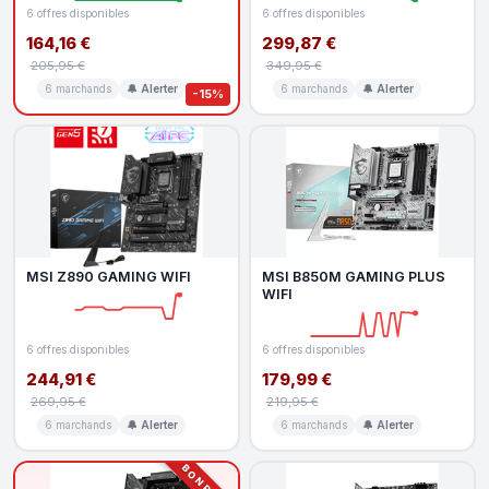
6 offres disponibles
6 offres disponibles
164,16 €
299,87 €
205,95 €
349,95 €
6 marchands
🔔 Alerter
6 marchands
🔔 Alerter
-15%
MSI Z890 GAMING WIFI
MSI B850M GAMING PLUS
WIFI
6 offres disponibles
6 offres disponibles
244,91 €
179,99 €
269,95 €
219,95 €
6 marchands
🔔 Alerter
6 marchands
🔔 Alerter
BON PLAN