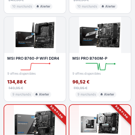
10 marchands
🔔 Alerter
10 marchands
🔔 Alerter
MSI PRO B760-P WIFI DDR4
MSI PRO B760M-P
9 offres disponibles
9 offres disponibles
134,88 €
96,52 €
149,95 €
119,95 €
9 marchands
🔔 Alerter
9 marchands
🔔 Alerter
BON PLAN
BON PLAN