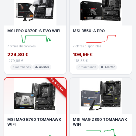
MSI PRO X870E-S EVO WIFI
MSI B550-A PRO
7 offres disponibles
7 offres disponibles
224,80 €
106,99 €
279,95 €
118,55 €
7 marchands
🔔 Alerter
7 marchands
🔔 Alerter
BON PLAN
MSI MAG B760 TOMAHAWK
MSI MAG Z890 TOMAHAWK
WIFI
WIFI