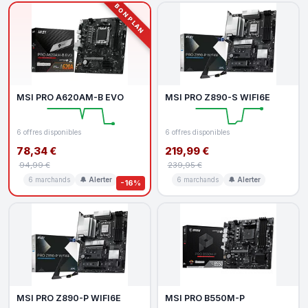
BON PLAN
MSI PRO A620AM-B EVO
MSI PRO Z890-S WIFI6E
6 offres disponibles
6 offres disponibles
78,34 €
219,99 €
94,99 €
239,95 €
6 marchands
🔔 Alerter
6 marchands
🔔 Alerter
-16%
MSI PRO Z890-P WIFI6E
MSI PRO B550M-P