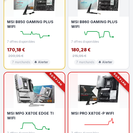
MSI B850 GAMING PLUS
MSI B860 GAMING PLUS
WIFI
WIFI
7 offres disponibles
7 offres disponibles
170,18 €
180,28 €
209,95 €
215,95 €
7 marchands
🔔 Alerter
7 marchands
🔔 Alerter
BON PLAN
BON PLAN
MSI MPG X870E EDGE TI
MSI PRO X870E-P WIFI
WIFI