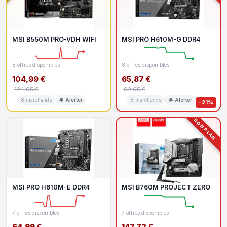
MSI B550M PRO-VDH WIFI
MSI PRO H610M-G DDR4
8 offres disponibles
8 offres disponibles
104,99 €
65,87 €
124,95 €
92,95 €
8 marchands
🔔 Alerter
8 marchands
🔔 Alerter
-21%
BON PLAN
MSI PRO H610M-E DDR4
MSI B760M PROJECT ZERO
7 offres disponibles
7 offres disponibles
64,99 €
147,72 €