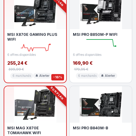
MSI X870E GAMING PLUS
MSI PRO B850M-P WIFI
WIFI
6 offres disponibles
6 offres disponibles
255,24 €
169,90 €
339,99 €
179,95 €
6 marchands
🔔 Alerter
6 marchands
🔔 Alerter
-16%
BON PLAN
MSI MAG X870E
MSI PRO B840M-B
TOMAHAWK WIFI