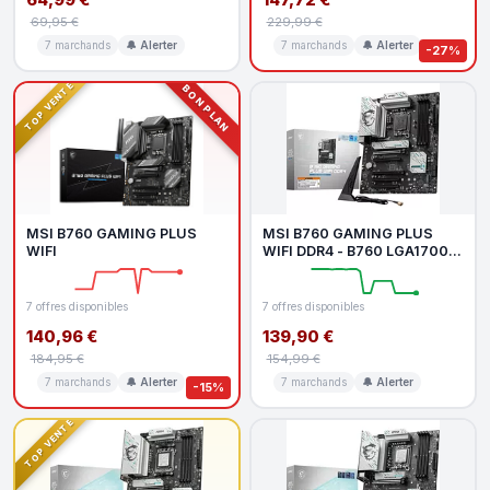
69,95 €
229,99 €
7 marchands
🔔 Alerter
7 marchands
🔔 Alerter
-27%
TOP VENTE
BON PLAN
MSI B760 GAMING PLUS
MSI B760 GAMING PLUS
WIFI
WIFI DDR4 - B760 LGA1700
DDR4 ATX
7 offres disponibles
7 offres disponibles
140,96 €
139,90 €
184,95 €
154,99 €
7 marchands
🔔 Alerter
7 marchands
🔔 Alerter
-15%
TOP VENTE