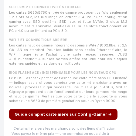
SLOTS M.2 ET CONNECTIVITÉ STOCKAGE
Les cartes B650/B760 entrée de gamme proposent parfois seulement
1-2 slots M.2, les mid-range en offrent 3-4. Pour une configuration
gaming avec SSD système, SSD jeux et futur NVMe, 3 slots M.2
minimum est raisonnable. Vérifiez aussi si les slots fonctionnent en
PCIe 4.0 ou se limitent au PCIe 3.0.
WIFI 7 ET CONNECTIQUE ARRIÈRE
Les cartes haut de gamme intègrent désormais WiFi 7 (802.11be) et 2,5
Gb LAN en standard. Pour les builds sans accès Ethernet filaire, le
WiFi intégré évite l'achat d'une carte réseau séparée. L'USB
4.0/Thunderbolt 4 sur les sorties arrière est utile pour les disques
externes rapides et les dongles multiports.
BIOS FLASHBACK : INDISPENSABLE POUR LES NOUVEAUX CPU
Le BIOS Flashback permet de flasher une carte mère sans CPU installé
— indispensable si vous achetez une carte mère existante avec un
nouveau processeur qui nécessite une mise à jour. ASUS, MSI et
Gigabyte proposent cette fonctionnalité sur leurs gammes mid-range
et haut de gamme. Vérifiez que votre carte cible le supporte si vous
achetez une B650 de première génération pour un Ryzen 9000.
Guide complet carte mère sur Config-Gamer →
ℹ️ Certains liens vers les marchands sont des liens d'affiliation.
Vous payez le même prix — une commission nous aide à