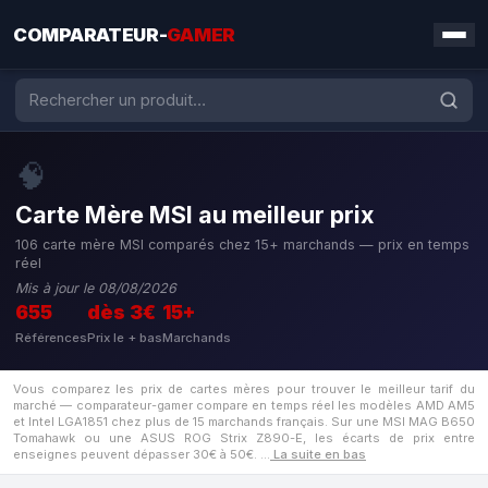
COMPARATEUR-
GAMER
🧠
Carte Mère MSI au meilleur prix
106 carte mère MSI comparés chez 15+ marchands — prix en temps
réel
Mis à jour le 08/08/2026
655
dès 3€
15+
Références
Prix le + bas
Marchands
Vous comparez les prix de cartes mères pour trouver le meilleur tarif du
marché — comparateur-gamer compare en temps réel les modèles AMD AM5
et Intel LGA1851 chez plus de 15 marchands français. Sur une MSI MAG B650
Tomahawk ou une ASUS ROG Strix Z890-E, les écarts de prix entre
enseignes peuvent dépasser 30€ à 50€.
…
La suite en bas