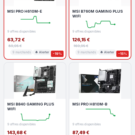
MSI PRO H610M-E
MSI B760M GAMING PLUS
WIFI
9 offres disponibles
9 offres disponibles
63,72 €
126,15 €
89,95 €
169,95 €
9 marchands
🔔 Alerter
9 marchands
🔔 Alerter
-19%
-15%
MSI B840 GAMING PLUS
MSI PRO H810M-B
WIFI
9 offres disponibles
9 offres disponibles
143,68 €
87,49 €