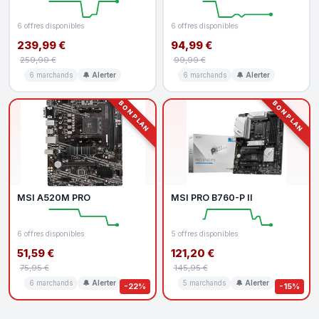
6 offres disponibles
6 offres disponibles
239,99 €
94,99 €
259,99 €
99,99 €
6 marchands
🔔 Alerter
6 marchands
🔔 Alerter
BON PLAN
BON PLAN
MSI A520M PRO
MSI PRO B760-P II
6 offres disponibles
5 offres disponibles
51,59 €
121,20 €
75,95 €
145,95 €
6 marchands
🔔 Alerter
5 marchands
🔔 Alerter
-22%
-15%