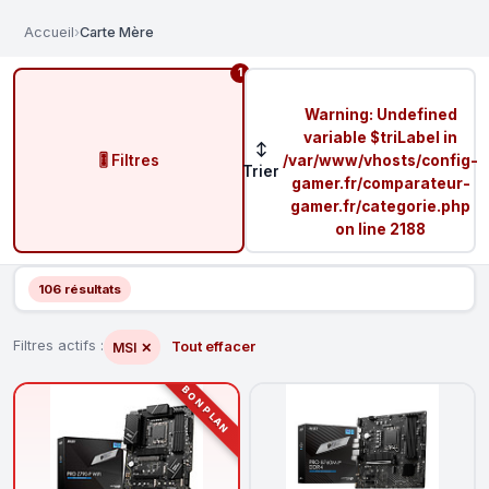
Accueil
›
Carte Mère
1
Warning
: Undefined
variable $triLabel in
↕
🎚️ Filtres
/var/www/vhosts/config-
Trier
gamer.fr/comparateur-
gamer.fr/categorie.php
on line
2188
106 résultats
Filtres actifs :
Tout effacer
MSI
✕
BON PLAN