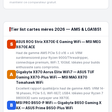
maintenir ce comparateur gratuit.
Tier list cartes mères 2026 — AM5 & LGA1851
ASUS ROG Strix X870E-E Gaming WiFi
—
MSI MEG
S
X670E ACE
Haut de gamme AM5 PCIe 5.0 x16 + x4. VRM
surdimensionné pour Ryzen 9000/Threadripper,
connectique premium, WiFi 7, 10GbE. Idéales pour builds
enthusiaste sans compromis.
Gigabyte X870 Aorus Elite WiFi7
—
ASUS TUF
A
Gaming X870-Plus WiFi
—
MSI MAG X870
Tomahawk WiFi
Excellent rapport qualité/prix haut de gamme AM5. VRM 14-
18 phases, PCIe 5.0, WiFi 6E/7, USB4. Idéales pour Ryzen 7
9800X3D sans surpayer une X870E.
MSI PRO B650-P WiFi
—
Gigabyte B650 Gaming X
B
AX
—
ASUS Prime B650-Plus WiFi