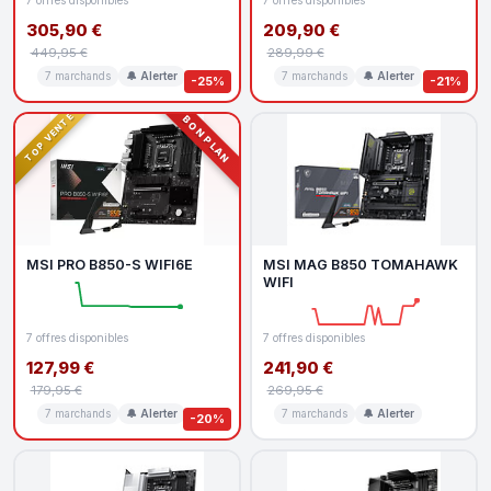
7 offres disponibles
7 offres disponibles
305,90 €
209,90 €
449,95 €
289,99 €
7 marchands
🔔 Alerter
7 marchands
🔔 Alerter
-25%
-21%
TOP VENTE
BON PLAN
MSI PRO B850-S WIFI6E
MSI MAG B850 TOMAHAWK
WIFI
7 offres disponibles
7 offres disponibles
127,99 €
241,90 €
179,95 €
269,95 €
7 marchands
🔔 Alerter
7 marchands
🔔 Alerter
-20%