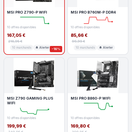
MSI PRO Z790-P WIFI
MSI PRO B760M-P DDR4
10 offres disponibles
10 offres disponibles
167,05 €
85,66 €
216,95 €
99,99 €
10 marchands
🔔 Alerter
10 marchands
🔔 Alerter
-16%
MSI Z790 GAMING PLUS
MSI PRO B860-P WIFI
WIFI
10 offres disponibles
10 offres disponibles
199,99 €
169,80 €
249,95 €
209,95 €