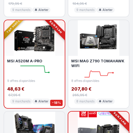
179,95 €
104,95 €
9 marchands
🔔 Alerter
9 marchands
🔔 Alerter
TOP VENTE
BON PLAN
MSI A520M A-PRO
MSI MAG Z790 TOMAHAWK
WIFI
9 offres disponibles
8 offres disponibles
48,63 €
207,80 €
67,95 €
265,95 €
9 marchands
🔔 Alerter
8 marchands
🔔 Alerter
-18%
BON PLAN