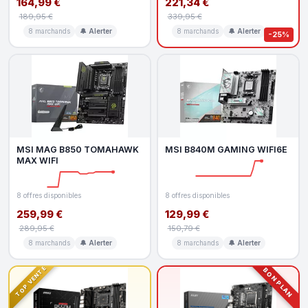
164,99 €
221,34 €
189,95 €
339,95 €
8 marchands
🔔 Alerter
8 marchands
🔔 Alerter
-25%
MSI MAG B850 TOMAHAWK
MSI B840M GAMING WIFI6E
MAX WIFI
8 offres disponibles
8 offres disponibles
259,99 €
129,99 €
289,95 €
150,79 €
8 marchands
🔔 Alerter
8 marchands
🔔 Alerter
TOP VENTE
BON PLAN