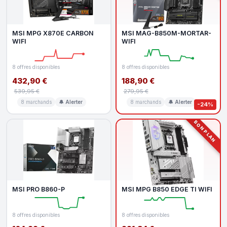
MSI MPG X870E CARBON
MSI MAG-B850M-MORTAR-
WIFI
WIFI
8 offres disponibles
8 offres disponibles
432,90 €
188,90 €
539,95 €
279,95 €
8 marchands
🔔 Alerter
8 marchands
🔔 Alerter
-24%
BON PLAN
MSI PRO B860-P
MSI MPG B850 EDGE TI WIFI
8 offres disponibles
8 offres disponibles