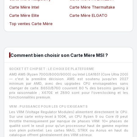
Carte Mère Intel
Carte Mère Thermaltake
Carte Mère Elite
Carte Mère ELGATO
Top ventes Carte Mère
Comment bien choisir son Carte Mère MSI ?
SOCKET ET CHIPSET : LE CHOIX DE PLATEFORME
AMD AM5 (Ryzen 7000/8000/9000) ou Intel LGA1851 (Core Ultra 200)
— c'est la première décision. AM5 est soutenu jusqu'en 2027
minimum par AMD, avec des upgrades CPU envisageables sans
changer de carte. B650/B760 couvrent 80 % des besoins gaming à
prix raisonnable ; X670E et Z890 sont pour l'overclocking et les
fonctionnalités premium.
VRM : PUISSANCE POUR LES CPU EXIGEANTS
Les VRM (Voltage Regulator Modules) alimentent directement le CPU.
Sur une carte entry-level à 100€, un CPU Ryzen 9 ou Core i9 peut
throttle thermiquement par manque de phases VRM. 10+ phases de
qualité sont le seuil pour qu'un processeur haut de gamme exprime
son plein potentiel. Les cartes MAG, STRIX ou Aorus en haut du
catalogue offrent généralement des VRM sérieux.