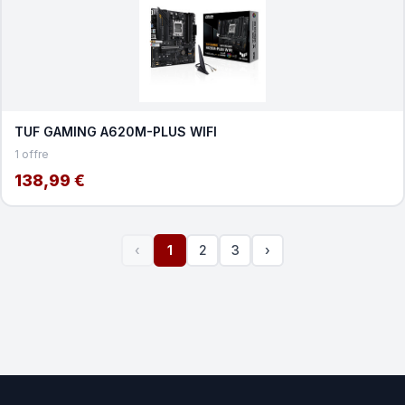
TUF GAMING A620M-PLUS WIFI
1 offre
138,99 €
‹
1
2
3
›