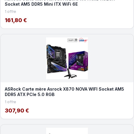
Socket AM5 DDR5 Mini ITX WiFi 6E
1 offre
161,80 €
ASRock Carte mère Asrock X870 NOVA WIFI Socket AM5
DDR5 ATX PCIe 5.0 RGB
1 offre
307,90 €