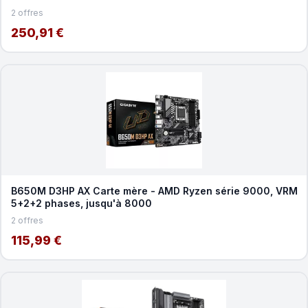
2 offres
250,91 €
B650M D3HP AX Carte mère - AMD Ryzen série 9000, VRM
5+2+2 phases, jusqu'à 8000
2 offres
115,99 €