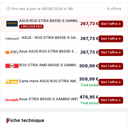
🕐 Prix mis à jour le 06/08/2026 à 18h
6 offres
ASUS ROG STRIX B650E-E GAMING – Carte mère AMD Ryzen AM5 ATX (16 2 phases d'alimentation,
267,73 €
Voir l'offre →
⭐ MEILLEUR PRIX
- ASUS - ROG STRIX B650E-E GAMING WIFI - AMD B650 - Emplacement AM5 ATX
267,73 €
Voir l'offre →
Asus ASUS ROG STRIX B650E-E GAMING WIFI
267,73 €
Voir l'offre →
ROG STRIX AMD B650E-E GAMING WIFI ATX Socket AM5 Chipset AMD B650
309,99 €
Voir l'offre →
309,99 €
Carte mere ASUS ROG STRIX AMD B650E-E GAMING WIFI ATX Socket AM5 Chipset AMD B650
Voir l'offre →
Tout inclus
476,95 €
Asus STRIX B650E-E GAMING WIFI
Voir l'offre →
Tout inclus
Fiche technique