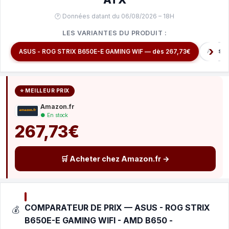
🕐 Données datant du 06/08/2026 – 18H
LES VARIANTES DU PRODUIT :
Asus R
ASUS - ROG STRIX B650E-E GAMING WIF — dès 267,73€
⭐ MEILLEUR PRIX
Amazon.fr
● En stock
267,73€
🛒 Acheter chez Amazon.fr →
COMPARATEUR DE PRIX — ASUS - ROG STRIX
💰
B650E-E GAMING WIFI - AMD B650 -