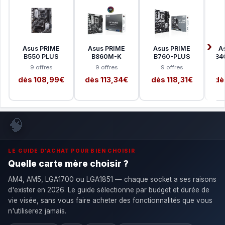
Asus PRIME
Asus PRIME
Asus PRIME
A
B550 PLUS
B860M-K
B760-PLUS
B84
9 offres
9 offres
9 offres
dès 108,99€
dès 113,34€
dès 118,31€
dè
🧠
LE GUIDE D'ACHAT POUR BIEN CHOISIR
Quelle carte mère choisir ?
AM4, AM5, LGA1700 ou LGA1851 — chaque socket a ses raisons
d'exister en 2026. Le guide sélectionne par budget et durée de
vie visée, sans vous faire acheter des fonctionnalités que vous
n'utiliserez jamais.