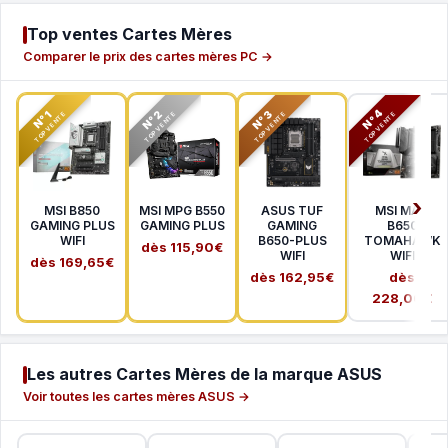
Top ventes Cartes Mères
Comparer le prix des cartes mères PC →
N°2
N°3
N°4
N°1
TOP VENTE
TOP VENTE
TOP VENTE
TOP VENTE
MSI B850
MSI MPG B550
ASUS TUF
MSI MAG
GAMING PLUS
GAMING PLUS
GAMING
B650
WIFI
B650-PLUS
TOMAHAWK
dès 115,90€
WIFI
WIFI
dès 169,65€
dès 162,95€
dès
228,00€
Les autres Cartes Mères de la marque ASUS
Voir toutes les cartes mères ASUS →