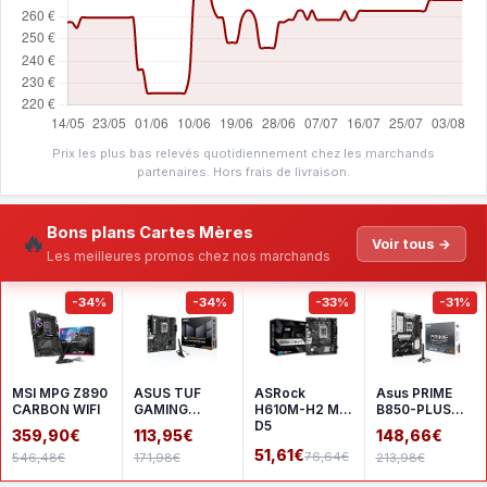
Prix les plus bas relevés quotidiennement chez les marchands
partenaires. Hors frais de livraison.
Bons plans Cartes Mères
🔥
Voir tous →
Les meilleures promos chez nos marchands
-34%
-34%
-33%
-31%
MSI MPG Z890
ASUS TUF
ASRock
Asus PRIME
CARBON WIFI
GAMING
H610M-H2 M.2
B850-PLUS
A620AM-
D5
WIFI
359,90€
113,95€
148,66€
PLUS WIFI
51,61€
76,64€
546,48€
171,98€
213,98€