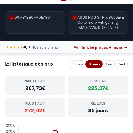
90MB1BB0-M0EAY0
ASUS ROG STRIX B650E-E
✓
✓
Carte mère wifi gaming
(AMD, AM5, DDR5, ATX)
4,3
★★★★★
· 482 avis clients
Voir la fiche produit Amazon →
📈
Historique des prix
3 mois
6 mois
1 an
Tout
PRIX ACTUEL
PLUS BAS
267,73€
225,37€
PLUS HAUT
RELEVÉS
272,02€
85 jours