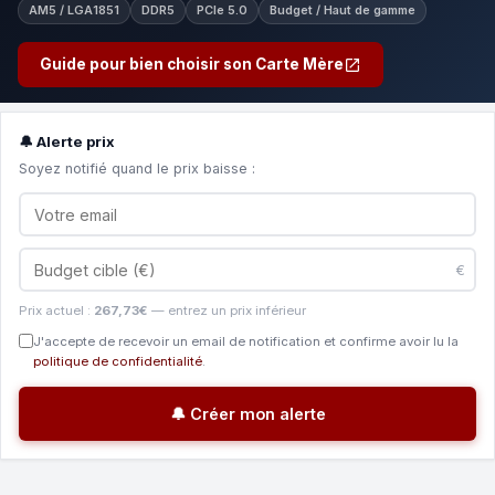
AM5 / LGA1851
DDR5
PCIe 5.0
Budget / Haut de gamme
Guide pour bien choisir son Carte Mère
🔔 Alerte prix
Soyez notifié quand le prix baisse :
€
Prix actuel :
267,73€
— entrez un prix inférieur
J'accepte de recevoir un email de notification et confirme avoir lu la
politique de confidentialité
.
🔔 Créer mon alerte