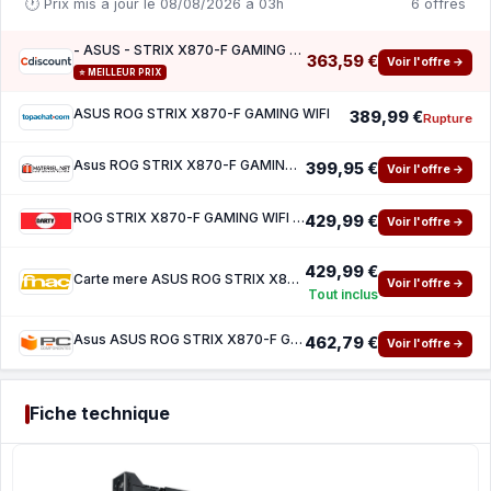
🕐 Prix mis à jour le 08/08/2026 à 03h
6 offres
- ASUS - STRIX X870-F GAMING WIFI
363,59 €
Voir l'offre →
⭐ MEILLEUR PRIX
ASUS ROG STRIX X870-F GAMING WIFI
389,99 €
Rupture
Asus ROG STRIX X870-F GAMING WIFI
399,95 €
Voir l'offre →
ROG STRIX X870-F GAMING WIFI ATX Socket AM5 Chipset AMD X870
429,99 €
Voir l'offre →
429,99 €
Carte mere ASUS ROG STRIX X870-F GAMING WIFI ATX Socket AM5 Chipset AMD X870
Voir l'offre →
Tout inclus
Asus ASUS ROG STRIX X870-F GAMING WI-FI
462,79 €
Voir l'offre →
Fiche technique