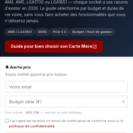
AM4, AM5, LGA1700 ou LGA1851 — chaque socket a ses raisons
d'exister en 2026. Le guide sélectionne par budget et durée de
vie visée, sans vous faire acheter des fonctionnalités que vous
n'utiliserez jamais.
AM5 / LGA1851
DDR5
PCIe 5.0
Budget / Haut de gamme
Guide pour bien choisir son Carte Mère
🔔 Alerte prix
Soyez notifié quand le prix baisse :
€
Prix actuel :
363,59€
— entrez un prix inférieur
J'accepte de recevoir un email de notification et confirme avoir lu la
politique de confidentialité
.