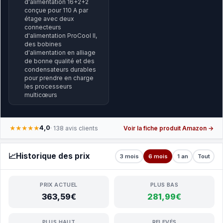
d'alimentation 16+2+2
conçue pour 110 A par
étage avec deux
connecteurs
d'alimentation ProCool II,
des bobines
d'alimentation en alliage
de bonne qualité et des
condensateurs durables
pour prendre en charge
les processeurs
multicœurs
4,0
★★★★★
· 138 avis clients
Voir la fiche produit Amazon →
📈
Historique des prix
3 mois
6 mois
1 an
Tout
PRIX ACTUEL
PLUS BAS
363,59€
281,99€
PLUS HAUT
RELEVÉS