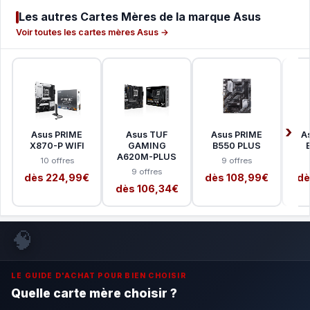
Les autres Cartes Mères de la marque Asus
Voir toutes les cartes mères Asus →
Asus PRIME
Asus TUF
Asus PRIME
A
X870-P WIFI
GAMING
B550 PLUS
A620M-PLUS
10 offres
9 offres
9 offres
dès 224,99€
dès 108,99€
dè
dès 106,34€
🧠
LE GUIDE D'ACHAT POUR BIEN CHOISIR
Quelle carte mère choisir ?