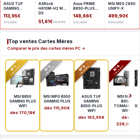
ASUS TUF
ASRock
Asus PRIME
MSI MEG Z890
GAMING
H610M-H2 M.2
B850-PLUS
UNIFY-X
A620AM-
D5
WIFI
113,95€
148,66€
499,90€
PLUS WIFI
51,61€
76,64€
171,98€
212,48€
699,98€
Top ventes Cartes Mères
Comparer le prix des cartes mères PC →
N°2
N°3
N°4
N°1
TOP VENTE
TOP VENTE
TOP VENTE
TOP VENTE
MSI B850
MSI MPG B550
ASUS TUF
MSI MAG
GAMING PLUS
GAMING PLUS
GAMING
B650
WIFI
B650-PLUS
TOMAHAWK
dès 115,90€
WIFI
WIFI
dès 170,18€
dès 162,95€
dès
228,00€