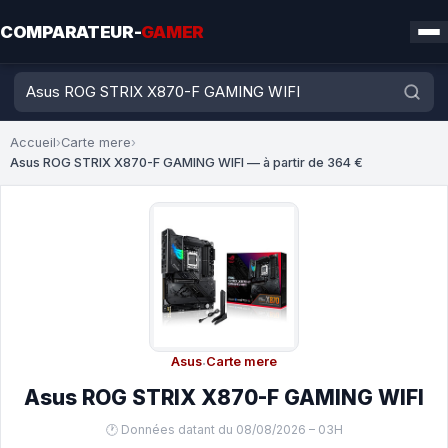
COMPARATEUR-
GAMER
Accueil
›
Carte mere
›
Asus ROG STRIX X870-F GAMING WIFI — à partir de 364 €
Asus
·
Carte mere
Asus ROG STRIX X870-F GAMING WIFI
🕐 Données datant du 08/08/2026 – 03H