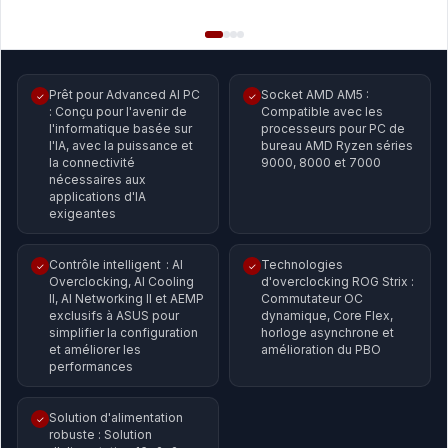
Prêt pour Advanced AI PC
Socket AMD AM5 :
✓
✓
: Conçu pour l'avenir de
Compatible avec les
l'informatique basée sur
processeurs pour PC de
l'IA, avec la puissance et
bureau AMD Ryzen séries
la connectivité
9000, 8000 et 7000
nécessaires aux
applications d'IA
exigeantes
Contrôle intelligent : AI
Technologies
✓
✓
Overclocking, AI Cooling
d'overclocking ROG Strix :
II, AI Networking II et AEMP
Commutateur OC
exclusifs à ASUS pour
dynamique, Core Flex,
simplifier la configuration
horloge asynchrone et
et améliorer les
amélioration du PBO
performances
Solution d'alimentation
✓
robuste : Solution