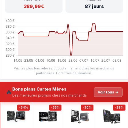
389,99€
87 jours
Prix les plus bas relevés quotidiennement chez les marchands
partenaires. Hors frais de livraison.
Bons plans Cartes Mères
🔥
Voir tous →
Les meilleures promos chez nos marchands
-34%
-33%
-30%
-29%