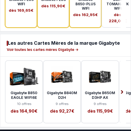
WIFI
B650-PLUS
TOMAHAWK
dès 115,90€
WIFI
WIFI
dès 169,65€
dès 162,95€
dès
228,00€
Les autres Cartes Mères de la marque Gigabyte
Voir toutes les cartes mères Gigabyte →
Gigabyte B850
Gigabyte B840M
Gigabyte B650M
Gig
EAGLE WIFI6E
D2H
D3HP AX
10 offres
9 offres
9 offres
dès 164,90€
dès 92,27€
dès 115,99€
dè