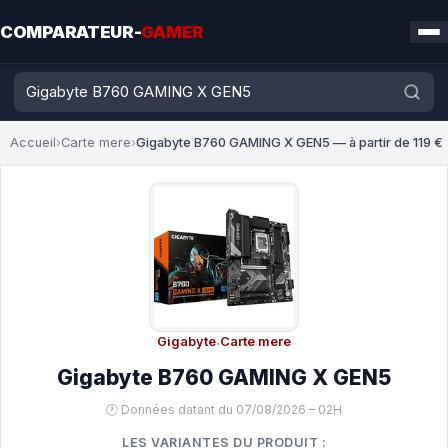
COMPARATEUR-
GAMER
Accueil
›
Carte mere
›
Gigabyte B760 GAMING X GEN5 — à partir de 119 €
Gigabyte
·
Carte mere
Gigabyte B760 GAMING X GEN5
🕐 Données datant du 07/08/2026 – 02H
LES VARIANTES DU PRODUIT :