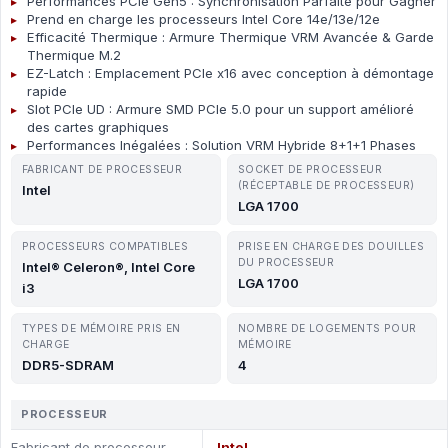
Performances PCIe Gen5 : Synchronisation Parfaite pour Gagner
Prend en charge les processeurs Intel Core 14e/13e/12e
Efficacité Thermique : Armure Thermique VRM Avancée & Garde
Thermique M.2
EZ-Latch : Emplacement PCIe x16 avec conception à démontage
rapide
Slot PCIe UD : Armure SMD PCIe 5.0 pour un support amélioré
des cartes graphiques
Performances Inégalées : Solution VRM Hybride 8+1+1 Phases
FABRICANT DE PROCESSEUR
SOCKET DE PROCESSEUR
(RÉCEPTABLE DE PROCESSEUR)
Intel
LGA 1700
PROCESSEURS COMPATIBLES
PRISE EN CHARGE DES DOUILLES
DU PROCESSEUR
Intel® Celeron®, Intel Core
LGA 1700
i3
TYPES DE MÉMOIRE PRIS EN
NOMBRE DE LOGEMENTS POUR
CHARGE
MÉMOIRE
DDR5-SDRAM
4
PROCESSEUR
Fabricant de processeur
Intel