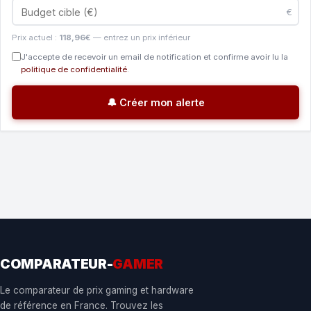
€
Prix actuel :
118,96€
— entrez un prix inférieur
J'accepte de recevoir un email de notification et confirme avoir lu la
politique de confidentialité
.
🔔 Créer mon alerte
COMPARATEUR-
GAMER
Le comparateur de prix gaming et hardware
de référence en France. Trouvez les