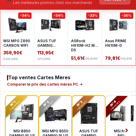
Les meilleures promos chez nos marchands
-34%
-34%
-33%
-30%
MSI MPG Z890
ASUS TUF
ASRock
Asus PRIME
CARBON WIFI
GAMING
H610M-H2 M.2
H610M-D
A620AM-
D5
359,90€
113,95€
PLUS WIFI
51,61€
79,81€
76,64€
113,31€
546,48€
171,98€
Top ventes Cartes Mères
Comparer le prix des cartes mères PC →
N°2
N°3
N°4
N°1
TOP VENTE
TOP VENTE
TOP VENTE
TOP VENTE
MSI B850
MSI MPG B550
ASUS TUF
MSI MAG
GAMING PLUS
GAMING PLUS
GAMING
B650