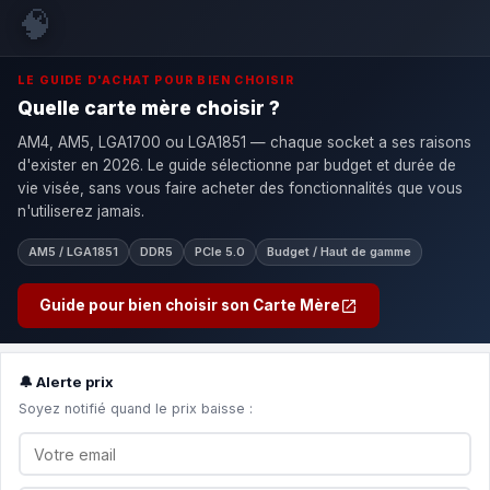
🧠
LE GUIDE D'ACHAT POUR BIEN CHOISIR
Quelle carte mère choisir ?
AM4, AM5, LGA1700 ou LGA1851 — chaque socket a ses raisons
d'exister en 2026. Le guide sélectionne par budget et durée de
vie visée, sans vous faire acheter des fonctionnalités que vous
n'utiliserez jamais.
AM5 / LGA1851
DDR5
PCIe 5.0
Budget / Haut de gamme
Guide pour bien choisir son Carte Mère
🔔 Alerte prix
Soyez notifié quand le prix baisse :