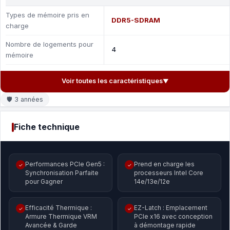
Types de mémoire pris en
DDR5-SDRAM
charge
Nombre de logements pour
4
mémoire
Voir toutes les caractéristiques
▼
🛡 3 années
Fiche technique
Performances PCIe Gen5 :
Prend en charge les
✓
✓
Synchronisation Parfaite
processeurs Intel Core
pour Gagner
14e/13e/12e
Efficacité Thermique :
EZ-Latch : Emplacement
✓
✓
Armure Thermique VRM
PCIe x16 avec conception
Avancée & Garde
à démontage rapide