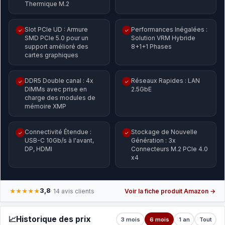
Thermique M.2
Slot PCIe UD : Armure
Performances Inégalées :
✓
✓
SMD PCIe 5.0 pour un
Solution VRM Hybride
support amélioré des
8+1+1 Phases
cartes graphiques
DDR5 Double canal : 4x
Réseaux Rapides : LAN
✓
✓
DIMMs avec prise en
2.5GbE
charge des modules de
mémoire XMP
Connectivité Étendue :
Stockage de Nouvelle
✓
✓
USB-C 10Gb/s à l'avant,
Génération : 3x
DP, HDMI
Connecteurs M.2 PCIe 4.0
x4
3,8
★★★★★
· 14 avis clients
Voir la fiche produit Amazon →
📈
Historique des prix
3 mois
6 mois
1 an
Tout