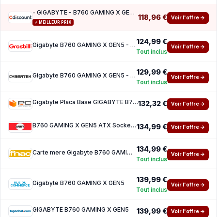
- GIGABYTE - B760 GAMING X GEN5 - Format ATX - Chipset Intel B760 - PCIe 5.0
118,96 €
Voir l'offre →
⭐ MEILLEUR PRIX
124,99 €
Gigabyte B760 GAMING X GEN5 - B760 LGA1700 DDR5 ATX
Voir l'offre →
Tout inclus
129,99 €
Gigabyte B760 GAMING X GEN5 - B760 LGA1700 DDR5 ATX
Voir l'offre →
Tout inclus
Gigabyte Placa Base GIGABYTE B760 GAMING X GEN5 Intel B760 LGA1700 DDR5 ATX M.2 PCIe 4.0 2
132,32 €
Voir l'offre →
B760 GAMING X GEN5 ATX Socket LGA1700 Chipset B760
134,99 €
Voir l'offre →
134,99 €
Carte mere Gigabyte B760 GAMING X GEN5 ATX Socket LGA1700 Chipset B760
Voir l'offre →
Tout inclus
139,99 €
Gigabyte B760 GAMING X GEN5
Voir l'offre →
Tout inclus
GIGABYTE B760 GAMING X GEN5
139,99 €
Voir l'offre →