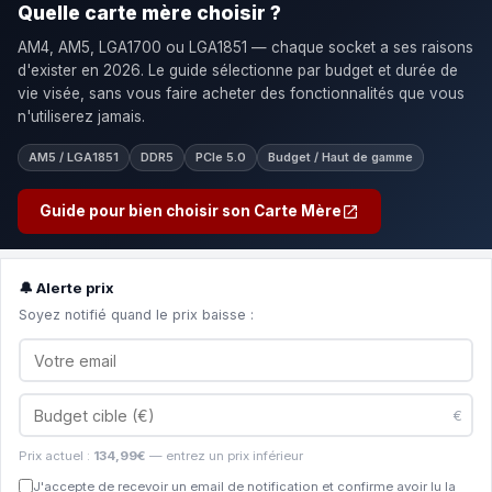
Quelle carte mère choisir ?
AM4, AM5, LGA1700 ou LGA1851 — chaque socket a ses raisons
d'exister en 2026. Le guide sélectionne par budget et durée de
vie visée, sans vous faire acheter des fonctionnalités que vous
n'utiliserez jamais.
AM5 / LGA1851
DDR5
PCIe 5.0
Budget / Haut de gamme
Guide pour bien choisir son Carte Mère
🔔 Alerte prix
Soyez notifié quand le prix baisse :
€
Prix actuel :
134,99€
— entrez un prix inférieur
J'accepte de recevoir un email de notification et confirme avoir lu la