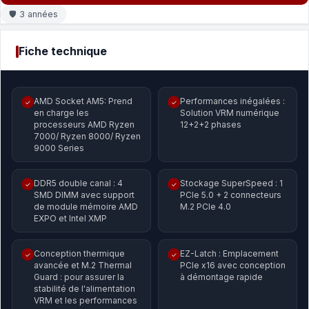
🛡 3 années
Fiche technique
AMD Socket AM5: Prend
Performances inégalées :
✓
✓
en charge les
Solution VRM numérique
processeurs AMD Ryzen
12+2+2 phases
7000/ Ryzen 8000/ Ryzen
9000 Series
DDR5 double canal : 4
Stockage SuperSpeed : 1
✓
✓
SMD DIMM avec support
PCIe 5.0 + 2 connecteurs
de module mémoire AMD
M.2 PCIe 4.0
EXPO et Intel XMP
Conception thermique
EZ-Latch : Emplacement
✓
✓
avancée et M.2 Thermal
PCIe x16 avec conception
Guard : pour assurer la
à démontage rapide
stabilité de l'alimentation
VRM et les performances