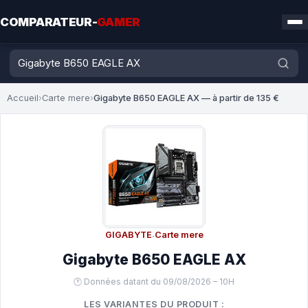
COMPARATEUR-
GAMER
Accueil
›
Carte mere
›
Gigabyte B650 EAGLE AX — à partir de 135 €
GIGABYTE
·
Carte mere
Gigabyte B650 EAGLE AX
🕐 Données datant du 09/08/2026 – 10H
LES VARIANTES DU PRODUIT :