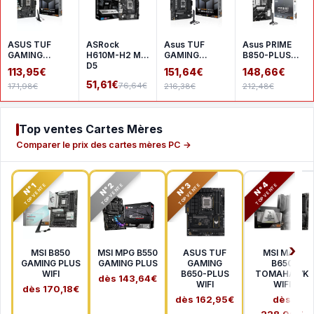
ASUS TUF
ASRock
Asus TUF
Asus PRIME
GAMING
H610M-H2 M.2
GAMING
B850-PLUS
A620AM-
D5
B850M-PLUS
WIFI
113,95€
151,64€
148,66€
PLUS WIFI
WIFI
51,61€
76,64€
171,98€
216,38€
212,48€
Top ventes Cartes Mères
Comparer le prix des cartes mères PC →
N°2
N°3
N°4
N°1
TOP VENTE
TOP VENTE
TOP VENTE
TOP VENTE
MSI B850
MSI MPG B550
ASUS TUF
MSI MAG
GAMING PLUS
GAMING PLUS
GAMING
B650
WIFI
B650-PLUS
TOMAHAWK
dès 143,64€
WIFI
WIFI
dès 170,18€
dès 162,95€
dès
228,00€