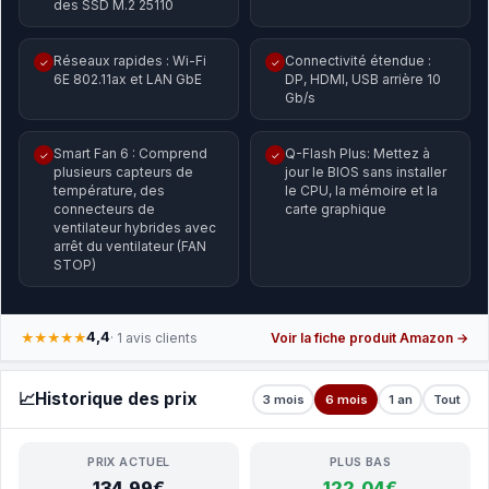
des SSD M.2 25110
Réseaux rapides : Wi-Fi
Connectivité étendue :
✓
✓
6E 802.11ax et LAN GbE
DP, HDMI, USB arrière 10
Gb/s
Smart Fan 6 : Comprend
Q-Flash Plus: Mettez à
✓
✓
plusieurs capteurs de
jour le BIOS sans installer
température, des
le CPU, la mémoire et la
connecteurs de
carte graphique
ventilateur hybrides avec
arrêt du ventilateur (FAN
STOP)
4,4
★★★★★
· 1 avis clients
Voir la fiche produit Amazon →
📈
Historique des prix
3 mois
6 mois
1 an
Tout
PRIX ACTUEL
PLUS BAS
134,99€
122,04€