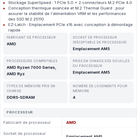
Stockage SuperSpeed : 1 PCIe 5.0 + 2 connecteurs M.2 PCIe 4.0
Conception thermique avancée et M.2 Thermal Guard : pour
assurer la stabilité de l'alimentation VRM et les performances
des SSD M.2 25110
EZ-Latch : Emplacement PCIe x16 avec conception à démontage
rapide
FABRICANT DE PROCESSEUR
SOCKET DE PROCESSEUR
(RÉCEPTABLE DE PROCESSEUR)
AMD
Emplacement AM5
PROCESSEURS COMPATIBLES
PRISE EN CHARGE DES DOUILLES
DU PROCESSEUR
AMD Ryzen 7000 Series,
Emplacement AM5
AMD Ryz
TYPES DE MÉMOIRE PRIS EN
NOMBRE DE LOGEMENTS POUR
CHARGE
MÉMOIRE
DDR5-SDRAM
4
PROCESSEUR
Fabricant de processeur
AMD
Socket de processeur
Emplacement AM5