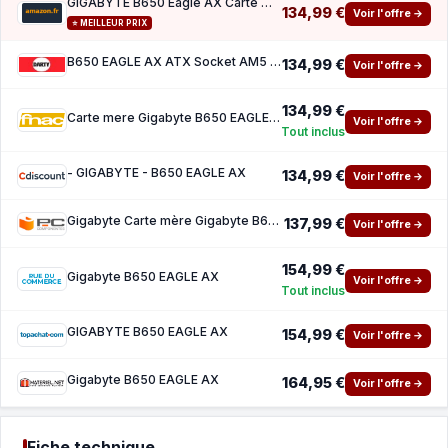
GIGABYTE B650 Eagle AX Carte mère - AMD Ryzen série 9000, VRM 12 2 2 Phases, jusqu'à 7600
134,99 €
Voir l'offre →
⭐ MEILLEUR PRIX
B650 EAGLE AX ATX Socket AM5 Chipset AMD B650
134,99 €
Voir l'offre →
134,99 €
Carte mere Gigabyte B650 EAGLE AX ATX Socket AM5 Chipset AMD B650
Voir l'offre →
Tout inclus
- GIGABYTE - B650 EAGLE AX
134,99 €
Voir l'offre →
Gigabyte Carte mère Gigabyte B650 EAGLE AX B650 AM5 DDR5 ATX WiFi 6E PCIe 5.0 M.2 RGB
137,99 €
Voir l'offre →
154,99 €
Gigabyte B650 EAGLE AX
Voir l'offre →
Tout inclus
GIGABYTE B650 EAGLE AX
154,99 €
Voir l'offre →
Gigabyte B650 EAGLE AX
164,95 €
Voir l'offre →
Fiche technique