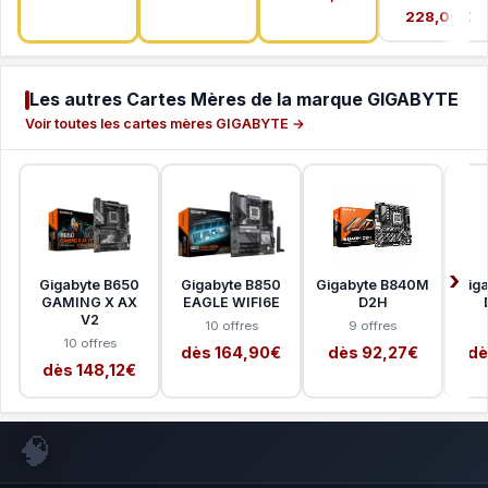
228,00€
Les autres Cartes Mères de la marque GIGABYTE
Voir toutes les cartes mères GIGABYTE →
Gigabyte B650
Gigabyte B850
Gigabyte B840M
Gig
GAMING X AX
EAGLE WIFI6E
D2H
V2
10 offres
9 offres
10 offres
dès 164,90€
dès 92,27€
dè
dès 148,12€
🧠