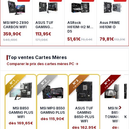
MSI MPG Z890
ASUS TUF
ASRock
Asus PRIME
CARBON WIFI
GAMING
H610M-H2 M.2
H610M-D
A620AM-
D5
359,90€
113,95€
PLUS WIFI
51,61€
79,81€
76,64€
113,31€
546,48€
171,98€
Top ventes Cartes Mères
Comparer le prix des cartes mères PC →
N°2
N°3
N°4
N°1
TOP VENTE
TOP VENTE
TOP VENTE
TOP VENTE
MSI B850
MSI MPG B550
ASUS TUF
MSI MAG
GAMING PLUS
GAMING PLUS
GAMING
B650
WIFI
B650-PLUS
TOMAHAWK
dès 115,90€
WIFI
WIFI
dès 169,65€
dès 162,95€
dès