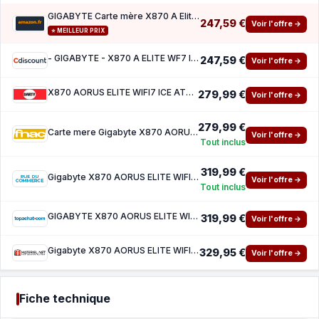
GIGABYTE Carte mère X870 A Elite WIFI7 Ice - Prend en Charge Les processeurs AMD Ryzen 900
247,59 €
Voir l'offre →
⭐ MEILLEUR PRIX
- GIGABYTE - X870 A ELITE WF7 ICE
247,59 €
Voir l'offre →
X870 AORUS ELITE WIFI7 ICE ATX Socket AM5 Chipset AMD X870
279,99 €
Voir l'offre →
279,99 €
Carte mere Gigabyte X870 AORUS ELITE WIFI7 ICE ATX Socket AM5 Chipset AMD X870
Voir l'offre →
Tout inclus
319,99 €
Gigabyte X870 AORUS ELITE WIFI7 ICE
Voir l'offre →
Tout inclus
GIGABYTE X870 AORUS ELITE WIFI 7 ICE
319,99 €
Voir l'offre →
Gigabyte X870 AORUS ELITE WIFI7 ICE
329,95 €
Voir l'offre →
Fiche technique