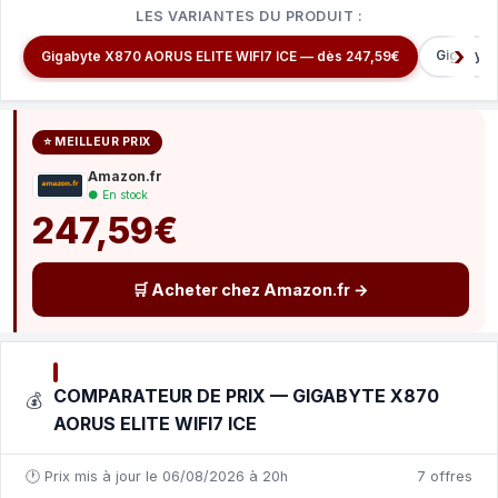
LES VARIANTES DU PRODUIT :
Gigabyte
Gigabyte X870 AORUS ELITE WIFI7 ICE — dès 247,59€
⭐ MEILLEUR PRIX
Amazon.fr
● En stock
247,59€
🛒 Acheter chez Amazon.fr →
COMPARATEUR DE PRIX — GIGABYTE X870
💰
AORUS ELITE WIFI7 ICE
🕐 Prix mis à jour le 06/08/2026 à 20h
7 offres