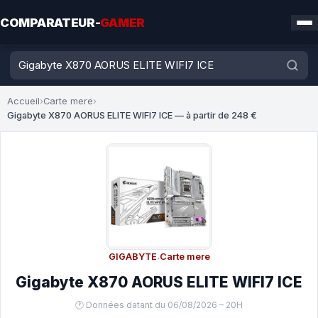
COMPARATEUR-
GAMER
Accueil
›
Carte mere
›
Gigabyte X870 AORUS ELITE WIFI7 ICE — à partir de 248 €
GIGABYTE
·
Carte mere
Gigabyte X870 AORUS ELITE WIFI7 ICE
🕐 Données datant du 06/08/2026 – 20H