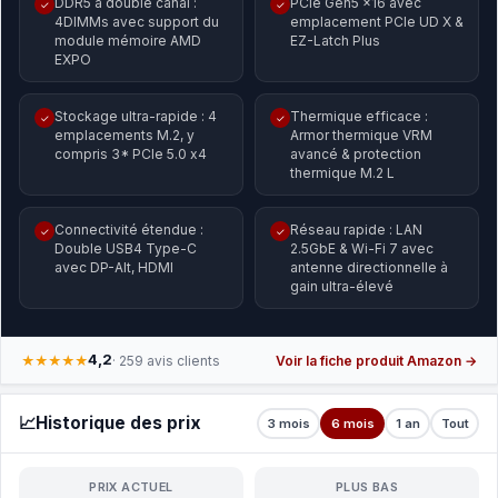
DDR5 à double canal :
PCIe Gen5 x16 avec
✓
✓
4DIMMs avec support du
emplacement PCIe UD X &
module mémoire AMD
EZ-Latch Plus
EXPO
Stockage ultra-rapide : 4
Thermique efficace :
✓
✓
emplacements M.2, y
Armor thermique VRM
compris 3* PCIe 5.0 x4
avancé & protection
thermique M.2 L
Connectivité étendue :
Réseau rapide : LAN
✓
✓
Double USB4 Type-C
2.5GbE & Wi-Fi 7 avec
avec DP-Alt, HDMI
antenne directionnelle à
gain ultra-élevé
4,2
★★★★★
· 259 avis clients
Voir la fiche produit Amazon →
📈
Historique des prix
3 mois
6 mois
1 an
Tout
PRIX ACTUEL
PLUS BAS