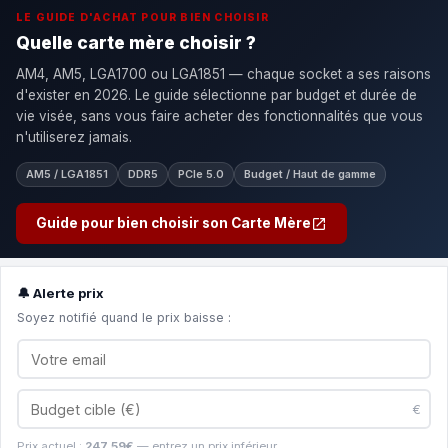
LE GUIDE D'ACHAT POUR BIEN CHOISIR
Quelle carte mère choisir ?
AM4, AM5, LGA1700 ou LGA1851 — chaque socket a ses raisons
d'exister en 2026. Le guide sélectionne par budget et durée de
vie visée, sans vous faire acheter des fonctionnalités que vous
n'utiliserez jamais.
AM5 / LGA1851
DDR5
PCIe 5.0
Budget / Haut de gamme
Guide pour bien choisir son Carte Mère
🔔 Alerte prix
Soyez notifié quand le prix baisse :
€
Prix actuel :
247,59€
— entrez un prix inférieur