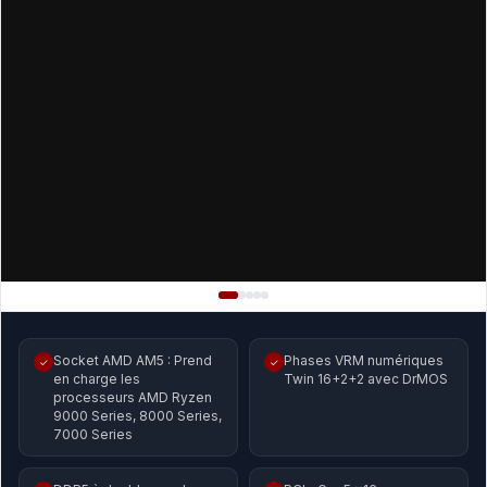
Socket AMD AM5 : Prend
Phases VRM numériques
✓
✓
en charge les
Twin 16+2+2 avec DrMOS
processeurs AMD Ryzen
9000 Series, 8000 Series,
7000 Series