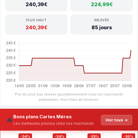
240,39€
224,99€
PLUS HAUT
RELEVÉS
240,39€
85 jours
Prix les plus bas relevés quotidiennement chez les marchands
partenaires. Hors frais de livraison.
Bons plans Cartes Mères
🔥
Voir tous →
Les meilleures promos chez nos marchands
-34%
-34%
-33%
-30%