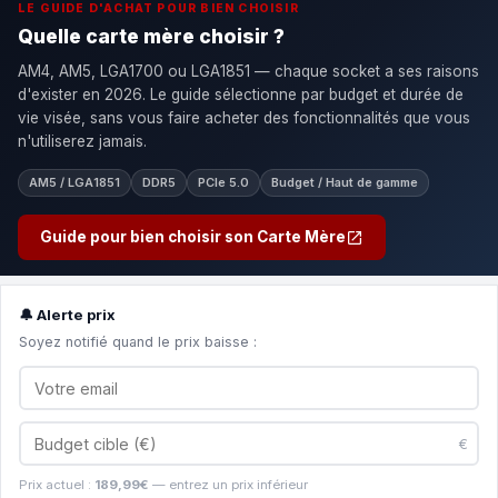
LE GUIDE D'ACHAT POUR BIEN CHOISIR
Quelle carte mère choisir ?
AM4, AM5, LGA1700 ou LGA1851 — chaque socket a ses raisons
d'exister en 2026. Le guide sélectionne par budget et durée de
vie visée, sans vous faire acheter des fonctionnalités que vous
n'utiliserez jamais.
AM5 / LGA1851
DDR5
PCIe 5.0
Budget / Haut de gamme
Guide pour bien choisir son Carte Mère
🔔 Alerte prix
Soyez notifié quand le prix baisse :
€
Prix actuel :
189,99€
— entrez un prix inférieur