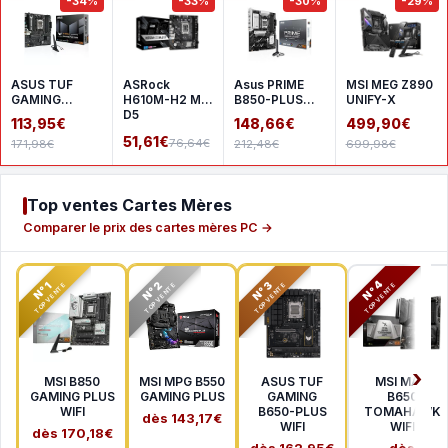
-34%
-33%
-30%
-29%
ASUS TUF
ASRock
Asus PRIME
MSI MEG Z890
GAMING
H610M-H2 M.2
B850-PLUS
UNIFY-X
A620AM-
D5
WIFI
113,95€
148,66€
499,90€
PLUS WIFI
51,61€
76,64€
171,98€
212,48€
699,98€
Top ventes Cartes Mères
Comparer le prix des cartes mères PC →
N°2
N°3
N°4
N°1
TOP VENTE
TOP VENTE
TOP VENTE
TOP VENTE
MSI B850
MSI MPG B550
ASUS TUF
MSI MAG
GAMING PLUS
GAMING PLUS
GAMING
B650
WIFI
B650-PLUS
TOMAHAWK
dès 143,17€
WIFI
WIFI
dès 170,18€
dès 162,95€
dès