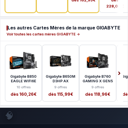
228,00€
Les autres Cartes Mères de la marque GIGABYTE
Voir toutes les cartes mères GIGABYTE →
Gigabyte B850
Gigabyte B650M
Gigabyte B760
Gig
EAGLE WIFI6E
D3HP AX
GAMING X GEN5
10 offres
9 offres
9 offres
dès 160,26€
dès 115,99€
dès 118,96€
dè
🧠