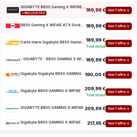
GIGABYTE B850 Gaming X WIFI6E Carte Mère - AMD Ryzen 9000 Series CPUs, VRM numérique 12 2
189,99 €
Voir l'offre →
⭐ MEILLEUR PRIX
B850 Gaming X WiFi6E ATX Socket AM5 Chipset AMD B850
189,99 €
Voir l'offre →
189,99 €
Carte mere Gigabyte B850 Gaming X WiFi6E ATX Socket AM5 Chipset AMD B850
Voir l'offre →
Tout inclus
- GIGABYTE - B850 GAMING X WIFI6E
189,99 €
Voir l'offre →
Gigabyte Gigabyte B850 GAMING X WIFI6E
190,00 €
Voir l'offre →
209,99 €
Gigabyte B850 GAMING X WIFI6E
Voir l'offre →
Tout inclus
GIGABYTE B850 GAMING X WIFI6E
209,99 €
Voir l'offre →
Gigabyte B850 GAMING X WIFI6E
217,95 €
Voir l'offre →