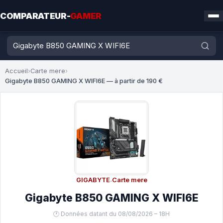
COMPARATEUR-
GAMER
Accueil
›
Carte mere
›
Gigabyte B850 GAMING X WIFI6E — à partir de 190 €
GIGABYTE
·
Carte mere
Gigabyte B850 GAMING X WIFI6E
🕐 Données datant du 08/08/2026 – 18H