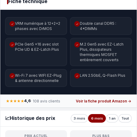
Fiche technique
VRM numérique à 12+2+2
Double canal DDR5 :
✓
✓
phases avec DrMOS
4*DIMMs
PCIe Gen5 x16 avec slot
M.2 Gen5 avec EZ-Latch
✓
✓
PCIe UD & EZ-Latch Plus
Plus, dissipateurs
thermiques MOSFET
entièrement couverts
Wi-Fi 7 avec WIFI EZ-Plug
LAN 2.5GbE, Q-Flash Plus
✓
✓
& antenne directionnelle
4,6
★★★★★
· 108 avis clients
Voir la fiche produit Amazon →
📈
Historique des prix
3 mois
6 mois
1 an
Tout
PRIX ACTUEL
PLUS BAS