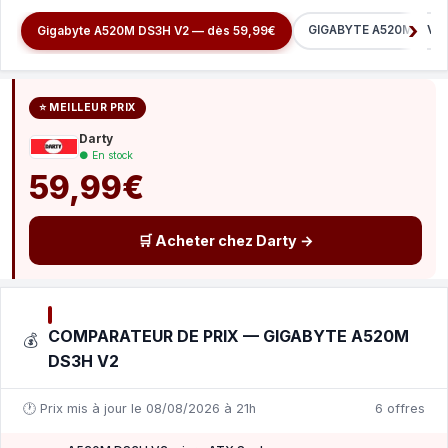
GIGABYTE A520M K V2 
Gigabyte A520M DS3H V2 — dès 59,99€
⭐ MEILLEUR PRIX
Darty
● En stock
59,99€
🛒 Acheter chez Darty →
COMPARATEUR DE PRIX — GIGABYTE A520M
💰
DS3H V2
🕐 Prix mis à jour le 08/08/2026 à 21h
6 offres