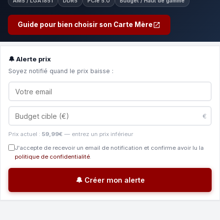
AM5 / LGA1851
DDR5
PCIe 5.0
Budget / Haut de gamme
Guide pour bien choisir son Carte Mère
🔔 Alerte prix
Soyez notifié quand le prix baisse :
€
Prix actuel :
59,99€
— entrez un prix inférieur
J'accepte de recevoir un email de notification et confirme avoir lu la
politique de confidentialité
.
🔔 Créer mon alerte