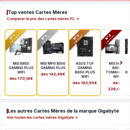
Top ventes Cartes Mères
Comparer le prix des cartes mères PC →
N°2
N°3
N°4
N°1
TOP VENTE
TOP VENTE
TOP VENTE
TOP VENTE
MSI B850
MSI MPG B550
ASUS TUF
MSI MAG
GAMING PLUS
GAMING PLUS
GAMING
B650
WIFI
B650-PLUS
TOMAHAWK
dès 142,48€
WIFI
WIFI
dès 170,18€
dès 162,95€
dès
228,00€
Les autres Cartes Mères de la marque Gigabyte
Voir toutes les cartes mères Gigabyte →