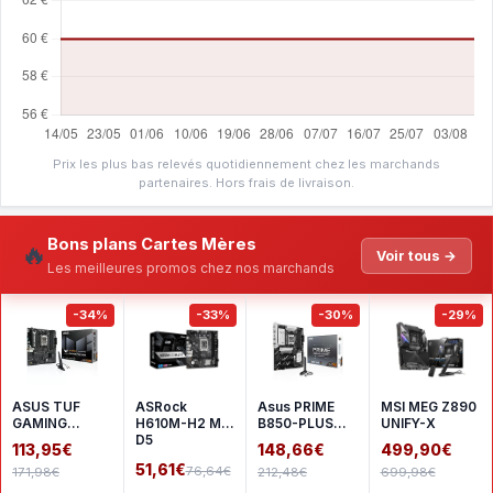
Prix les plus bas relevés quotidiennement chez les marchands
partenaires. Hors frais de livraison.
Bons plans Cartes Mères
🔥
Voir tous →
Les meilleures promos chez nos marchands
-34%
-33%
-30%
-29%
ASUS TUF
ASRock
Asus PRIME
MSI MEG Z890
GAMING
H610M-H2 M.2
B850-PLUS
UNIFY-X
A620AM-
D5
WIFI
113,95€
148,66€
499,90€
PLUS WIFI
51,61€
76,64€
171,98€
212,48€
699,98€