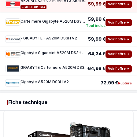
A520M DS3H V2 micro ATX Socket AM4 Chipset AMD A520
59,99 €
Voir l'offre →
⭐ MEILLEUR PRIX
59,99 €
Carte mere Gigabyte A520M DS3H V2 micro ATX Socket AM4 Chipset AMD A520
Voir l'offre →
Tout inclus
- GIGABYTE - A520M DS3H V2
59,99 €
Voir l'offre →
Gigabyte Gigaoctet A520M DS3H V2 Rév 1.0
64,34 €
Voir l'offre →
GIGABYTE Carte mère A520M DS3H V2 - Prend en Charge Les processeurs AMD Ryzen série 5000 A
64,98 €
Voir l'offre →
Gigabyte A520M DS3H V2
72,99 €
Rupture
Fiche technique