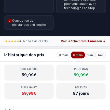
pour ventilateurs avec
technologie Fan Stop
Conception de
✓
résistances anti-soufre
4,5
★★★★★
· 174 avis clients
Voir la fiche produit Amazon →
📈
Historique des prix
3 mois
6 mois
1 an
Tout
PRIX ACTUEL
PLUS BAS
59,99€
59,99€
PLUS HAUT
RELEVÉS
59,99€
87 jours