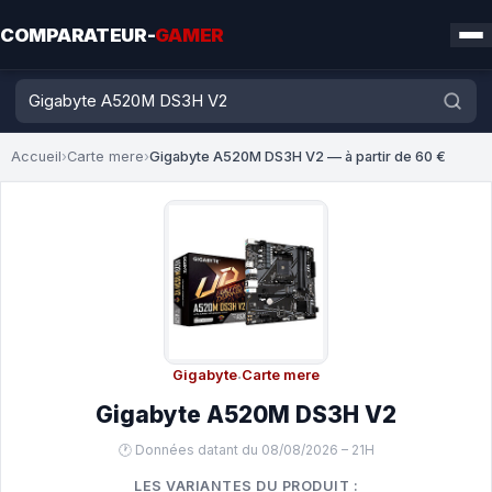
COMPARATEUR-
GAMER
Accueil
›
Carte mere
›
Gigabyte A520M DS3H V2 — à partir de 60 €
Gigabyte
·
Carte mere
Gigabyte A520M DS3H V2
🕐 Données datant du 08/08/2026 – 21H
LES VARIANTES DU PRODUIT :