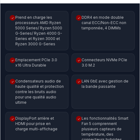
Prend en charge les
DDR4 en mode double
✓
✓
processeurs AMD Ryzen
canal ECC/Non-ECC non
5000 Series/ Ryzen 5000
tamponnée, 4 DIMMs
G-Series/ Ryzen 4000 G-
Series et Ryzen 3000 et
Ryzen 3000 G-Series
Emplacement PCIe 3.0
Connecteurs NVMe PCIe
✓
✓
x16 Ultra Durable
3.0 M.2
Condensateurs audio de
LAN GbE avec gestion de
✓
✓
haute qualité et protection
la bande passante
contre les bruits audio
pour une qualité audio
ultime
DisplayPort arrière et
Les fonctionnalités Smart
✓
✓
HDMI pour prise en
Fan 5 comprennent
charge multi-affichage
plusieurs capteurs de
température, des
connecteurs hybrides