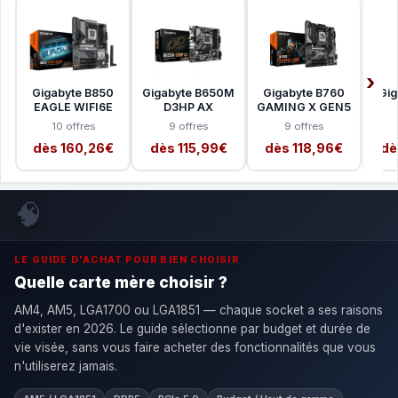
Gigabyte B850
Gigabyte B650M
Gigabyte B760
Gig
EAGLE WIFI6E
D3HP AX
GAMING X GEN5
10 offres
9 offres
9 offres
dès 160,26€
dès 115,99€
dès 118,96€
dè
🧠
LE GUIDE D'ACHAT POUR BIEN CHOISIR
Quelle carte mère choisir ?
AM4, AM5, LGA1700 ou LGA1851 — chaque socket a ses raisons
d'exister en 2026. Le guide sélectionne par budget et durée de
vie visée, sans vous faire acheter des fonctionnalités que vous
n'utiliserez jamais.