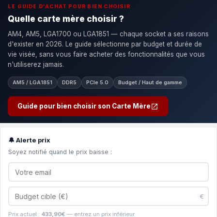
LE GUIDE D'ACHAT POUR BIEN CHOISIR
Quelle carte mère choisir ?
AM4, AM5, LGA1700 ou LGA1851 — chaque socket a ses raisons
d'exister en 2026. Le guide sélectionne par budget et durée de
vie visée, sans vous faire acheter des fonctionnalités que vous
n'utiliserez jamais.
AM5 / LGA1851
DDR5
PCIe 5.0
Budget / Haut de gamme
Guide pour bien choisir son Carte Mère
🔔 Alerte prix
Soyez notifié quand le prix baisse :
€
Prix actuel :
433,90€
— entrez un prix inférieur