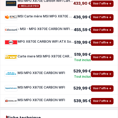
MSI MPG X870E Carbon WiFi Carte mère, ATX Our AMD Ryzen 9000 8000 7000
433,90 €
Voir l'offre →
⭐ MEILLEUR PRIX
MSI Carte mère MSI MPG X870E CARBON WIFI X870E Socket AM5 DDR5 ATX WiFi 7 PCIe 5.0 RGB
436,99 €
Voir l'offre →
- MSI - MPG X870E CARBON WIFI - Wi-Fi 7 5G LAN USB 40 Gb s LED RGB PCIe supplementaire
455,59 €
Voir l'offre →
MPG X870E CARBON WIFI ATX Socket AM5 Chipset AMD X870E
519,99 €
Voir l'offre →
519,99 €
Carte mere MSI MPG X870E CARBON WIFI ATX Socket AM5 Chipset AMD X870E
Voir l'offre →
Tout inclus
529,99 €
MSI MPG X870E CARBON WIFI
Voir l'offre →
Tout inclus
MSI MPG X870E CARBON WIFI
529,99 €
Voir l'offre →
MSI MPG X870E CARBON WIFI
539,95 €
Voir l'offre →
Fiche technique