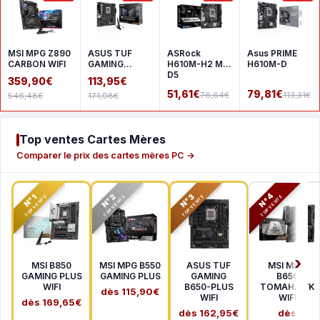
MSI MPG Z890
ASUS TUF
ASRock
Asus PRIME
CARBON WIFI
GAMING
H610M-H2 M.2
H610M-D
A620AM-
D5
359,90€
113,95€
PLUS WIFI
51,61€
79,81€
76,64€
113,31€
546,48€
171,98€
Top ventes Cartes Mères
Comparer le prix des cartes mères PC →
N°2
N°3
N°4
N°1
TOP VENTE
TOP VENTE
TOP VENTE
TOP VENTE
MSI B850
MSI MPG B550
ASUS TUF
MSI MAG
GAMING PLUS
GAMING PLUS
GAMING
B650
WIFI
B650-PLUS
TOMAHAWK
dès 115,90€
WIFI
WIFI
dès 169,65€
dès 162,95€
dès