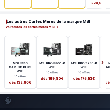
228,00€
Les autres Cartes Mères de la marque MSI
Voir toutes les cartes mères MSI →
MSI B840
MSI PRO B860-P
MSI PRO Z790-P
GAMING PLUS
WIFI
WIFI
GA
WIFI
10 offres
10 offres
10 offres
dès 169,80€
dès 175,53€
dès 132,80€
dè
🧠