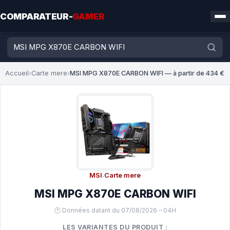
COMPARATEUR-
GAMER
Accueil
›
Carte mere
›
MSI MPG X870E CARBON WIFI — à partir de 434 €
MSI
·
Carte mere
MSI MPG X870E CARBON WIFI
🕐 Données datant du 07/08/2026 – 04H
LES VARIANTES DU PRODUIT :