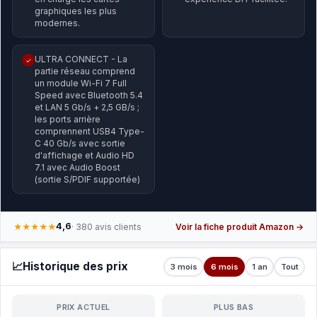
graphiques les plus
modernes.
ULTRA CONNECT - La
✓
partie réseau comprend
un module Wi-Fi 7 Full
Speed avec Bluetooth 5.4
et LAN 5 Gb/s + 2,5 GB/s ;
les ports arrière
comprennent USB4 Type-
C 40 Gb/s avec sortie
d'affichage et Audio HD
7.1 avec Audio Boost
(sortie S/PDIF supportée)
4,6
★★★★★
· 380 avis clients
Voir la fiche produit Amazon →
📈
Historique des prix
3 mois
6 mois
1 an
Tout
PRIX ACTUEL
PLUS BAS