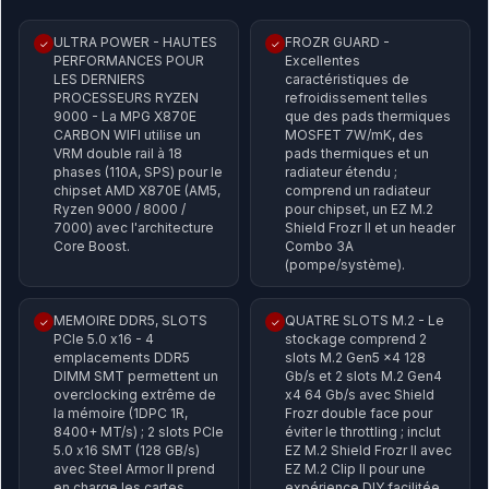
ULTRA POWER - HAUTES
FROZR GUARD -
✓
✓
PERFORMANCES POUR
Excellentes
LES DERNIERS
caractéristiques de
PROCESSEURS RYZEN
refroidissement telles
9000 - La MPG X870E
que des pads thermiques
CARBON WIFI utilise un
MOSFET 7W/mK, des
VRM double rail à 18
pads thermiques et un
phases (110A, SPS) pour le
radiateur étendu ;
chipset AMD X870E (AM5,
comprend un radiateur
Ryzen 9000 / 8000 /
pour chipset, un EZ M.2
7000) avec l'architecture
Shield Frozr II et un header
Core Boost.
Combo 3A
(pompe/système).
MEMOIRE DDR5, SLOTS
QUATRE SLOTS M.2 - Le
✓
✓
PCIe 5.0 x16 - 4
stockage comprend 2
emplacements DDR5
slots M.2 Gen5 x4 128
DIMM SMT permettent un
Gb/s et 2 slots M.2 Gen4
overclocking extrême de
x4 64 Gb/s avec Shield
la mémoire (1DPC 1R,
Frozr double face pour
8400+ MT/s) ; 2 slots PCIe
éviter le throttling ; inclut
5.0 x16 SMT (128 GB/s)
EZ M.2 Shield Frozr II avec
avec Steel Armor II prend
EZ M.2 Clip II pour une
en charge les cartes
expérience DIY facilitée.