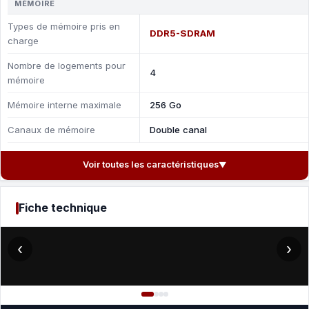
MÉMOIRE
Types de mémoire pris en
DDR5-SDRAM
charge
Nombre de logements pour
4
mémoire
Mémoire interne maximale
256 Go
Canaux de mémoire
Double canal
Voir toutes les caractéristiques
▼
Fiche technique
‹
›