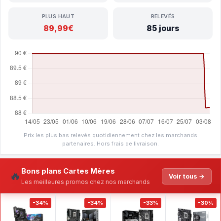
PLUS HAUT
RELEVÉS
89,99€
85 jours
Prix les plus bas relevés quotidiennement chez les marchands
partenaires. Hors frais de livraison.
Bons plans Cartes Mères
🔥
Voir tous →
Les meilleures promos chez nos marchands
-34%
-34%
-33%
-30%