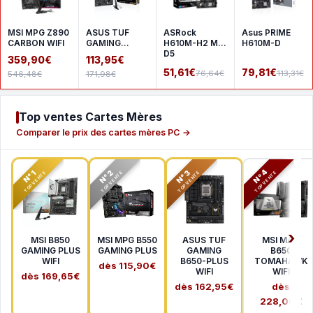
MSI MPG Z890
ASUS TUF
ASRock
Asus PRIME
CARBON WIFI
GAMING
H610M-H2 M.2
H610M-D
A620AM-
D5
359,90€
113,95€
PLUS WIFI
51,61€
79,81€
76,64€
113,31€
546,48€
171,98€
Top ventes Cartes Mères
Comparer le prix des cartes mères PC →
N°2
N°3
N°4
N°1
TOP VENTE
TOP VENTE
TOP VENTE
TOP VENTE
MSI B850
MSI MPG B550
ASUS TUF
MSI MAG
GAMING PLUS
GAMING PLUS
GAMING
B650
WIFI
B650-PLUS
TOMAHAWK
dès 115,90€
WIFI
WIFI
dès 169,65€
dès 162,95€
dès
228,00€