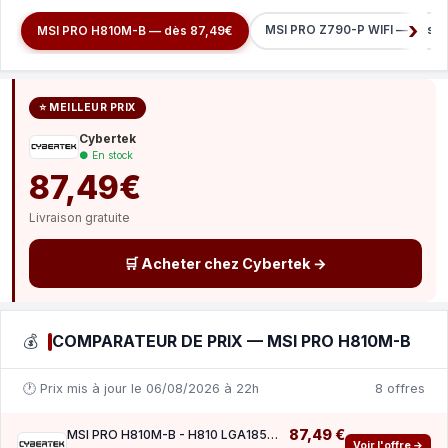
MSI PRO Z790-P WIFI — dès 1
MSI PRO H810M-B — dès 87,49€
⭐ MEILLEUR PRIX
Cybertek
● En stock
87,49€
Livraison gratuite
🛒 Acheter chez Cybertek →
💰
COMPARATEUR DE PRIX — MSI PRO H810M-B
🕐 Prix mis à jour le 06/08/2026 à 22h
8 offres
87,49 €
MSI PRO H810M-B - H810 LGA1851 DDR5 mATX
Voir l'offre →