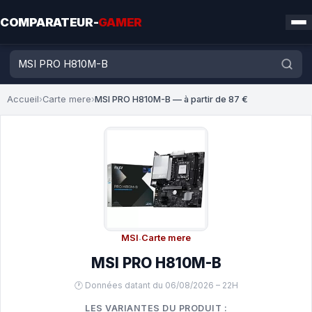
COMPARATEUR-
GAMER
Accueil
›
Carte mere
›
MSI PRO H810M-B — à partir de 87 €
MSI
·
Carte mere
MSI PRO H810M-B
🕐 Données datant du 06/08/2026 – 22H
LES VARIANTES DU PRODUIT :