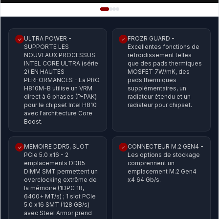
ULTRA POWER -
FROZR GUARD -
✓
✓
SUPPORTE LES
Excellentes fonctions de
NOUVEAUX PROCESSUS
refroidissement telles
INTEL CORE ULTRA (série
que des pads thermiques
2) EN HAUTES
MOSFET 7W/mK, des
PERFORMANCES - La PRO
pads thermiques
H810M-B utilise un VRM
supplémentaires, un
direct à 6 phases (P-PAK)
radiateur étendu et un
pour le chipset Intel H810
radiateur pour chipset.
avec l'architecture Core
Boost.
MEMOIRE DDR5, SLOT
CONNECTEUR M.2 GEN4 -
✓
✓
PCIe 5.0 x16 - 2
Les options de stockage
emplacements DDR5
comprennent un
DIMM SMT permettent un
emplacement M.2 Gen4
overclocking extrême de
x4 64 Gb/s.
la mémoire (1DPC 1R,
6400+ MT/s) ; 1 slot PCIe
5.0 x16 SMT (128 GB/s)
avec Steel Armor prend