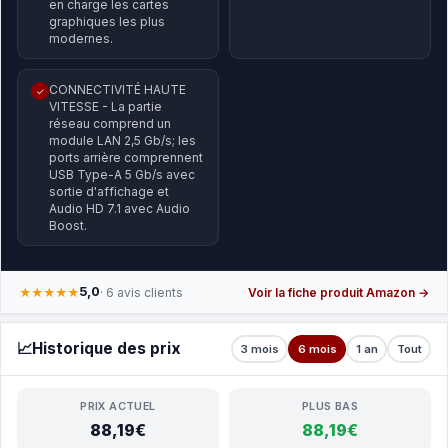
en charge les cartes
graphiques les plus
modernes.
CONNECTIVITÉ HAUTE
✓
VITESSE - La partie
réseau comprend un
module LAN 2,5 Gb/s; les
ports arrière comprennent
USB Type-A 5 Gb/s avec
sortie d'affichage et
Audio HD 7.1 avec Audio
Boost.
5,0
★★★★★
· 6 avis clients
Voir la fiche produit Amazon →
📈
Historique des prix
3 mois
6 mois
1 an
Tout
PRIX ACTUEL
PLUS BAS
88,19€
88,19€