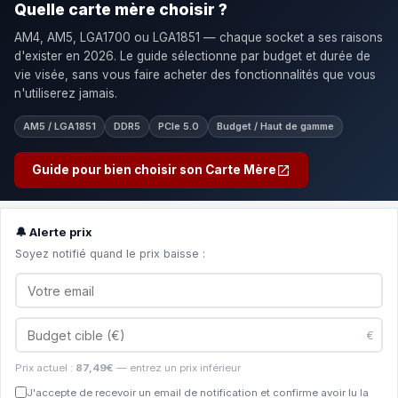
Quelle carte mère choisir ?
AM4, AM5, LGA1700 ou LGA1851 — chaque socket a ses raisons
d'exister en 2026. Le guide sélectionne par budget et durée de
vie visée, sans vous faire acheter des fonctionnalités que vous
n'utiliserez jamais.
AM5 / LGA1851
DDR5
PCIe 5.0
Budget / Haut de gamme
Guide pour bien choisir son Carte Mère
🔔 Alerte prix
Soyez notifié quand le prix baisse :
€
Prix actuel :
87,49€
— entrez un prix inférieur
J'accepte de recevoir un email de notification et confirme avoir lu la