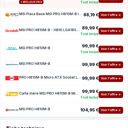
Tout inclus
⭐ MEILLEUR PRIX
MSI Placa Base MSI PRO H810M-B Intel H810 LGA1851 DDR5 micro ATX 2.5GbE M.2 RGB
88,19 €
Voir l'offre →
89,99 €
MSI PRO H810M-B - H810 LGA1851 DDR5 mATX
Voir l'offre →
Tout inclus
99,99 €
MSI PRO H810M-B
Voir l'offre →
Tout inclus
MSI PRO H810M-B
99,99 €
Voir l'offre →
PRO H810M-B Micro ATX Socket LGA1851 Chipset Intel H810
99,99 €
Voir l'offre →
99,99 €
Carte mere MSI PRO H810M-B Micro ATX Socket LGA1851 Chipset Intel H810
Voir l'offre →
Tout inclus
MSI PRO H810M-B
104,95 €
Voir l'offre →