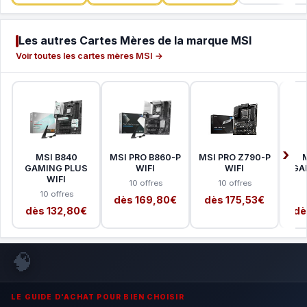
Les autres Cartes Mères de la marque MSI
Voir toutes les cartes mères MSI →
MSI B840
MSI PRO B860-P
MSI PRO Z790-P
GAMING PLUS
WIFI
WIFI
GA
WIFI
10 offres
10 offres
10 offres
dès 169,80€
dès 175,53€
dès 132,80€
dè
🧠
LE GUIDE D'ACHAT POUR BIEN CHOISIR