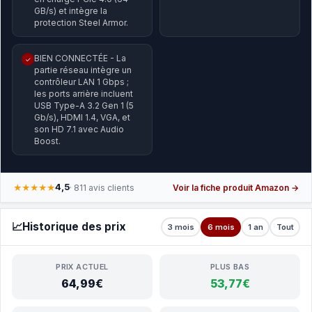
GB/s) et intègre la
protection Steel Armor.
BIEN CONNECTÉE - La
✓
partie réseau intègre un
contrôleur LAN 1 Gbps ;
les ports arrière incluent
USB Type-A 3.2 Gen 1 (5
Gb/s), HDMI 1.4, VGA, et
son HD 7.1 avec Audio
Boost.
4,5
★★★★★
· 811 avis clients
Voir la fiche produit Amazon →
📈
Historique des prix
3 mois
6 mois
1 an
Tout
PRIX ACTUEL
PLUS BAS
64,99€
53,77€