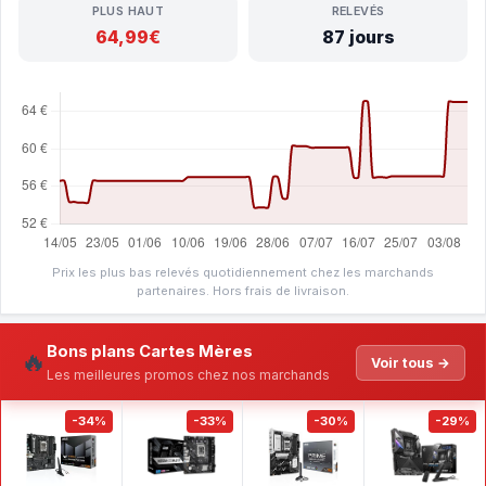
PLUS HAUT
RELEVÉS
64,99€
87 jours
Prix les plus bas relevés quotidiennement chez les marchands
partenaires. Hors frais de livraison.
Bons plans Cartes Mères
🔥
Voir tous →
Les meilleures promos chez nos marchands
-34%
-33%
-30%
-29%