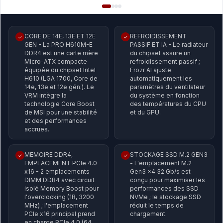
CORE DE 14E, 13E ET 12E
REFROIDISSEMENT
✓
✓
GEN - La PRO H610M-E
PASSIF ET IA - Le radiateur
DDR4 est une carte mère
du chipset assure un
Micro-ATX compacte
refroidissement passif ;
équipée du chipset Intel
Frozr AI ajuste
H610 (LGA 1700, Core de
automatiquement les
14e, 13e et 12e gén.). Le
paramètres du ventilateur
VRM intègre la
du système en fonction
technologie Core Boost
des températures du CPU
de MSI pour une stabilité
et du GPU.
et des performances
accrues.
MEMOIRE DDR4,
STOCKAGE SSD M.2 GEN3
✓
✓
EMPLACEMENT PCIe 4.0
- L'emplacement M.2
x16 - 2 emplacements
Gen3 x4 32 Gb/s est
DIMM DDR4 avec circuit
conçu pour maximiser les
isolé Memory Boost pour
performances des SSD
l'overclocking (1R, 3200
NVMe ; le stockage SSD
MHz) ; l'emplacement
réduit le temps de
PCIe x16 principal prend
chargement.
en charge PCIe 4.0 (64