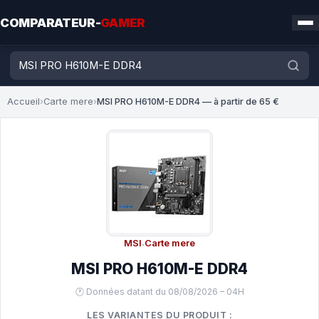
COMPARATEUR-
GAMER
Accueil
›
Carte mere
›
MSI PRO H610M-E DDR4 — à partir de 65 €
MSI
·
Carte mere
MSI PRO H610M-E DDR4
🕐 Données datant du 08/08/2026 – 04H
LES VARIANTES DU PRODUIT :