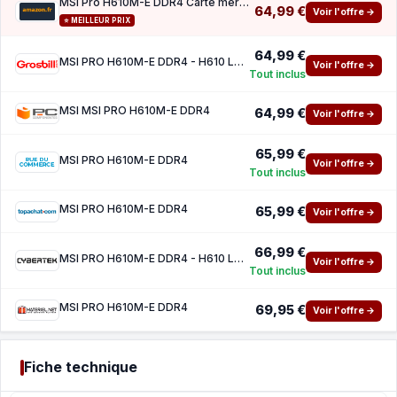
MSI Pro H610M-E DDR4 Carte mère, Micro-ATX - pour processeur Intel de 14e, 13e et 12e gén.
64,99 €
Voir l'offre →
⭐ MEILLEUR PRIX
64,99 €
MSI PRO H610M-E DDR4 - H610 LGA1700 DDR4 mATX
Voir l'offre →
Tout inclus
MSI MSI PRO H610M-E DDR4
64,99 €
Voir l'offre →
65,99 €
MSI PRO H610M-E DDR4
Voir l'offre →
Tout inclus
MSI PRO H610M-E DDR4
65,99 €
Voir l'offre →
66,99 €
MSI PRO H610M-E DDR4 - H610 LGA1700 DDR4 mATX
Voir l'offre →
Tout inclus
MSI PRO H610M-E DDR4
69,95 €
Voir l'offre →
Fiche technique