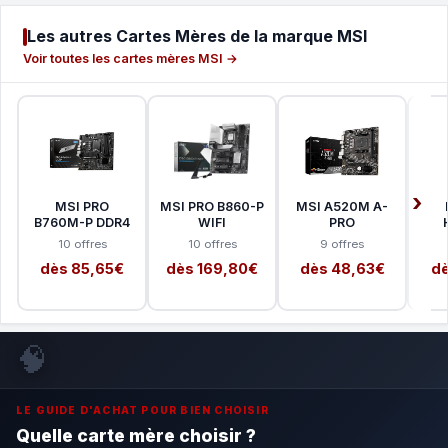
Les autres Cartes Mères de la marque MSI
Voir toutes les cartes mères MSI →
MSI PRO
MSI PRO B860-P
MSI A520M A-
B760M-P DDR4
WIFI
PRO
10 offres
10 offres
9 offres
dès 85,65€
dès 169,80€
dès 48,63€
dè
🧠
LE GUIDE D'ACHAT POUR BIEN CHOISIR
Quelle carte mère choisir ?