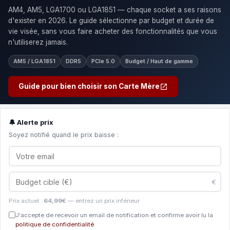
AM4, AM5, LGA1700 ou LGA1851 — chaque socket a ses raisons
d'exister en 2026. Le guide sélectionne par budget et durée de
vie visée, sans vous faire acheter des fonctionnalités que vous
n'utiliserez jamais.
AM5 / LGA1851
DDR5
PCIe 5.0
Budget / Haut de gamme
Guide pour bien choisir son Carte Mère
🔔 Alerte prix
Soyez notifié quand le prix baisse :
€
Prix actuel :
64,99€
— entrez un prix inférieur
J'accepte de recevoir un email de notification et confirme avoir lu la
politique de confidentialité
.