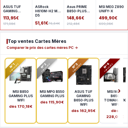
ASUS TUF
ASRock
Asus PRIME
MSI MEG Z890
GAMING
H610M-H2 M.2
B850-PLUS
UNIFY-X
A620AM-
D5
WIFI
113,95€
148,66€
499,90€
PLUS WIFI
51,61€
76,64€
171,98€
212,48€
699,98€
Top ventes Cartes Mères
Comparer le prix des cartes mères PC →
N°2
N°3
N°4
N°1
TOP VENTE
TOP VENTE
TOP VENTE
TOP VENTE
MSI B850
MSI MPG B550
ASUS TUF
MSI MAG
GAMING PLUS
GAMING PLUS
GAMING
B650
WIFI
B650-PLUS
TOMAHAWK
dès 115,90€
WIFI
WIFI
dès 170,18€
dès 162,95€
dès
228,00€