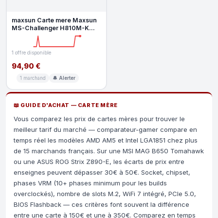
maxsun Carte mere Maxsun
MS-Challenger H810M-K
WIFI Intel H810 LGA1851
DDR5 micr
1 offre disponible
94,90 €
1 marchand
🔔 Alerter
📖 GUIDE D'ACHAT — CARTE MÈRE
Vous comparez les prix de cartes mères pour trouver le
meilleur tarif du marché — comparateur-gamer compare en
temps réel les modèles AMD AM5 et Intel LGA1851 chez plus
de 15 marchands français. Sur une MSI MAG B650 Tomahawk
ou une ASUS ROG Strix Z890-E, les écarts de prix entre
enseignes peuvent dépasser 30€ à 50€. Socket, chipset,
phases VRM (10+ phases minimum pour les builds
overclockés), nombre de slots M.2, WiFi 7 intégré, PCIe 5.0,
BIOS Flashback — ces critères font souvent la différence
entre une carte à 150€ et une à 350€. Comparez en temps