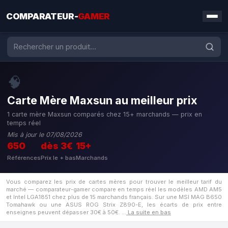
COMPARATEUR-
GAMER
🧠
Carte Mère Maxsun au meilleur prix
1 carte mère Maxsun comparés chez 15+ marchands — prix en
temps réel
Mis à jour le 07/08/2026
650
dès 3€
15+
Références
Prix le + bas
Marchands
Vous comparez les prix de cartes mères pour trouver le meilleur tarif du
marché — comparateur-gamer compare en temps réel les modèles AMD AM5
et Intel LGA1851 chez plus de 15 marchands français. Sur une MSI MAG B650
Tomahawk ou une ASUS ROG Strix Z890-E, les écarts de prix entre
enseignes peuvent dépasser 30€ à 50€.
…
La suite en bas