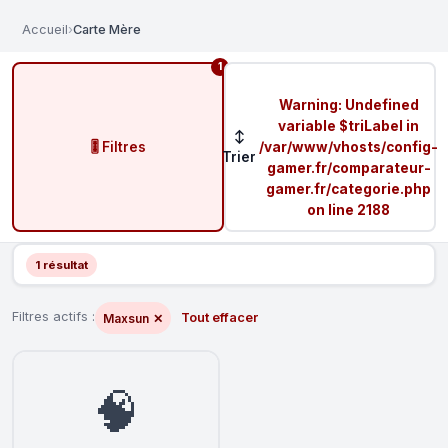
Accueil
›
Carte Mère
1
Warning
: Undefined
variable $triLabel in
↕
🎚️ Filtres
/var/www/vhosts/config-
Trier
gamer.fr/comparateur-
gamer.fr/categorie.php
on line
2188
1 résultat
Filtres actifs :
Tout effacer
Maxsun
✕
🧠