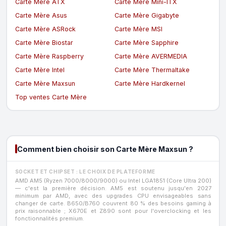
Carte Mère ATX
Carte Mère Mini-ITX
Carte Mère Asus
Carte Mère Gigabyte
Carte Mère ASRock
Carte Mère MSI
Carte Mère Biostar
Carte Mère Sapphire
Carte Mère Raspberry
Carte Mère AVERMEDIA
Carte Mère Intel
Carte Mère Thermaltake
Carte Mère Maxsun
Carte Mère Hardkernel
Top ventes Carte Mère
Comment bien choisir son Carte Mère Maxsun ?
SOCKET ET CHIPSET : LE CHOIX DE PLATEFORME
AMD AM5 (Ryzen 7000/8000/9000) ou Intel LGA1851 (Core Ultra 200)
— c'est la première décision. AM5 est soutenu jusqu'en 2027
minimum par AMD, avec des upgrades CPU envisageables sans
changer de carte. B650/B760 couvrent 80 % des besoins gaming à
prix raisonnable ; X670E et Z890 sont pour l'overclocking et les
fonctionnalités premium.