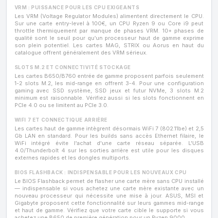
VRM : PUISSANCE POUR LES CPU EXIGEANTS
Les VRM (Voltage Regulator Modules) alimentent directement le CPU.
Sur une carte entry-level à 100€, un CPU Ryzen 9 ou Core i9 peut
throttle thermiquement par manque de phases VRM. 10+ phases de
qualité sont le seuil pour qu'un processeur haut de gamme exprime
son plein potentiel. Les cartes MAG, STRIX ou Aorus en haut du
catalogue offrent généralement des VRM sérieux.
SLOTS M.2 ET CONNECTIVITÉ STOCKAGE
Les cartes B650/B760 entrée de gamme proposent parfois seulement
1-2 slots M.2, les mid-range en offrent 3-4. Pour une configuration
gaming avec SSD système, SSD jeux et futur NVMe, 3 slots M.2
minimum est raisonnable. Vérifiez aussi si les slots fonctionnent en
PCIe 4.0 ou se limitent au PCIe 3.0.
WIFI 7 ET CONNECTIQUE ARRIÈRE
Les cartes haut de gamme intègrent désormais WiFi 7 (802.11be) et 2,5
Gb LAN en standard. Pour les builds sans accès Ethernet filaire, le
WiFi intégré évite l'achat d'une carte réseau séparée. L'USB
4.0/Thunderbolt 4 sur les sorties arrière est utile pour les disques
externes rapides et les dongles multiports.
BIOS FLASHBACK : INDISPENSABLE POUR LES NOUVEAUX CPU
Le BIOS Flashback permet de flasher une carte mère sans CPU installé
— indispensable si vous achetez une carte mère existante avec un
nouveau processeur qui nécessite une mise à jour. ASUS, MSI et
Gigabyte proposent cette fonctionnalité sur leurs gammes mid-range
et haut de gamme. Vérifiez que votre carte cible le supporte si vous
achetez une B650 de première génération pour un Ryzen 9000.