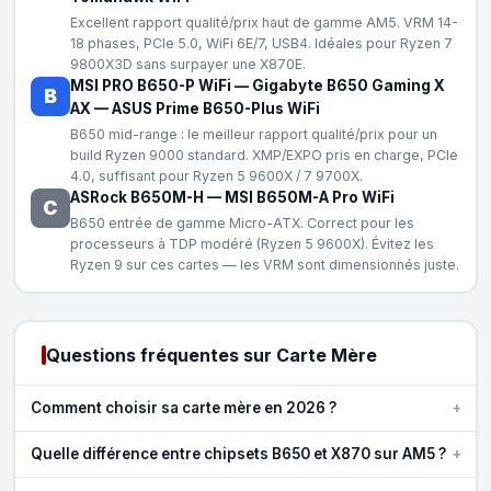
Excellent rapport qualité/prix haut de gamme AM5. VRM 14-
18 phases, PCIe 5.0, WiFi 6E/7, USB4. Idéales pour Ryzen 7
9800X3D sans surpayer une X870E.
MSI PRO B650-P WiFi
—
Gigabyte B650 Gaming X
B
AX
—
ASUS Prime B650-Plus WiFi
B650 mid-range : le meilleur rapport qualité/prix pour un
build Ryzen 9000 standard. XMP/EXPO pris en charge, PCIe
4.0, suffisant pour Ryzen 5 9600X / 7 9700X.
ASRock B650M-H
—
MSI B650M-A Pro WiFi
C
B650 entrée de gamme Micro-ATX. Correct pour les
processeurs à TDP modéré (Ryzen 5 9600X). Évitez les
Ryzen 9 sur ces cartes — les VRM sont dimensionnés juste.
Questions fréquentes sur Carte Mère
+
Comment choisir sa carte mère en 2026 ?
+
Quelle différence entre chipsets B650 et X870 sur AM5 ?