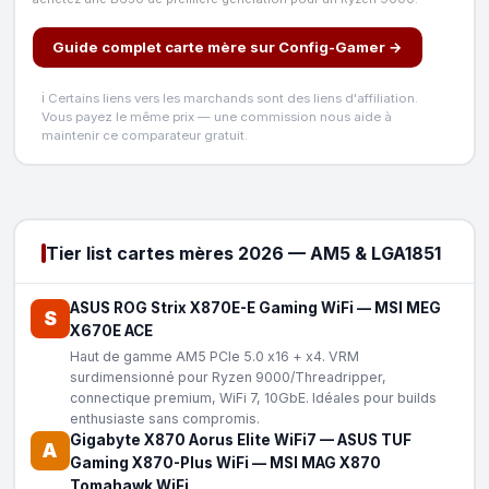
Guide complet carte mère sur Config-Gamer →
ℹ️ Certains liens vers les marchands sont des liens d'affiliation.
Vous payez le même prix — une commission nous aide à
maintenir ce comparateur gratuit.
Tier list cartes mères 2026 — AM5 & LGA1851
ASUS ROG Strix X870E-E Gaming WiFi
—
MSI MEG
S
X670E ACE
Haut de gamme AM5 PCIe 5.0 x16 + x4. VRM
surdimensionné pour Ryzen 9000/Threadripper,
connectique premium, WiFi 7, 10GbE. Idéales pour builds
enthusiaste sans compromis.
Gigabyte X870 Aorus Elite WiFi7
—
ASUS TUF
A
Gaming X870-Plus WiFi
—
MSI MAG X870
Tomahawk WiFi