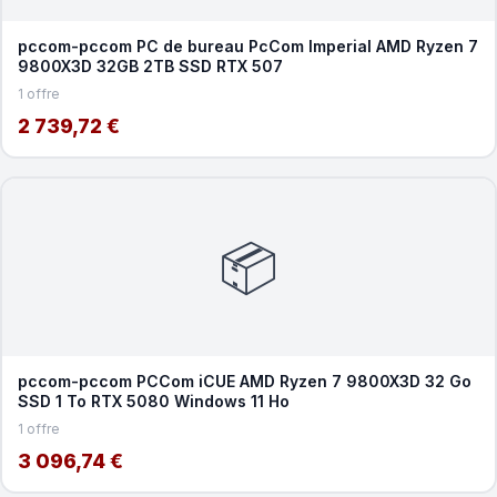
pccom-pccom PC de bureau PcCom Imperial AMD Ryzen 7
9800X3D 32GB 2TB SSD RTX 507
1 offre
2 739,72 €
📦
pccom-pccom PCCom iCUE AMD Ryzen 7 9800X3D 32 Go
SSD 1 To RTX 5080 Windows 11 Ho
1 offre
3 096,74 €