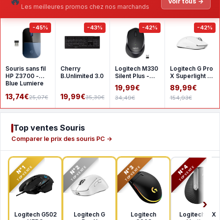
🔥
Voir tous →
Les meilleures promos chez nos marchands
-45%
-43%
-42%
-42%
Souris sans fil
Cherry
Logitech M330
Logitech G Pro
HP Z3700 -
B.Unlimited 3.0
Silent Plus -
X Superlight 2
Blue Lumiere
Black
- White
19,99€
89,99€
13,74€
19,99€
25,07€
35,30€
34,49€
154,93€
Top ventes Souris
Comparer le prix des souris PC →
N°2
N°3
N°4
N°1
TOP VENTE
TOP VENTE
TOP VENTE
TOP VENTE
Logitech G502
Logitech G
Logitech
Logitech MX