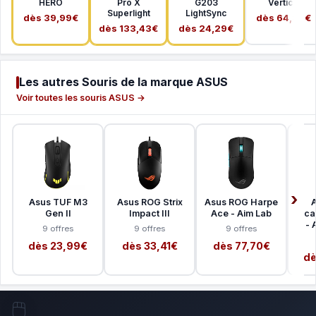
HERO
Pro X
G203
Vertical
Superlight
LightSync
dès 39,99€
dès 64,99€
dès 133,43€
dès 24,29€
Les autres Souris de la marque ASUS
Voir toutes les souris ASUS →
Asus TUF M3
Asus ROG Strix
Asus ROG Harpe
Gen II
Impact III
Ace - Aim Lab
Sca
- 
9 offres
9 offres
9 offres
dès 23,99€
dès 33,41€
dès 77,70€
dè
🖱️