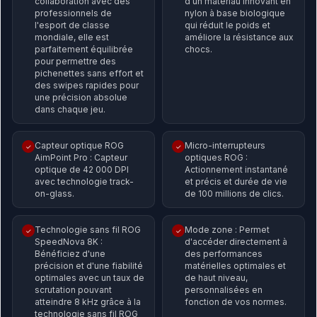
collaboration avec des
d'un matériau innovant en
professionnels de
nylon à base biologique
l'esport de classe
qui réduit le poids et
mondiale, elle est
améliore la résistance aux
parfaitement équilibrée
chocs.
pour permettre des
pichenettes sans effort et
des swipes rapides pour
une précision absolue
dans chaque jeu.
Capteur optique ROG
Micro-interrupteurs
✓
✓
AimPoint Pro : Capteur
optiques ROG :
optique de 42 000 DPI
Actionnement instantané
avec technologie track-
et précis et durée de vie
on-glass.
de 100 millions de clics.
Technologie sans fil ROG
Mode zone : Permet
✓
✓
SpeedNova 8K :
d'accéder directement à
Bénéficiez d'une
des performances
précision et d'une fiabilité
matérielles optimales et
optimales avec un taux de
de haut niveau,
scrutation pouvant
personnalisées en
atteindre 8 kHz grâce à la
fonction de vos normes.
technologie sans fil ROG