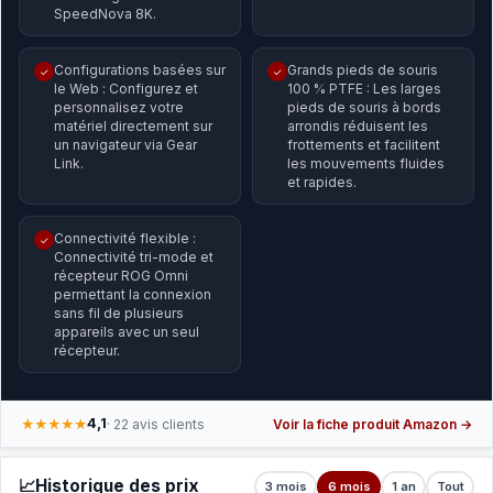
SpeedNova 8K.
Configurations basées sur
Grands pieds de souris
✓
✓
le Web : Configurez et
100 % PTFE : Les larges
personnalisez votre
pieds de souris à bords
matériel directement sur
arrondis réduisent les
un navigateur via Gear
frottements et facilitent
Link.
les mouvements fluides
et rapides.
Connectivité flexible :
✓
Connectivité tri-mode et
récepteur ROG Omni
permettant la connexion
sans fil de plusieurs
appareils avec un seul
récepteur.
4,1
★★★★★
· 22 avis clients
Voir la fiche produit Amazon →
📈
Historique des prix
3 mois
6 mois
1 an
Tout