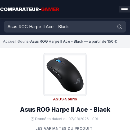
COMPARATEUR-
GAMER
Accueil
›
Souris
›
Asus ROG Harpe II Ace - Black — à partir de 150 €
ASUS
·
Souris
Asus ROG Harpe II Ace - Black
🕐 Données datant du 07/08/2026 – 09H
LES VARIANTES DU PRODUIT :