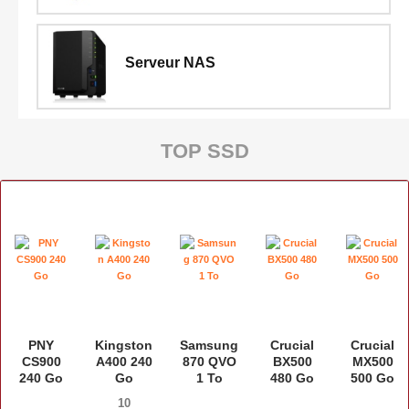
Serveur NAS
TOP SSD
PNY
Kingston
Samsung
Crucial
Crucial
CS900
A400 240
870 QVO
BX500
MX500
240 Go
Go
1 To
480 Go
500 Go
10