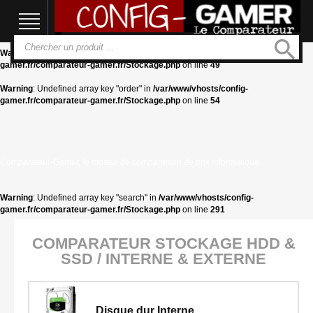
Warning
: Undefined array key "categorie" in
/var/www/vhosts/config-
gamer.fr/comparateur-gamer.fr/Stockage.php
on line
44
search
Warning
: Undefined array key "categorie" in
/var/www/vhosts/config-
gamer.fr/comparateur-gamer.fr/Stockage.php
on line
49
Warning
: Undefined array key "order" in
/var/www/vhosts/config-
gamer.fr/comparateur-gamer.fr/Stockage.php
on line
54
Comparateur-Gamer, le moteur de comparaison de prix informatique.
Warning
: Undefined array key "search" in
/var/www/vhosts/config-
gamer.fr/comparateur-gamer.fr/Stockage.php
on line
291
COMPARATEUR STOCKAGE HDD &
SSD / INTERNE & EXTERNE
Disque dur Interne