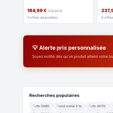
184,99 €
237,
374,49 €
3 offres disponibles
6 offre
💡 Alerte prix personnalisée
Soyez notifié dès qu'un produit atteint votre bu
Recherches populaires
rtx 5080
ssd nvme 2 to
rtx 4070
🔍
🔍
🔍