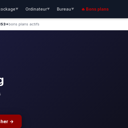
tockage
Ordinateur
Bureau
🔥 Bons plans
▼
▼
▼
153+
bons plans actifs
g
s
cher →