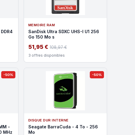
MEMOIRE RAM
- DDR4
SanDisk Ultra SDXC UHS-I U1 256
Go 150 Mo s
51,95 €
108,97 €
3 offres disponibles
-50%
-50%
DISQUE DUR INTERNE
IMM -
Seagate BarraCuda - 4 To - 256
00 MHz
Mo