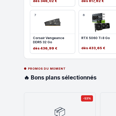
dès 346,02 €
dès 817,92 €
7
8
Corsair Vengeance
RTX 5060 Ti 8 Go
DDR5 32 Go
dès 433,65 €
dès 436,99 €
● PROMOS DU MOMENT
🔥 Bons plans sélectionnés
-53%
📦