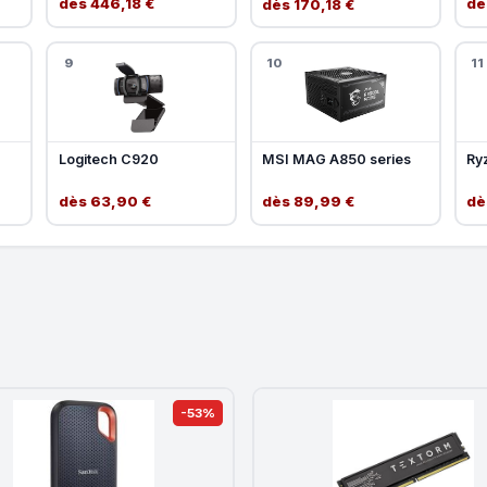
dès 446,18 €
dè
dès 170,18 €
9
10
11
Logitech C920
MSI MAG A850 series
Ry
dès 63,90 €
dès 89,99 €
dè
-53%