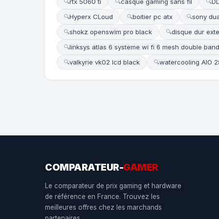
rtx 5060 ti
casque gaming sans fil
D
🔍
🔍
🔍
Hyperx CLoud
boitier pc atx
sony dua
🔍
🔍
🔍
shokz openswim pro black
disque dur ext
🔍
🔍
linksys atlas 6 systeme wi fi 6 mesh double ban
🔍
valkyrie vk02 lcd black
watercooling AIO
🔍
🔍
COMPARATEUR-
GAMER
Le comparateur de prix gaming et hardware
de référence en France. Trouvez les
meilleures offres chez les marchands
partenaires.