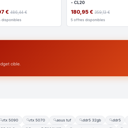
- CL20
97 €
180,95 €
486,44 €
359,13 €
s disponibles
5 offres disponibles
dget cible.
rtx 5090
rtx 5070
asus tuf
ddr5 32gb
ddr5
🔍
🔍
🔍
🔍
🔍