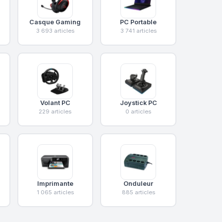
Casque Gaming
PC Portable
3 693 articles
3 741 articles
Volant PC
Joystick PC
229 articles
0 articles
Imprimante
Onduleur
1 065 articles
885 articles