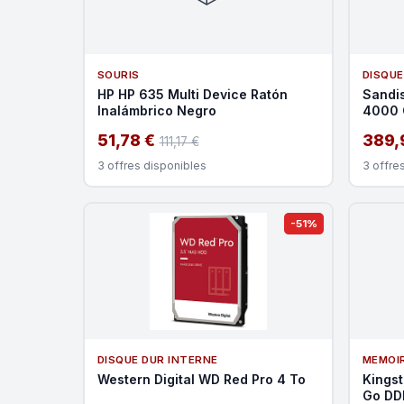
SOURIS
DISQUE
HP HP 635 Multi Device Ratón
Sandis
Inalámbrico Negro
4000 
51,78 €
389,
111,17 €
3 offres disponibles
3 offre
-51%
DISQUE DUR INTERNE
MEMOI
Western Digital WD Red Pro 4 To
Kings
Go DD