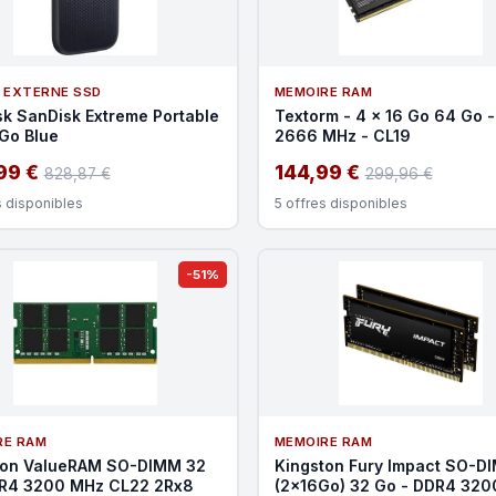
 EXTERNE SSD
MEMOIRE RAM
k SanDisk Extreme Portable
Textorm - 4 x 16 Go 64 Go 
Go Blue
2666 MHz - CL19
99 €
144,99 €
828,87 €
299,96 €
s disponibles
5 offres disponibles
-51%
RE RAM
MEMOIRE RAM
ton ValueRAM SO-DIMM 32
Kingston Fury Impact SO-D
R4 3200 MHz CL22 2Rx8
(2x16Go) 32 Go - DDR4 32