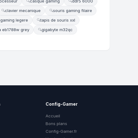
ocesseur
casque gaming
ddr5 6000
🔍
🔍
clavier mecanique
souris gaming filaire
🔍
🔍
 gaming legere
tapis de souris xxl
🔍
ja eb1788w grey
gigabyte m32qc
🔍
s
Config-Gamer
Accueil
Bons plans
Config-Gamer.fr