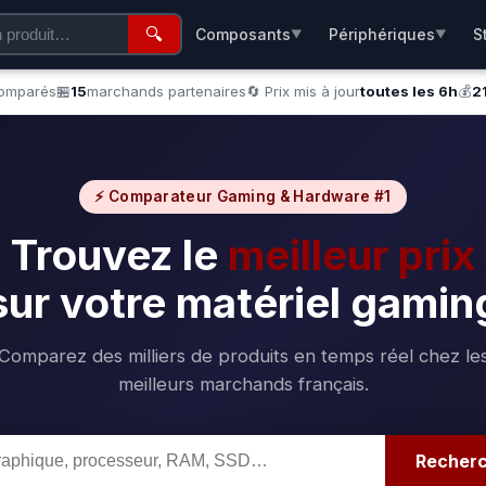
🔍
Composants
Périphériques
S
▼
▼
comparés
🏪
15
marchands partenaires
🔄 Prix mis à jour
toutes les 6h
💰
2
⚡ Comparateur Gaming & Hardware #1
Trouvez le
meilleur prix
sur votre matériel gamin
Comparez des milliers de produits en temps réel chez le
meilleurs marchands français.
Recher