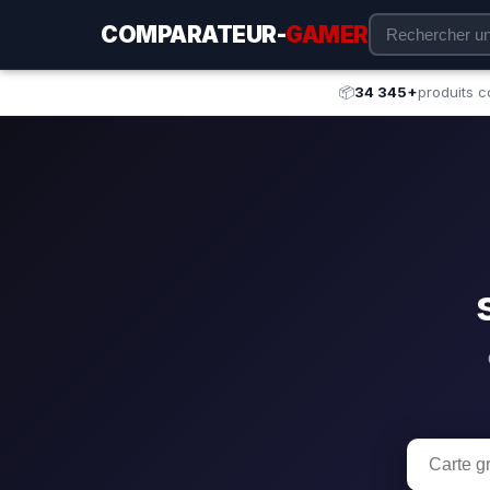
COMPARATEUR-
GAMER
📦
34 345+
produits 