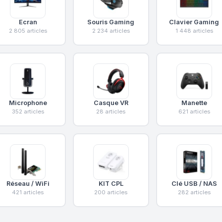
Ecran
Souris Gaming
Clavier Gaming
2 805 articles
2 234 articles
1 448 articles
Microphone
Casque VR
Manette
352 articles
28 articles
621 articles
Réseau / WiFi
KIT CPL
Clé USB / NAS
421 articles
200 articles
282 articles