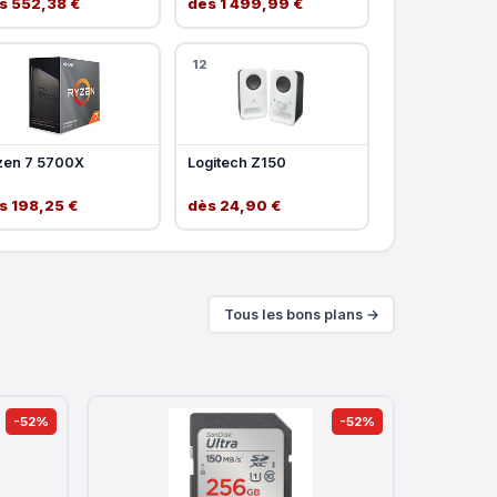
s 552,38 €
dès 1 499,99 €
12
zen 7 5700X
Logitech Z150
s 198,25 €
dès 24,90 €
Tous les bons plans →
-52%
-52%