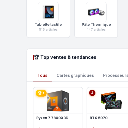
Tablette tactile
Pâte Thermique
516 articles
147 articles
🏆 Top ventes & tendances
Tous
Cartes graphiques
Processeur
2
🏆 1
Ryzen 7 7800X3D
RTX 5070