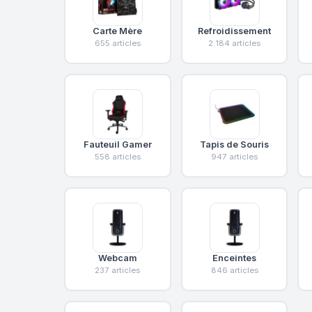
Carte Mère
Refroidissement
655 articles
2 184 articles
Fauteuil Gamer
Tapis de Souris
558 articles
947 articles
Webcam
Enceintes
237 articles
846 articles