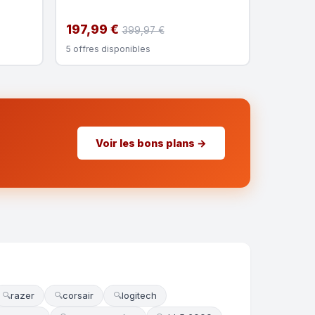
197,99 €
399,97 €
5 offres disponibles
Voir les bons plans →
razer
corsair
logitech
🔍
🔍
🔍