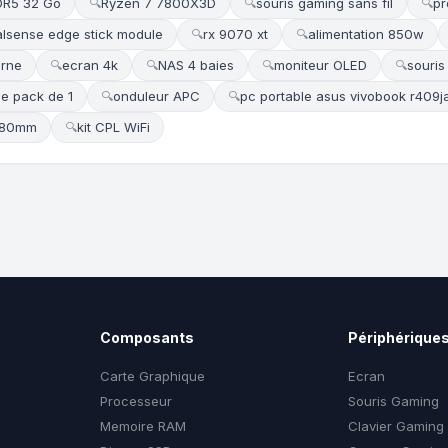
DR5 32 Go
Ryzen 7 7800X3D
souris gaming sans fil
pr
🔍
🔍
🔍
lsense edge stick module
rx 9070 xt
alimentation 850w
🔍
🔍
erne
ecran 4k
NAS 4 baies
moniteur OLED
souris
🔍
🔍
🔍
🔍
de pack de 1
onduleur APC
pc portable asus vivobook r409
🔍
🔍
 280mm
kit CPL WiFi
🔍
Composants
Périphérique
Carte Graphique
Ecran
Processeur
Souris Gaming
Memoire RAM
Clavier Gaming