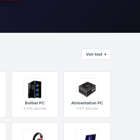
·
Voir tout →
Boîtier PC
Alimentation PC
3 416 articles
1 411 articles